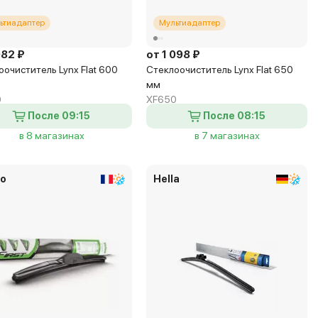
ьтиадаптер
Мультиадаптер
082 ₽
от 1 098 ₽
оочиститель Lynx Flat 600
Стеклоочиститель Lynx Flat 650
мм
0
XF650
После 09:15
После 08:15
в 8 магазинах
в 7 магазинах
eo
Hella