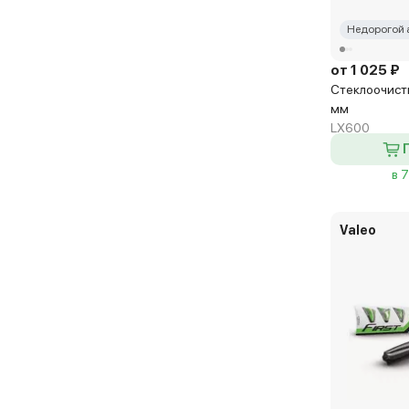
V-Notch (Rear)
Недорогой 
V-Notch Kia (Rear)
от 1 025 ₽
V-Notch Kia 2 (Rear)
Стеклоочисти
мм
LX600
в 
Valeo