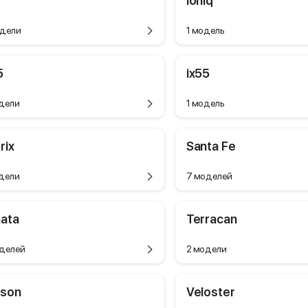
Ioniq
дели
1 модель
5
ix55
дели
1 модель
rix
Santa Fe
дели
7 моделей
ata
Terracan
делей
2 модели
cson
Veloster