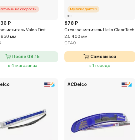
ективны на скорости
Мультиадаптер
836 ₽
878 ₽
очиститель Valeo First
Стеклоочиститель Hella CleanTech
d 650 мм
2.0 400 мм
5
CT40
После 09:15
Самовывоз
в 4 магазинах
в 1 городе
elco
ACDelco