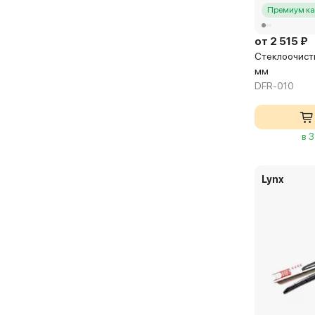
Pinch Tab
Премиум ка
Push Button (Rear)
от 2 515 ₽
Push Button 16 mm
Стеклоочисти
мм
Push Button 19 mm
DFR-010
Roc Lock 2 (Rear)
Roc Lock 3 (Rear)
в 
Roc Lock 4 (Rear)
Side Mounting
Lynx
Side Pin 17 mm
Side Pin 22 mm
Special
Top Lock
Trunnion (Rear)
U-Clip (Rear)