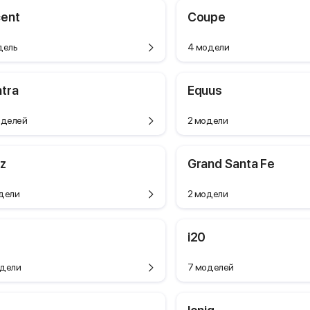
ent
Coupe
дель
4 модели
ntra
Equus
оделей
2 модели
z
Grand Santa Fe
дели
2 модели
i20
дели
7 моделей