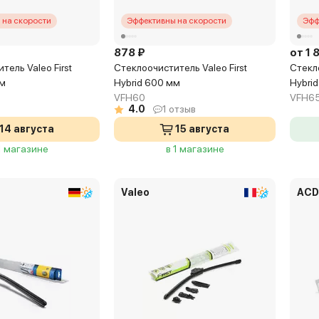
 на скорости
Эффективны на скорости
Эфф
878 ₽
от 1 
тель Valeo First
Стеклоочиститель Valeo First
Стекло
мм
Hybrid 600 мм
Hybri
VFH60
VFH6
4.0
1 отзыв
14 августа
15 августа
1 магазине
в 1 магазине
Valeo
ACD