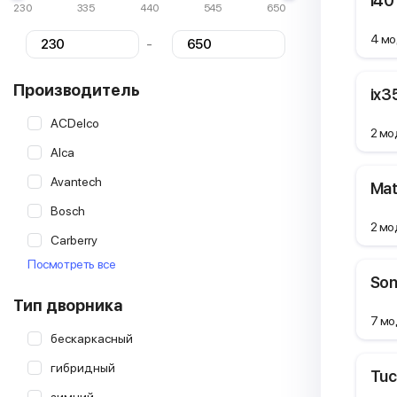
i40
230
335
440
545
650
4 мо
-
Производитель
ix3
ACDelco
2 мо
Alca
Avantech
Mat
Bosch
2 мо
Carberry
Посмотреть все
Champion
Son
Continental
Тип дворника
7 мо
Denso
бескаркасный
Endurovision
гибридный
Tu
Goodyear