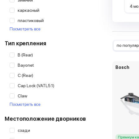
зимний
4 мо
Hella
каркасный
Heyner
пластиковый
Hyundai-Kia
Посмотреть все
рессорный
Lynx
Тип крепления
по популя
Masuma
B (Rear)
Osawa
Bayonet
Bosch
RoadRunner
C (Rear)
SWF
Cap Lock (VATL5.1)
Trico
Claw
Valeo
Посмотреть все
Cover Lock (MBTL1.1)
DirectFit 1 (Rear)
Местоположение дворников
DirectFit 2 (Rear)
сзади
DirectFit 3 (Rear)
Премиум ка