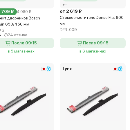
от 2 619 ₽
3 709 ₽
4 080 ₽
Стеклоочиститель Denso Flat 600
ект дворников Bosch
мм
win 650/450 мм
DFR-009
3 S
4
24 отзыва
После 09:15
После 09:15
в 5 магазинах
в 6 магазинах
x
Lynx