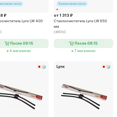
езиновом чехле
В резиновом чехле
88 ₽
от 1 313 ₽
оочиститель Lynx LW 400
Стеклоочиститель Lynx LW 650
мм
0
LW650
После 09:15
После 08:15
в 4 магазинах
в 7 магазинах
x
Lynx