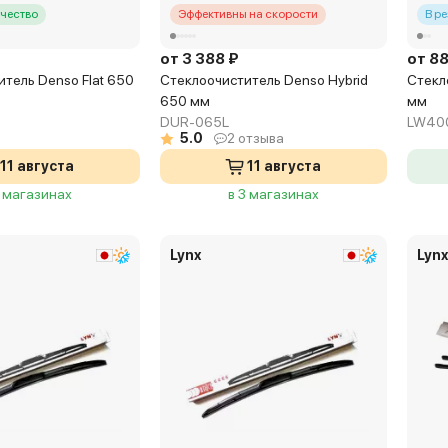
чество
Эффективны на скорости
В р
от 3 388 ₽
от 8
тель Denso Flat 650
Стеклоочиститель Denso Hybrid
Стекл
650 мм
мм
DUR-065L
LW40
5.0
2 отзыва
11 августа
11 августа
3 магазинах
в 3 магазинах
Lynx
Lyn