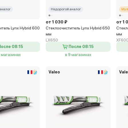
аналог
Недорогой аналог
Мул
от 1 030 ₽
от 1 
тель Lynx Hybrid 600
Стеклоочиститель Lynx Hybrid 650
Стекл
мм
мм
LX650
XF60
После 08:15
После 08:15
7 магазинах
в 9 магазинах
Valeo
Val