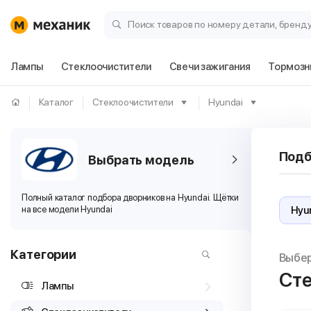
Поиск товаров по номеру детали, бренд
Лампы
Стеклоочистители
Свечи зажигания
Тормозн
Каталог
Стеклоочистители
Hyundai
Подб
Выбрать модель
​Полный каталог подбора дворников на Hyundai. Щётки
на все модели Hyundai
Категории
Выбе
Сте
Лампы