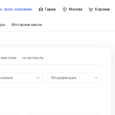
ть
свою
компанию
Гараж
Москва
Корзина
тры
Моторные масла
раметрам
по артикулу