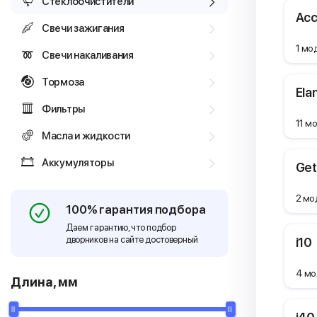
Стеклоочистители
Acc
Свечи зажигания
1 мо
Свечи накаливания
Тормоза
Ela
Фильтры
11 м
Масла и жидкости
Аккумуляторы
Get
2 мо
100% гарантия подбора
Даем гарантию, что подбор
дворников на сайте достоверный
i10
4 мо
Длина, мм