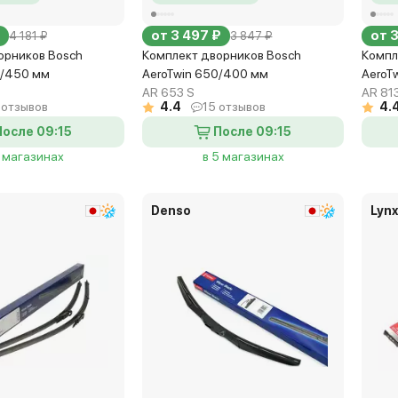
от 3 497 ₽
от 
4 181 ₽
3 847 ₽
орников Bosch
Комплект дворников Bosch
Компл
0/450 мм
AeroTwin 650/400 мм
AeroT
AR 653 S
AR 81
 отзывов
4.4
15 отзывов
4.
После 09:15
После 09:15
3 магазинах
в 5 магазинах
Denso
Lyn