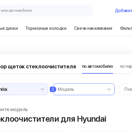
у или автомобилю
Добави
ые диски
Тормозные колодки
Свечи накаливания
Филь
ор щеток стеклоочистителя
по автомобилю
по па
2
рите модель
клоочистители для Hyundai