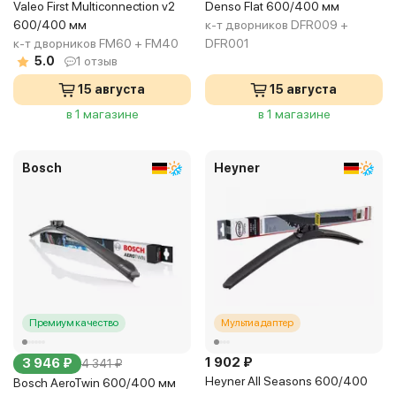
Valeo First Multiconnection v2
Denso Flat 600/400 мм
600/400 мм
к-т дворников DFR009 +
к-т дворников FM60 + FM40
DFR001
5.0
1 отзыв
15 августа
15 августа
в 1 магазине
в 1 магазине
Bosch
Heyner
Премиум качество
Мультиадаптер
1 902 ₽
3 946 ₽
4 341 ₽
Heyner All Seasons 600/400
Bosch AeroTwin 600/400 мм