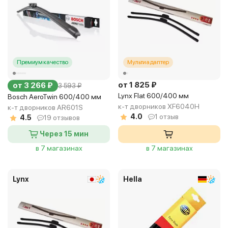
Премиум качество
Мультиадаптер
от 1 825 ₽
от 3 266 ₽
3 593 ₽
Lynx Flat 600/400 мм
Bosch AeroTwin 600/400 мм
к-т дворников XF6040H
к-т дворников AR601S
4.0
1 отзыв
4.5
19 отзывов
Через 15 мин
в 7 магазинах
в 7 магазинах
Lynx
Hella