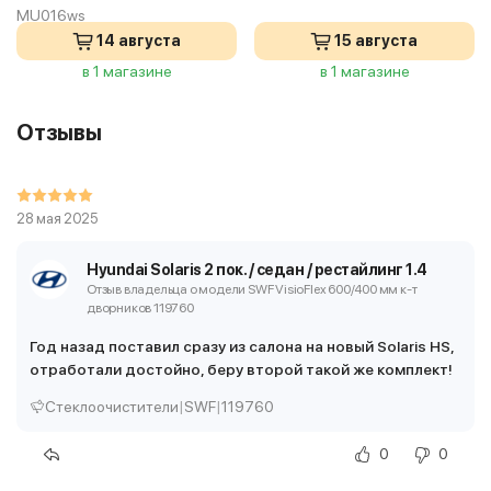
MU016ws
14 августа
15 августа
в 1 магазине
в 1 магазине
Отзывы
28 мая 2025
Hyundai Solaris 2 пок. / седан / рестайлинг 1.4
Отзыв владельца о модели SWF VisioFlex 600/400 мм
к-т
дворников 119760
Год назад поставил сразу из салона на новый Solaris HS,
отработали достойно, беру второй такой же комплект!
Стеклоочистители
|
SWF
|
119760
0
0