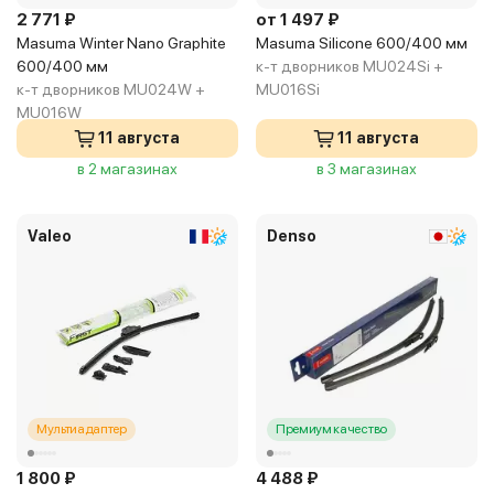
2 771 ₽
от 1 497 ₽
Masuma Winter Nano Graphite
Masuma Silicone 600/400 мм
600/400 мм
к-т дворников MU024Si +
к-т дворников MU024W +
MU016Si
MU016W
11 августа
11 августа
в 2 магазинах
в 3 магазинах
Valeo
Denso
Мультиадаптер
Премиум качество
1 800 ₽
4 488 ₽