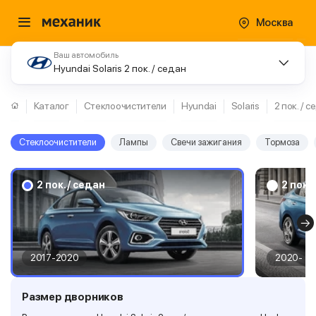
Москва
Ваш автомобиль
Hyundai Solaris 2 пок. / седан
Каталог
Стеклоочистители
Hyundai
Solaris
2 пок. / 
Стеклоочистители
Лампы
Свечи зажигания
Тормоза
2 пок. / седан
2 пок.
2017-2020
2020-
Размер дворников