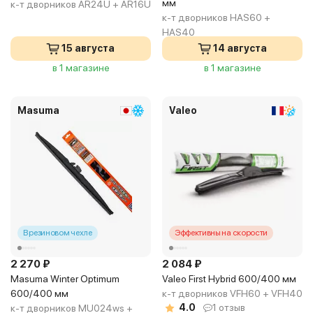
мм
к-т дворников AR24U + AR16U
к-т дворников HAS60 +
HAS40
15 августа
14 августа
в 1 магазине
в 1 магазине
Masuma
Valeo
В резиновом чехле
Эффективны на скорости
2 270 ₽
2 084 ₽
Masuma Winter Optimum
Valeo First Hybrid 600/400 мм
600/400 мм
к-т дворников VFH60 + VFH40
4.0
1 отзыв
к-т дворников MU024ws +