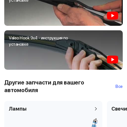
установке
Valeo Hook 9x4 - инструкция по
установке
Другие запчасти для вашего
Все
автомобиля
Лампы
Свечи