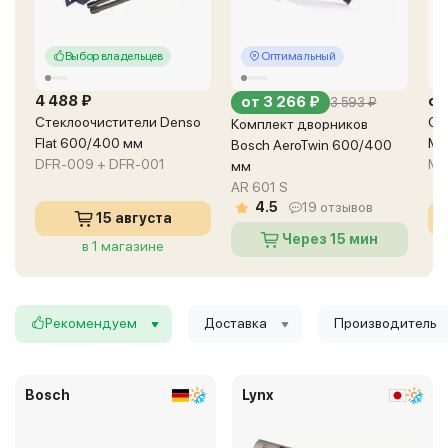
Выбор владельцев
Оптимальный
4 488 ₽
от
от 3 266 ₽
3 593 ₽
Стеклоочистители Denso
Ст
Комплект дворников
Flat 600/400 мм
Ma
Bosch AeroTwin 600/400
DFR-009 + DFR-001
MU
мм
AR 601 S
4.5
19 отзывов
15 августа
Через 15 мин
в 1 магазине
в 7 магазинах
Рекомендуем
Доставка
Производитель
Bosch
Lynx