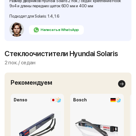
Размер дворников Hyundai Solaris 2 пок. / седан: крепление Hook
9x4 и длины передних щеток 600 мм и 400 мм
Подходят для Solaris: 1.4, 1.6
Написать в WhatsApp
Стеклоочистители Hyundai Solaris
2 пок. / седан
Рекомендуем
Denso
Bosch
M