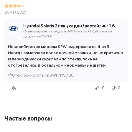
26 мая 2025
Hyundai Solaris 2 пок. / седан / рестайлинг 1.6
Отзыв владельца о модели SWF VisioFlex 600/400 мм
к-т
дворников 119760
Новосибирские морозы SFW выдержали на 4 из 5.
Иногда замерзали после ночной стоянки, но не критично.
И периодически скрипели по стеклу, пока не
отогревались. В остальном - нормальные щетки.
Стеклоочистители
|
SWF
|
119760
0
0
Частые вопросы