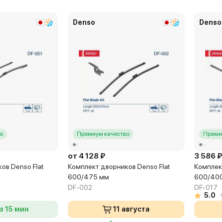
Denso
Denso
о
Премиум качество
Преми
от 4 128 ₽
3 586 
ов Denso Flat
Комплект дворников Denso Flat
Комплек
600/475 мм
600/40
DF-002
DF-017
5.0
з 15 мин
11 августа