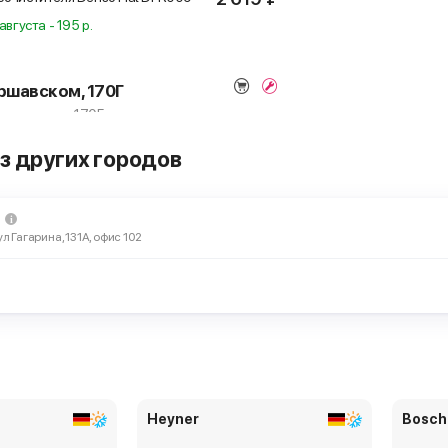
августа - 195 р.
ршавском, 170Г
 Варшавское, 170Г
з других городов
2 619 ₽
очистителя Denso Flat
DFR009
ул Гагарина, 131А, офис 102
Варшавское, 125 стр 2а
3 048 ₽
очистителя Denso Flat
ерез 15 мин и позже
Heyner
Bosch