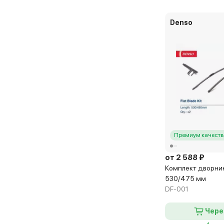
Denso
Премиум качеств
от 2 588 ₽
Комплект дворник
530/475 мм
DF-001
Чере