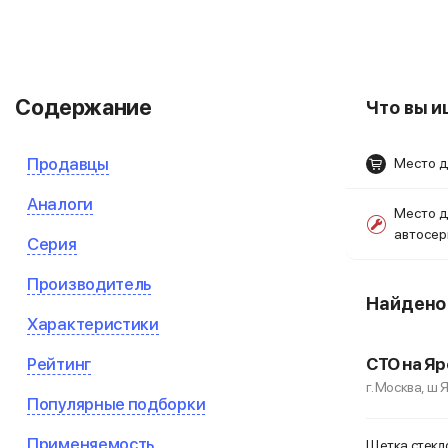
Содержание
Что вы 
Продавцы
Место д
Аналоги
Место д
автосе
Серия
Производитель
Найден
Характеристики
Рейтинг
СТО на Яр
г. Москва, ш 
Популярные подборки
Применяемость
Щетка стекло