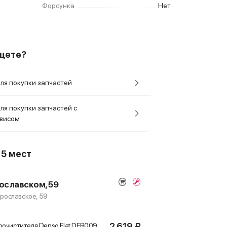
Форсунка
Нет
ищете?
ля покупки запчастей
ля покупки запчастей с
рвисом
о
5 мест
ославском, 59
Ярославское, 59
2 619 ₽
очистителя Denso Flat
DFR009