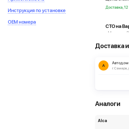
Доставка, 12 
Инструкция по установке
OEM номера
СТО на Ва
г. Москва, ш
Доставка и
Щетка стекло
Автодом
А
г. Самара, 
ЕвроАвто
г. Москва, ш 
Щетка стекло
DFR009
Аналоги
Самовывоз ч
Alca
ЕвроАвто