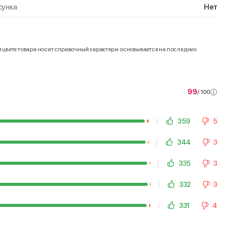
унка
Нет
и цвете товара носит справочный характер и основывается на последних
99
/ 100
359
5
344
3
335
3
332
3
331
4