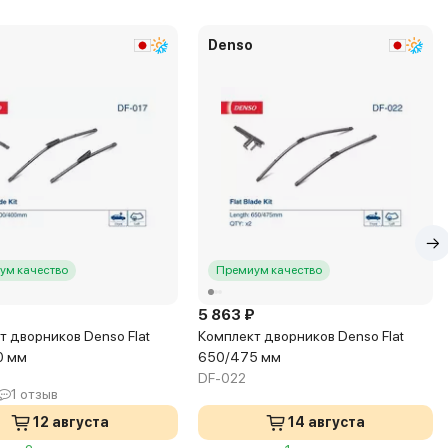
Denso
ум качество
Премиум качество
₽
5 863 ₽
т дворников Denso Flat
Комплект дворников Denso Flat
0 мм
650/475 мм
DF-022
1 отзыв
12 августа
14 августа