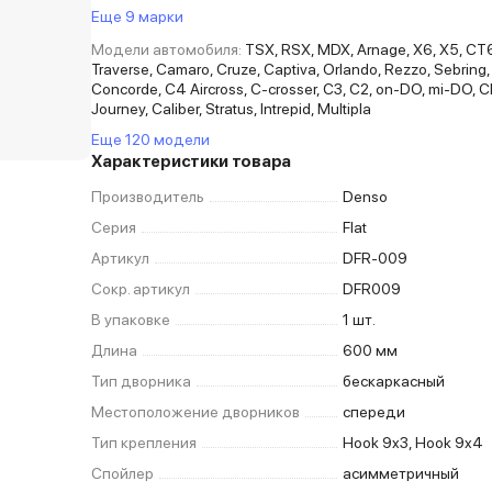
Еще 9 марки
Модели автомобиля:
TSX, RSX, MDX, Arnage, X6, X5, CT6
Traverse, Camaro, Cruze, Captiva, Orlando, Rezzo, Sebring
Concorde, C4 Aircross, C-crosser, C3, C2, on-DO, mi-DO, C
Journey, Caliber, Stratus, Intrepid, Multipla
Еще 120 модели
Характеристики товара
Производитель
Denso
Серия
Flat
Артикул
DFR-009
Сокр. артикул
DFR009
В упаковке
1 шт.
Длина
600 мм
Тип дворника
бескаркасный
Местоположение дворников
спереди
Тип крепления
Hook 9x3, Hook 9x4
Спойлер
асимметричный