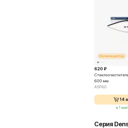
г. Москва, ул
Щетка стекло
DFR009
Самовывоз ч
ЕвроАвто
Мультиадаптер
г. Мытищи, ул
620 ₽
Стеклоочиститель 
Щетка стекло
600 мм
DFR009
ASF60
Самовывоз ч
14 
в 1 ма
Серия Dens