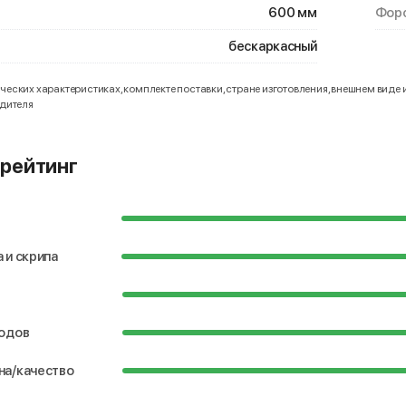
600 мм
Форс
бескаркасный
еских характеристиках, комплекте поставки, стране изготовления, внешнем виде 
одителя
рейтинг
 и скрипа
водов
на/качество