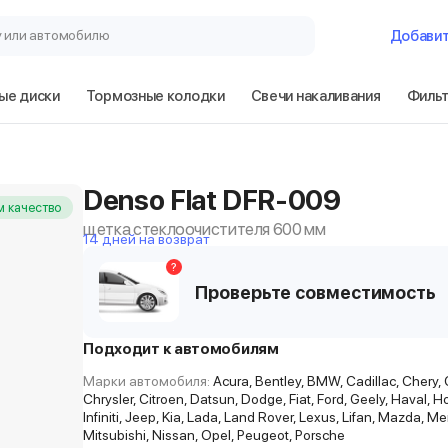
у или автомобилю
Добави
ые диски
Тормозные колодки
Свечи накаливания
Филь
Denso Flat DFR-009
 качество
щетка стеклоочистителя 600 мм
14 дней на возврат
?
Проверьте совместимость
Подходит к автомобилям
Марки автомобиля:
Acura, Bentley, BMW, Cadillac, Chery, 
Chrysler, Citroen, Datsun, Dodge, Fiat, Ford, Geely, Haval, 
Infiniti, Jeep, Kia, Lada, Land Rover, Lexus, Lifan, Mazda, 
Mitsubishi, Nissan, Opel, Peugeot, Porsche