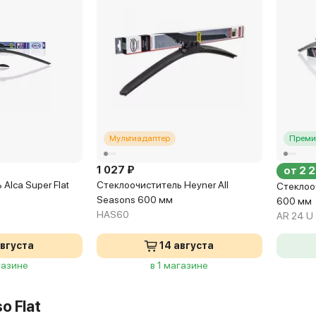
 Беломорская, 40 стр 2
3 048 ₽
очистителя Denso Flat
ерез 15 мин и позже
Мультиадаптер
Преми
 1-я Пролетарская, 12
1 027 ₽
от 2 
Alca Super Flat
Стеклоочиститель Heyner All
Стеклоо
3 048 ₽
очистителя Denso Flat
Seasons 600 мм
600 мм
HAS60
AR 24 U
ерез 15 мин и позже
августа
14 августа
газине
в 1 магазине
o Flat