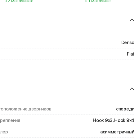
в 2 магазинах
в 1 магазине
Denso
Flat
оположение дворников
спереди
крепления
Hook 9x3, Hook 9x4
лер
асимметричный