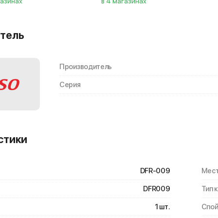
газинах
в 4 магазинах
тель
Производитель
Серия
стики
DFR-009
Мест
DFR009
Тип 
1 шт.
Спой