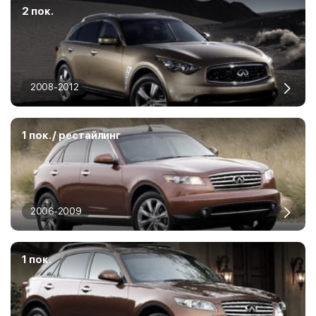
2 пок.
2008-2012
1 пок. / рестайлинг
2006-2009
1 пок.