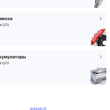
рмоза
iti Q70
кумуляторы
iti Q70
Infiniti G