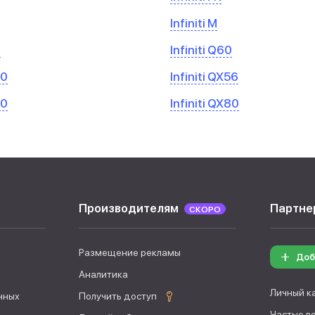
Infiniti M
0
Infiniti Q60
50
Infiniti QX56
70
Infiniti QX80
Производителям
Партне
СКОРО
Размещение рекламы
Доб
Аналитика
Личный к
нных
Получить доступ
Частые в