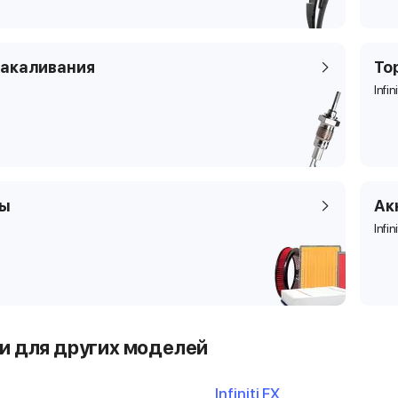
накаливания
То
Infin
ры
Ак
Infin
и для других моделей
Infiniti FX