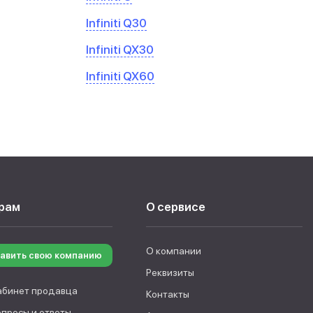
Infiniti Q30
Infiniti QX30
Infiniti QX60
рам
О сервисе
О компании
авить свою компанию
Реквизиты
абинет продавца
Контакты
опросы и ответы