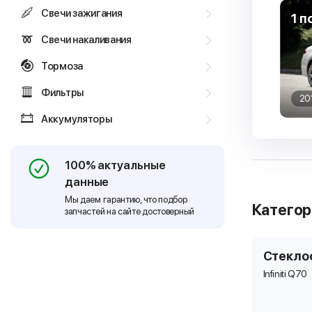
Свечи зажигания
1 п
Свечи накаливания
Тормоза
Фильтры
20
Аккумуляторы
100% актуальные
данные
Мы даем гарантию, что подбор
Катего
запчастей на сайте достоверный
Стекло
Infiniti Q70