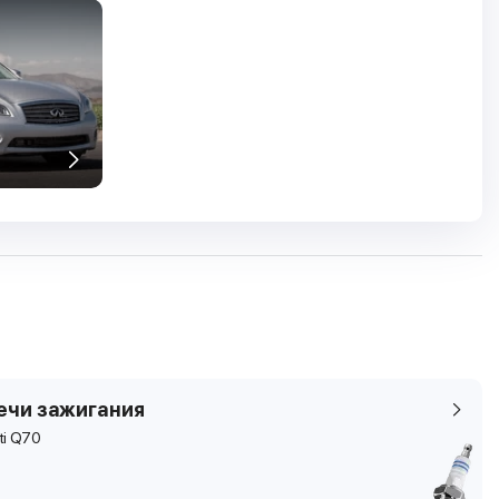
ечи зажигания
iti Q70