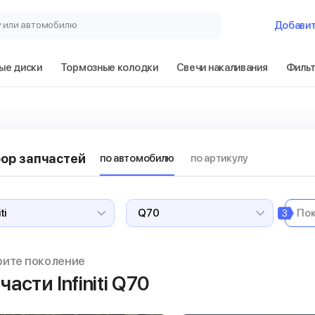
у или автомобилю
Добави
ые диски
Тормозные колодки
Свечи накаливания
Филь
ор запчастей
по автомобилю
по артикулу
3
рите поколение
части Infiniti Q70