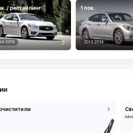
ок. / рестайлинг
1 пок.
14-2019
2013-2014
рии
очистители
Св
Infin