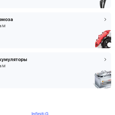
рмоза
iti M
кумуляторы
iti M
Infiniti G