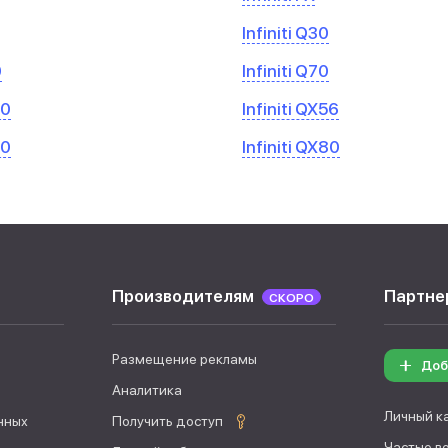
Infiniti Q30
0
Infiniti Q70
50
Infiniti QX56
70
Infiniti QX80
Производителям
Партне
СКОРО
Размещение рекламы
Доб
Аналитика
Личный к
нных
Получить доступ
Частые в