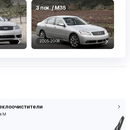
3 пок. / M35
2005-2008
еклоочистители
iti M