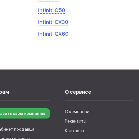
Infiniti Q50
Infiniti QX30
Infiniti QX60
рам
О сервисе
О компании
авить свою компанию
Реквизиты
абинет продавца
Контакты
опросы и ответы