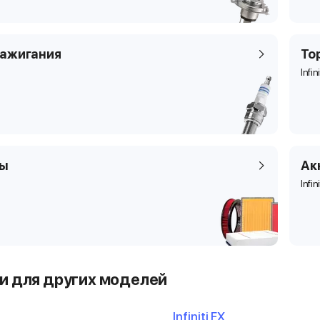
зажигания
То
Infin
ры
Ак
Infin
и для других моделей
Infiniti FX