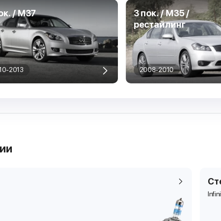
ок. / M37
3 пок. / M35 /
рестайлинг
10-2013
2008-2010
рии
Ст
Infin