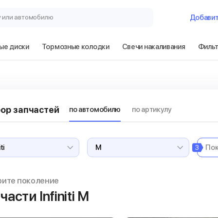
у или автомобилю
Добави
ые диски
Тормозные колодки
Свечи накаливания
Филь
ор запчастей
по автомобилю
по артикулу
3
рите поколение
части Infiniti M