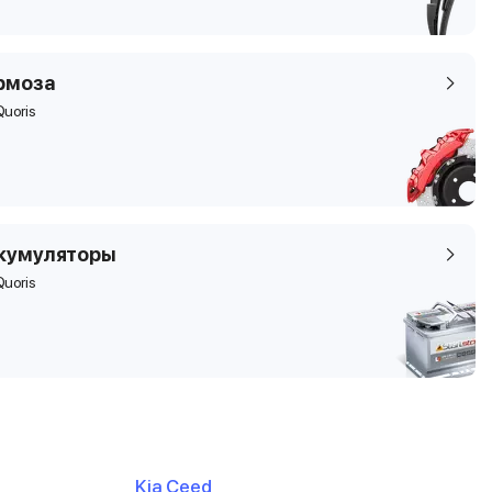
рмоза
Quoris
кумуляторы
Quoris
Kia Ceed