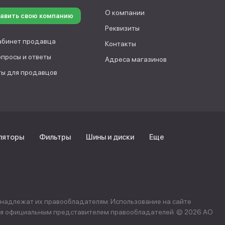
О компании
авить свою компанию
Реквизиты
абинет продавца
Контакты
опросы и ответы
Адреса магазинов
ы для продавцов
ляторы
Фильтры
Шины и диски
Еще
инадлежат их правообладателям. Использование на сайте
ется официальным представителем правообладателей. © 2026 АО