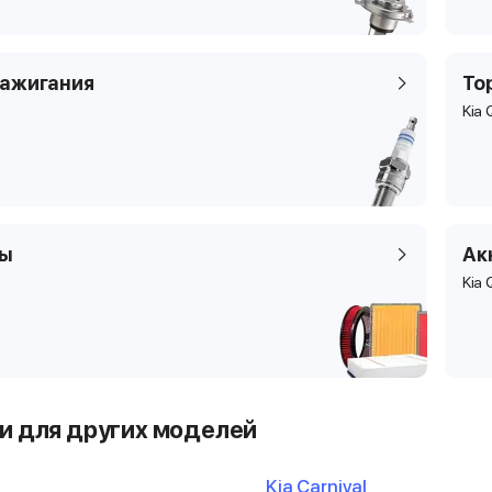
зажигания
То
Kia 
ры
Ак
Kia 
и для других моделей
Kia Carnival