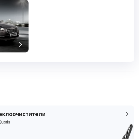
еклоочистители
Quoris