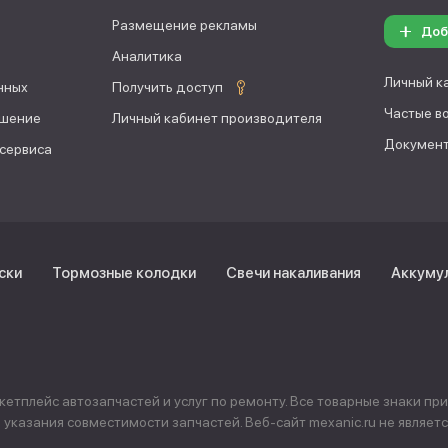
Размещение рекламы
Доб
Аналитика
Личный к
нных
Получить доступ
Частые в
ашение
Личный кабинет производителя
Документ
 сервиса
ски
Тормозные колодки
Свечи накаливания
Аккуму
тплейс автозапчастей и услуг по ремонту. Все товарные знаки пр
указания совместимости запчастей. Веб-сайт mexanic.ru не явля