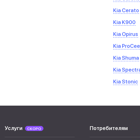
Kia Cerato
Kia K900
Kia Opirus
Kia ProCe
Kia Shuma
Kia Spectr
Kia Stonic
Услуги
Потребителям
СКОРО