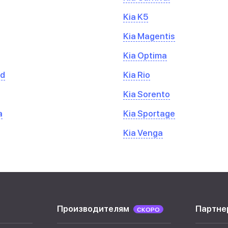
Kia K5
Kia Magentis
Kia Optima
ed
Kia Rio
Kia Sorento
a
Kia Sportage
Kia Venga
Производителям
Партне
СКОРО