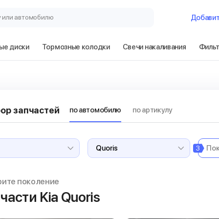
у или автомобилю
Добави
ые диски
Тормозные колодки
Свечи накаливания
Филь
ор запчастей
по автомобилю
по артикулу
3
рите поколение
части Kia Quoris