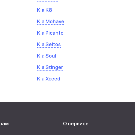
Kia K8
Kia Mohave
Kia Picanto
Kia Seltos
Kia Soul
Kia Stinger
Kia Xceed
рам
О сервисе