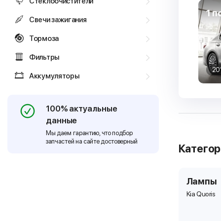
Стеклоочистители
1 п
Свечи зажигания
Тормоза
Фильтры
20
Аккумуляторы
100% актуальные
данные
Мы даем гарантию, что подбор
запчастей на сайте достоверный
Катего
Лампы
Kia Quoris