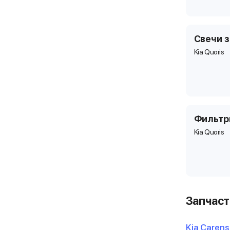
Свечи 
Kia Quoris
Фильт
Kia Quoris
Запчаст
Kia Carens