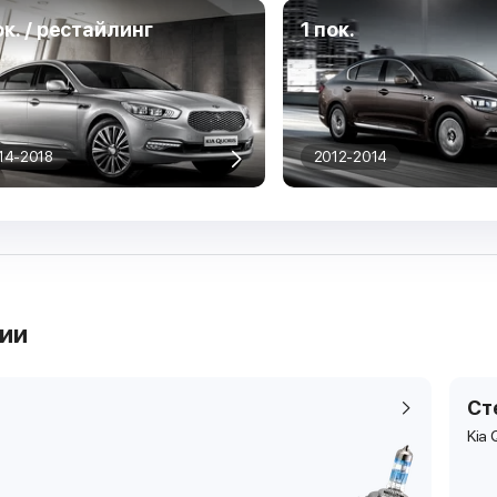
ок. / рестайлинг
1 пок.
14-2018
2012-2014
рии
Ст
Kia 