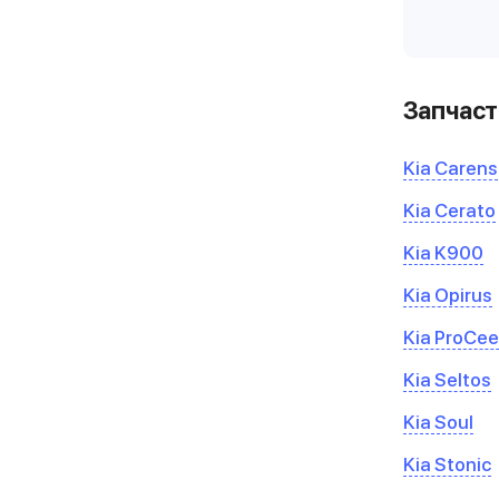
Запчаст
Kia Carens
Kia Cerato
Kia K900
Kia Opirus
Kia ProCe
Kia Seltos
Kia Soul
Kia Stonic