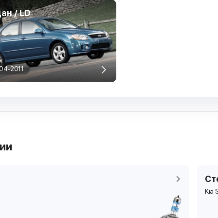
ан / LD
04-2011
рии
Ст
Kia 