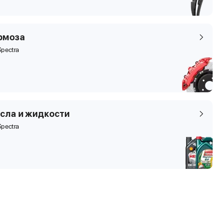
рмоза
Spectra
сла и жидкости
Spectra