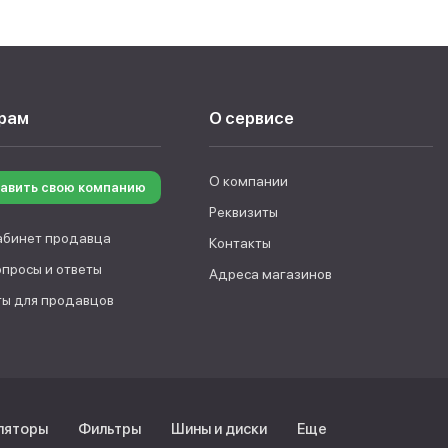
рам
О сервисе
О компании
авить свою компанию
Реквизиты
абинет продавца
Контакты
опросы и ответы
Адреса магазинов
ы для продавцов
ляторы
Фильтры
Шины и диски
Еще