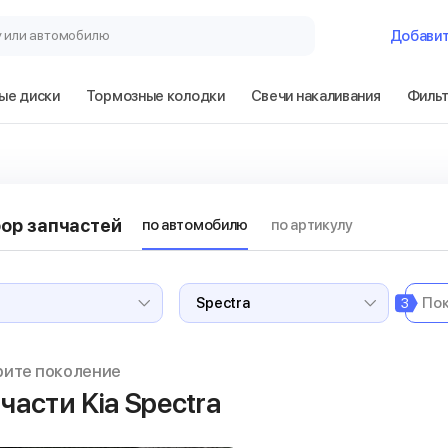
у или автомобилю
Добави
ые диски
Тормозные колодки
Свечи накаливания
Филь
ор запчастей
по автомобилю
по артикулу
3
рите поколение
части Kia Spectra