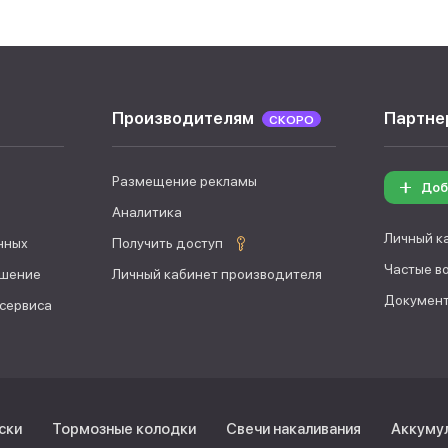
Производителям
Партне
СКОРО
Размещение рекламы
Доб
Аналитика
Личный к
нных
Получить доступ
Частые в
ашение
Личный кабинет производителя
Документ
 сервиса
ски
Тормозные колодки
Свечи накаливания
Аккуму