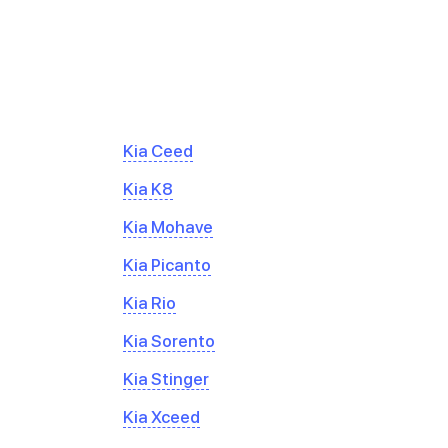
Kia Ceed
Kia K8
Kia Mohave
Kia Picanto
Kia Rio
Kia Sorento
Kia Stinger
Kia Xceed