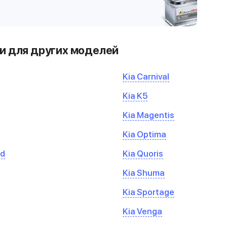
и для других моделей
Kia Carnival
Kia K5
Kia Magentis
Kia Optima
ed
Kia Quoris
Kia Shuma
Kia Sportage
Kia Venga