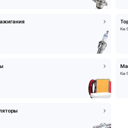
зажигания
То
Kia 
ры
Ма
Kia 
ляторы