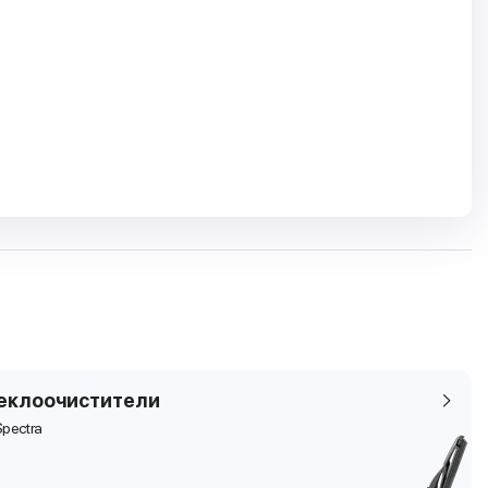
еклоочистители
Spectra