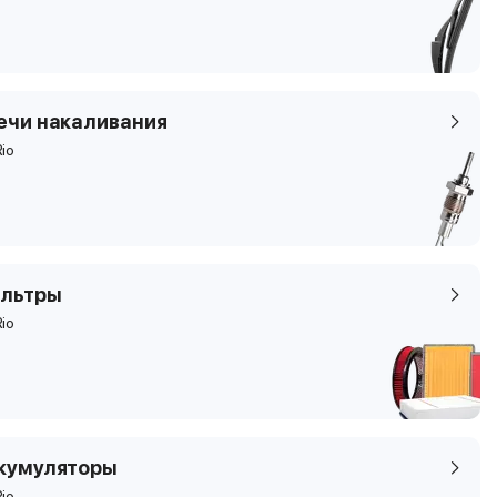
ечи накаливания
Rio
льтры
Rio
кумуляторы
Rio