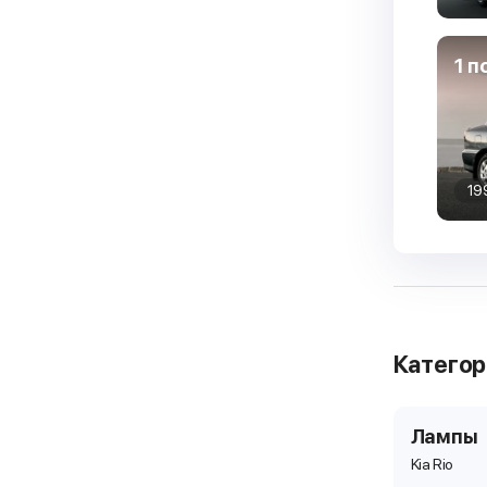
1 п
19
Катего
Лампы
Kia Rio