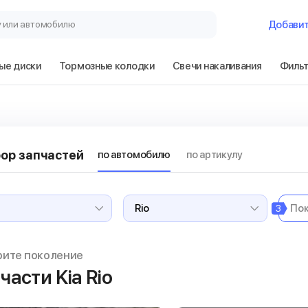
у или автомобилю
Добави
ые диски
Тормозные колодки
Свечи накаливания
Филь
ор запчастей
по автомобилю
по артикулу
3
рите поколение
части Kia Rio