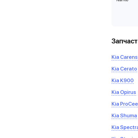
Запчаст
Kia Carens
Kia Cerato
Kia K900
Kia Opirus
Kia ProCe
Kia Shuma
Kia Spectr