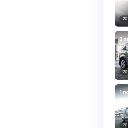
20
2 п
ре
20
1 п
ре
20