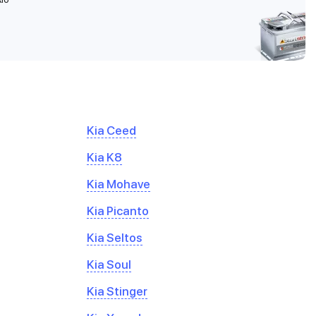
Kia Ceed
Kia K8
Kia Mohave
Kia Picanto
Kia Seltos
Kia Soul
Kia Stinger