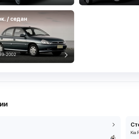
ок. / седан
99-2002
рии
Ст
Kia 