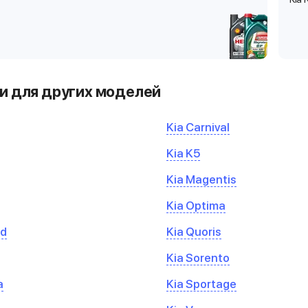
и для других моделей
Kia Carnival
Kia K5
Kia Magentis
Kia Optima
ed
Kia Quoris
Kia Sorento
a
Kia Sportage