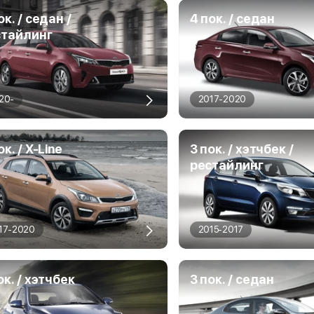
ок. / седан /
4 пок. / седан
стайлинг
20-
2017-2020
ок. / X-Line
3 пок. / хэтчбек /
рестайлинг
17-2020
2015-2017
ок. / хэтчбек
3 пок. / седан