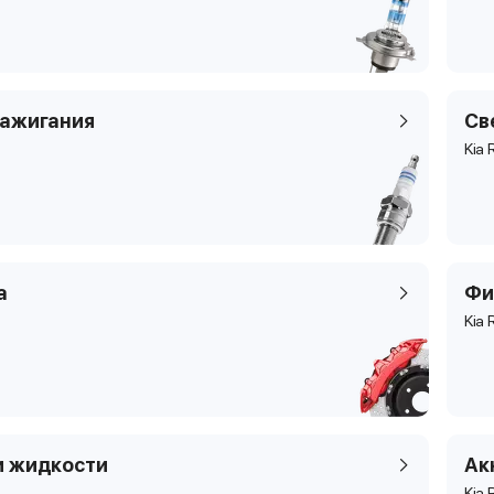
зажигания
Св
Kia 
а
Фи
Kia 
и жидкости
Ак
Kia 