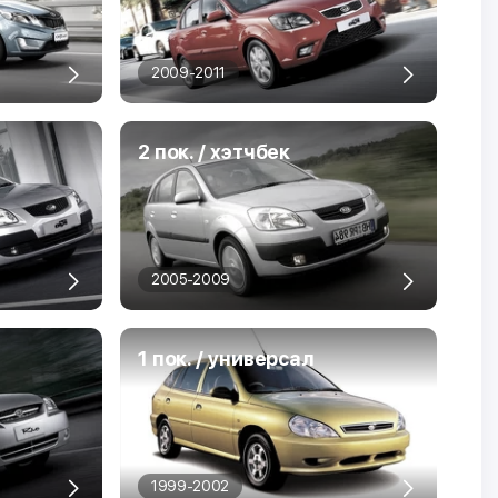
2009-2011
2 пок. / хэтчбек
2005-2009
1 пок. / универсал
1999-2002