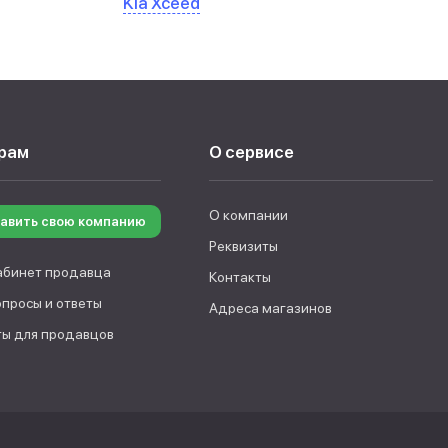
Kia Xceed
рам
О сервисе
О компании
авить свою компанию
Реквизиты
абинет продавца
Контакты
опросы и ответы
Адреса магазинов
ы для продавцов