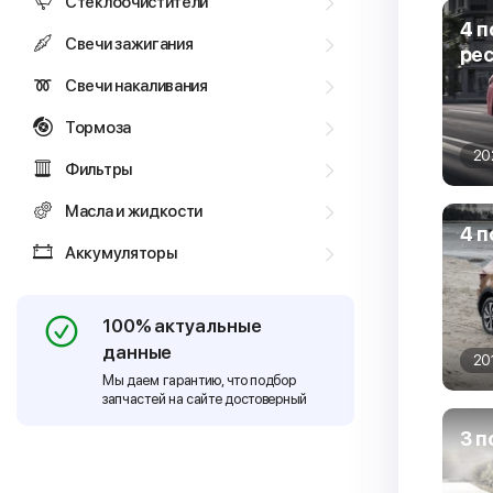
Стеклоочистители
4 п
Свечи зажигания
ре
Свечи накаливания
Тормоза
20
Фильтры
Масла и жидкости
4 п
Аккумуляторы
100% актуальные
данные
20
Мы даем гарантию, что подбор
запчастей на сайте достоверный
3 п