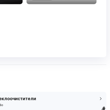
еклоочистители
Rio