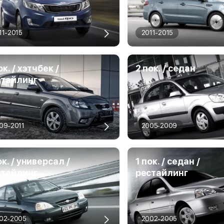
11-2015
2011-2015
ок. / хэтчбек /
2 пок. / седан
стайлинг
09-2011
2005-2009
ок. / универсал /
1 пок. / седан /
стайлинг
рестайлинг
02-2005
2002-2005