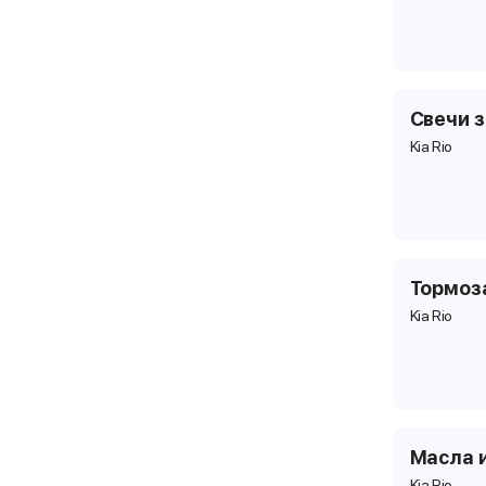
Свечи 
Kia Rio
Тормоз
Kia Rio
Масла 
Kia Rio