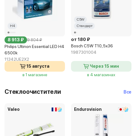
C5W
H4
Стандарт
от 180 ₽
8 913 ₽
9 804 ₽
Bosch C5W T10,5x36
Philips Ultinon Essential LED H4
1987301004
6500k
11342UE2X2
15 августа
Через 15 мин
в 1 магазине
в 4 магазинах
Стеклоочистители
Все
Valeo
Endurovision