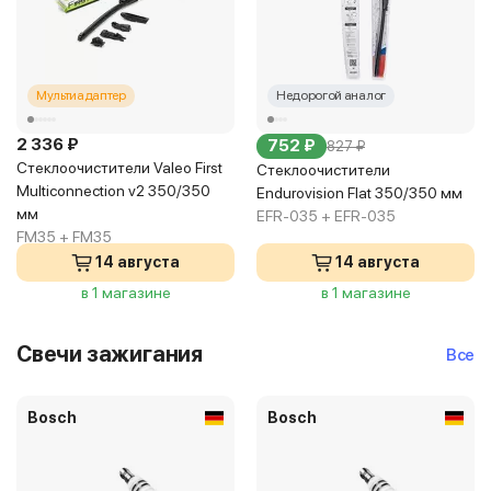
Мультиадаптер
Недорогой аналог
2 336 ₽
752 ₽
827 ₽
Стеклоочистители Valeo First
Стеклоочистители
Multiconnection v2 350/350
Endurovision Flat 350/350 мм
мм
EFR-035 + EFR-035
FM35 + FM35
14 августа
14 августа
в 1 магазине
в 1 магазине
Свечи зажигания
Все
Bosch
Bosch