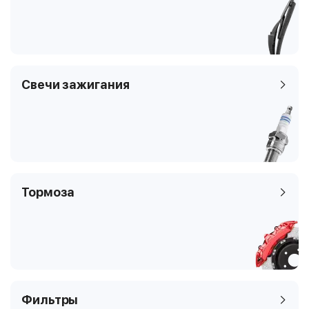
Клапаны
2
Тип платформы
седан
Код кузова
WAS21011
Свечи зажигания
Тормоза
Фильтры