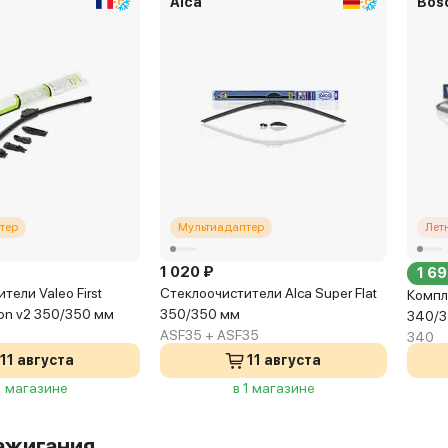
Alca
Bos
тер
Мультиадаптер
Лет
1 020 ₽
1 69
тели Valeo First
Стеклоочистители Alca Super Flat
Компл
ion v2 350/350 мм
350/350 мм
340/
5
ASF35 + ASF35
340
11 августа
11 августа
1 магазине
в 1 магазине
ажигания