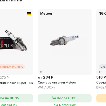
Meteor
NGK
оизводительность
Ста
от 284 ₽
516 
370 ₽
Свеча зажигания Meteor
Свеча
ния Bosch Super Plus
WR 7 DCX+
BP6E,
После 08:15
После 08:15
7 магазинах
в 4 магазинах