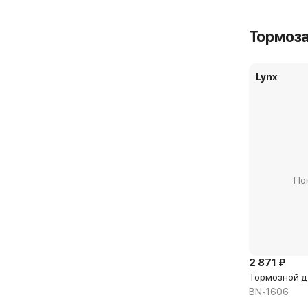
Тормоз
Lynx
По
2 871 ₽
Тормозной д
BN-1606