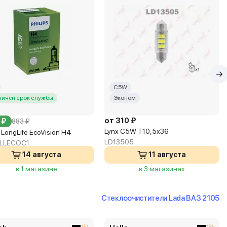
C5W
личен срок службы
Эконом
от 310 ₽
 ₽
883 ₽
Lynx C5W T10,5x36
s LongLife EcoVision H4
LD13505
2LLECOC1
14 августа
11 августа
в 1 магазине
в 3 магазинах
Стеклоочистители Lada ВАЗ 2105