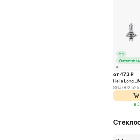
H4
Увеличен с
от 473 ₽
Hella Long Li
8GJ 002 525
в 
Стекло