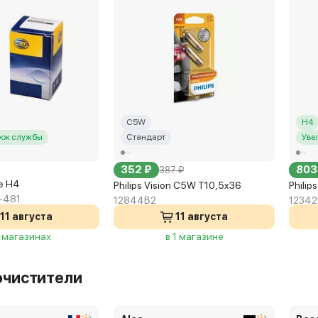
C5W
H4
рок службы
Стандарт
Уве
352 ₽
803
387 ₽
fe H4
Philips Vision C5W T10,5x36
Philip
-481
12844B2
1234
11 августа
11 августа
3 магазинах
в 1 магазине
очистители