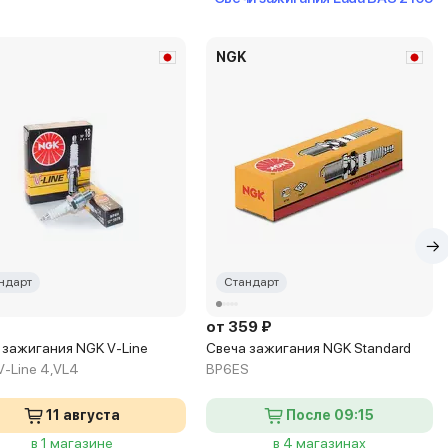
NGK
ндарт
Стандарт
₽
от 359 ₽
 зажигания NGK V-Line
Свеча зажигания NGK Standard
V-Line 4,VL4
BP6ES
11 августа
После 09:15
в 1 магазине
в 4 магазинах