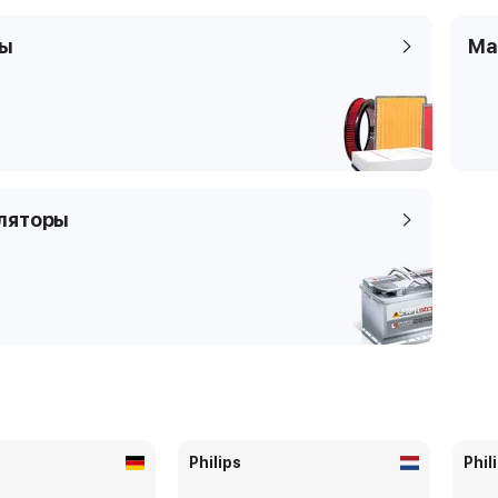
ры
Ма
ляторы
Philips
Phil