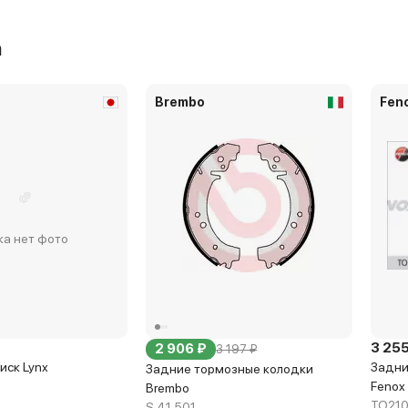
а
Brembo
Fen
ка нет фото
3 255
2 906 ₽
3 197 ₽
иск Lynx
Задни
Задние тормозные колодки
Fenox
Brembo
TO21
S 41 501