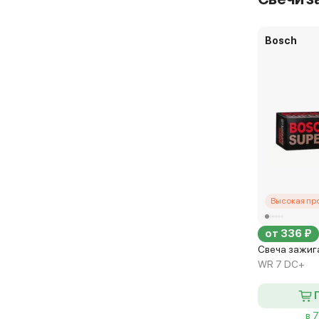
Bosch
Высокая пр
от 336 ₽
Свеча зажига
WR 7 DC+
в 