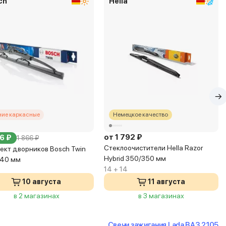
ch
Hella
ние каркасные
Немецкое качество
от 1 792 ₽
6 ₽
1 866 ₽
Стеклоочистители Hella Razor
ект дворников Bosch Twin
Hybrid 350/350 мм
340 мм
14 + 14
10 августа
11 августа
в 2 магазинах
в 3 магазинах
Свечи зажигания Lada ВАЗ 2105