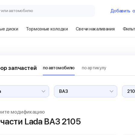
у или автомобилю
Добавить
с
ые диски
Тормозные колодки
Свечи накаливания
Филь
Гараж
Lada ВАЗ 2105
ор запчастей
по автомобилю
по артикулу
Сбросить
рите модификацию
части Lada ВАЗ
2105