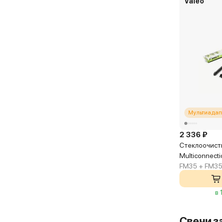
Valeo
Мультиадап
2 336 ₽
Стеклоочисти
Multiconnect
FM35 + FM3
в 
Свечи з