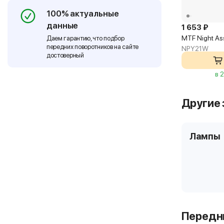
100% актуальные
данные
1 653 ₽
MTF Night As
Даем гарантию, что подбор
передних поворотников на сайте
NPY21W
достоверный
в 
Другие 
Лампы
Передни