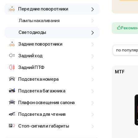
Передние поворотники
Лампы накаливания
Рекоме
Светодиоды
Задние поворотники
по популя
Задний ход
Задний ПТФ
MTF
Подсветка номера
Подсветка багажника
Плафон освещения салона
Подсветка для чтения
Стоп-сигнал и габариты