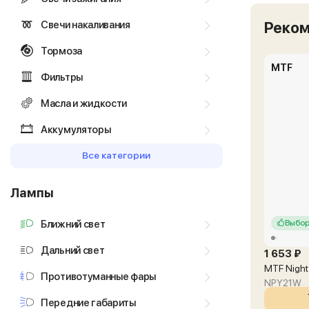
Свечи накаливания
Реко
Тормоза
MTF
Фильтры
Масла и жидкости
Аккумуляторы
Все категории
Лампы
Ближний свет
Выбор
Дальний свет
1 653 ₽
MTF Night
Противотуманные фары
NPY21W
Передние габариты