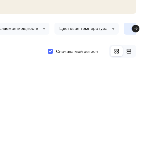
бляемая мощность
Цветовая температура
Тольк
Сначала мой регион