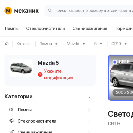
Поиск товаров по номеру детали, бренд
Лампы
Стеклоочистители
Свечи зажигания
Тормозн
Каталог
Лампы
Mazda
5
CR19
CR19
Mazda 5
Укажите
?
модификацию
2005-20
Категории
Лампы
Свето
Стеклоочистители
CR19
Свечи зажигания