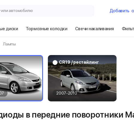
у или автомобилю
Добавить
с
ые диски
Тормозные колодки
Свечи накаливания
Филь
Гараж
Лампы
Mazda 5 CR19
CR19 / рестайлинг
Сбросить
07
2007-2010
диоды в передние поворотники Ma