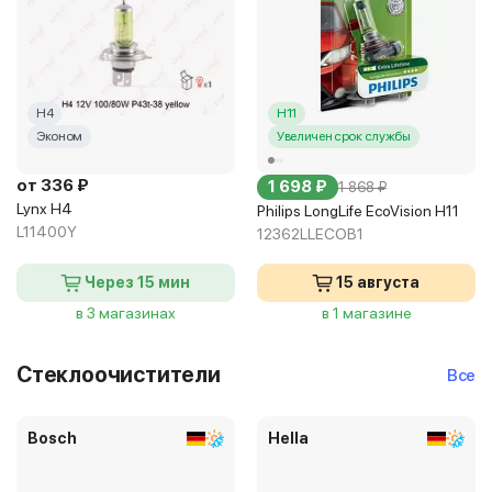
H4
H11
Эконом
Увеличен срок службы
от 336 ₽
1 698 ₽
1 868 ₽
Lynx H4
Philips LongLife EcoVision H11
L11400Y
12362LLECOB1
Через 15 мин
15 августа
в 3 магазинах
в 1 магазине
Стеклоочистители
Все
Bosch
Hella