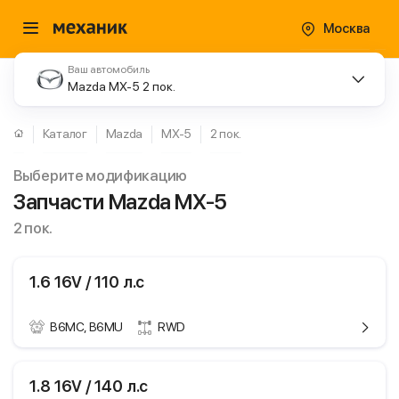
Москва
Ваш автомобиль
Mazda MX-5 2 пок.
Каталог
Mazda
MX-5
2 пок.
Выберите модификацию
Запчасти Mazda MX-5
2 пок.
1.6 16V / 110 л.с
B6MC, B6MU
RWD
ики
Mazda MX-5
1.8 16V / 140 л.с