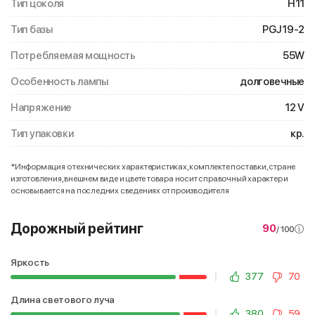
Тип цоколя
H11
Тип базы
PGJ19-2
Потребляемая мощность
55W
Особенность лампы
долговечные
Напряжение
12 V
Тип упаковки
кр.
*Информация о технических характеристиках, комплекте поставки, стране
изготовления, внешнем виде и цвете товара носит справочный характер и
основывается на последних сведениях от производителя
Дорожный рейтинг
90
/ 100
Яркость
377
70
Длина светового луча
380
59