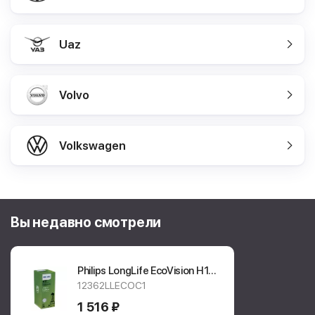
Uaz
Volvo
Volkswagen
Вы недавно смотрели
Philips LongLife EcoVision H11
12362LLECOC1
12362LLECOC1
1 516 ₽