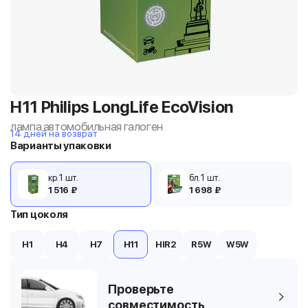
H11 Philips LongLife EcoVision
лампа автомобильная галоген
14 дней на возврат
Варианты упаковки
кр. 1 шт.
бл. 1 шт.
1 516 ₽
1 698 ₽
Тип цоколя
H1
H4
H7
H11
HIR2
R5W
W5W
Проверьте
совместимость