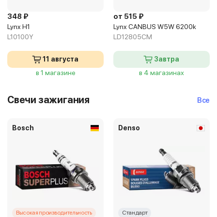
348 ₽
от 515 ₽
Lynx H1
Lynx CANBUS W5W 6200k
L10100Y
LD12805CM
11 августа
Завтра
в 1 магазине
в 4 магазинах
Свечи зажигания
Все
Bosch
Denso
Высокая производительность
Стандарт