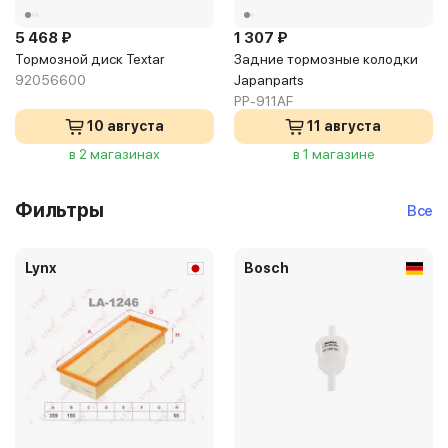
5 468 ₽
1 307 ₽
Тормозной диск Textar
Задние тормозные колодки
92056600
Japanparts
PP-911AF
10 августа
11 августа
в 2 магазинах
в 1 магазине
Фильтры
Все
Lynx
Bosch