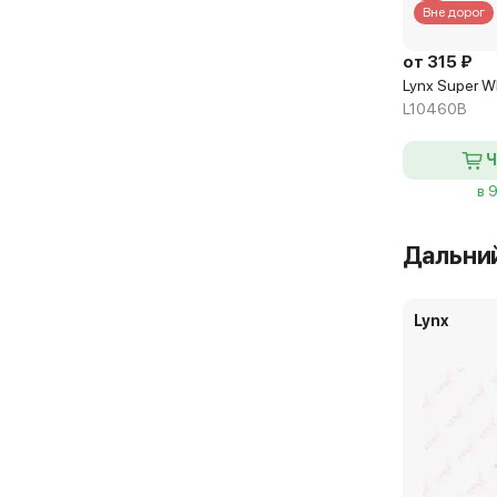
Вне дорог
от 315 ₽
Lynx Super W
L10460B
Ч
в 
Дальний
Lynx