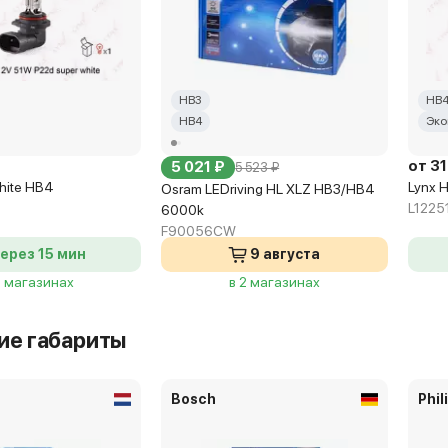
HB3
HB
HB4
Эко
от 31
5 021 ₽
5 523 ₽
hite HB4
Lynx 
Osram LEDriving HL XLZ HB3/HB4
L1225
6000k
F90056CW
ерез 15 мин
9 августа
7 магазинах
в 2 магазинах
ие габариты
Bosch
Phil