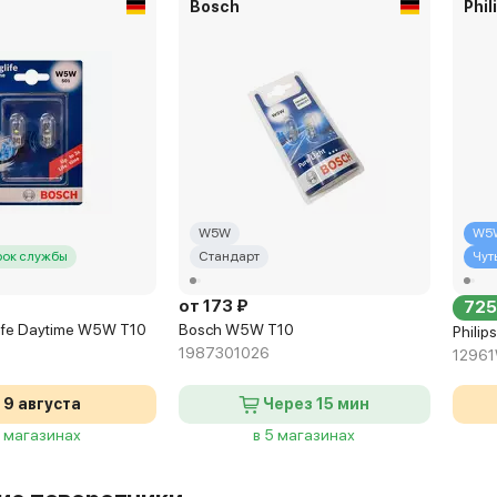
Bosch
Phil
W5W
W5
рок службы
Стандарт
Чут
от 173 ₽
725
ife Daytime W5W T10
Bosch W5W T10
Philip
1987301026
1296
9 августа
Через 15 мин
2 магазинах
в 5 магазинах