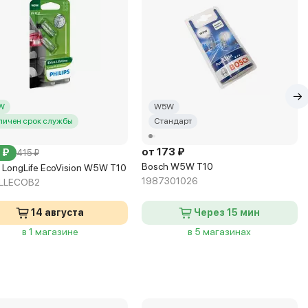
W
W5W
личен срок службы
Стандарт
от 173 ₽
 ₽
415 ₽
Bosch W5W T10
s LongLife EcoVision W5W T10
1987301026
1LLECOB2
14 августа
Через 15 мин
в 1 магазине
в 5 магазинах