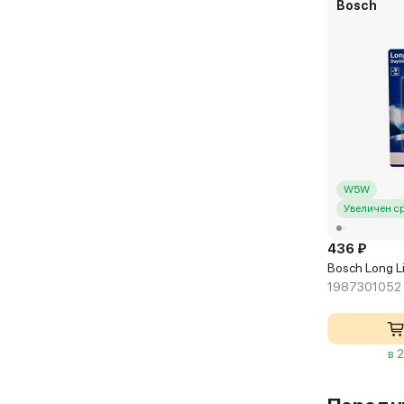
Bosch
W5W
Увеличен с
436 ₽
Bosch Long L
1987301052
в 