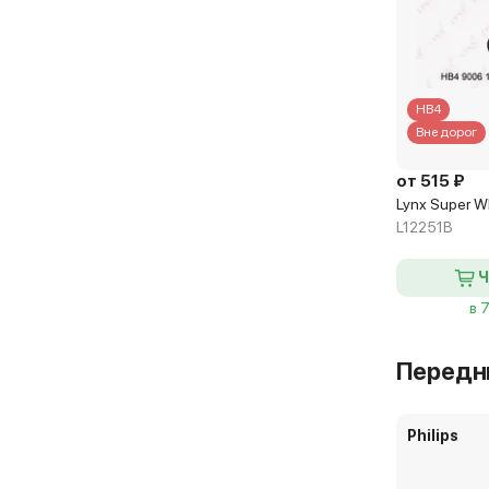
HB4
Вне дорог
от 515 ₽
Lynx Super W
L12251B
Ч
в 
Передн
Philips