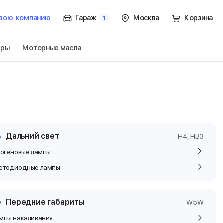
вою
компанию
Гараж
Москва
Корзина
1
тры
Моторные масла
nder 1 пок.
Перейти
Дальний свет
H4, HB3
логеновые лампы
етодиодные лампы
Передние габариты
W5W
мпы накаливания