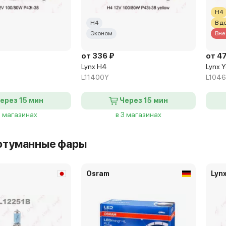
H4
H4
В д
Эконом
Вне
от 336 ₽
от 4
Lynx H4
Lynx Y
L11400Y
L104
ерез 15 мин
Через 15 мин
6 магазинах
в 3 магазинах
отуманные фары
Osram
Lyn