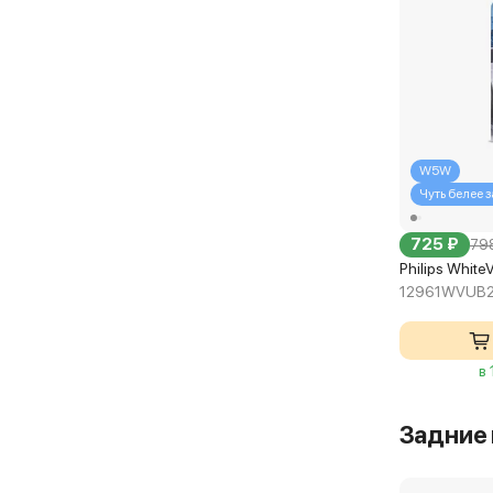
W5W
Чуть белее 
725 ₽
79
Philips White
12961WVUB
в
Задние