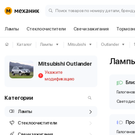
Поиск товаров по номеру детали, бренд
Лампы
Стеклоочистители
Свечи зажигания
Тормозн
Каталог
Лампы
Mitsubishi
Outlander
Ламп
Mitsubishi Outlander
Укажите
?
модификацию
Бли
Галогено
Категории
Светоди
Лампы
Про
Стеклоочистители
Галогено
Свечи зажигания