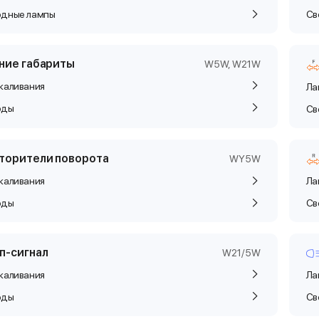
одные лампы
Св
ние габариты
W5W, W21W
каливания
Ла
оды
Св
торители поворота
WY5W
каливания
Ла
оды
Св
п-сигнал
W21/5W
каливания
Ла
оды
Св