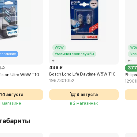
W5W
W5
заводских
Увеличен срок службы
Уве
436 ₽
377
8 ₽
Bosch Long Life Daytime W5W T10
Vision Ultra W5W T10
Philip
1987301052
2
1296
14 августа
9 августа
 1 магазине
в 2 магазинах
 габариты