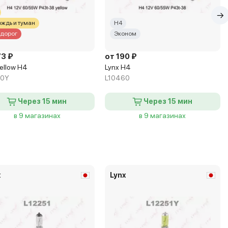
ождь и туман
H4
 дорог
Эконом
73 ₽
от 190 ₽
ellow H4
Lynx H4
60Y
L10460
Через 15 мин
Через 15 мин
в 9 магазинах
в 9 магазинах
x
Lynx