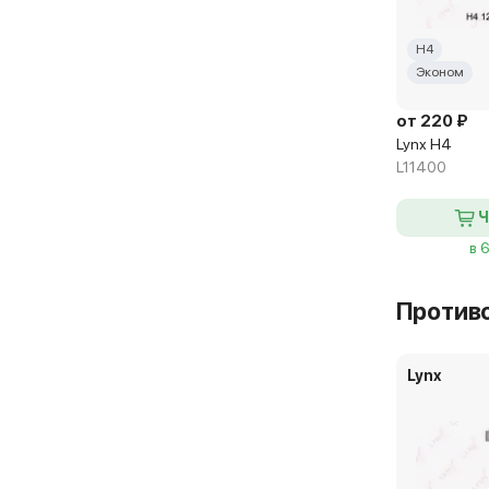
H4
Эконом
от 220 ₽
Lynx H4
L11400
Ч
в 
Против
Lynx