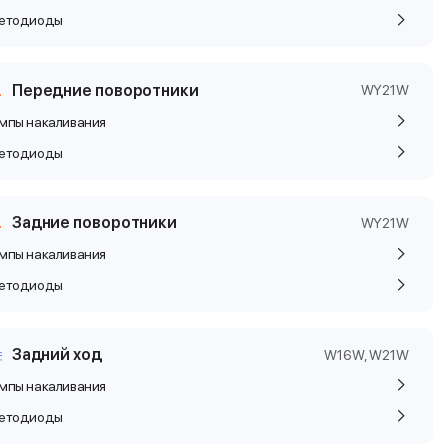
етодиоды
Передние поворотники
WY21W
мпы накаливания
етодиоды
Задние поворотники
WY21W
мпы накаливания
етодиоды
Задний ход
W16W, W21W
мпы накаливания
етодиоды