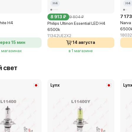
H4
H4
7 173
8 913 ₽
9 804 ₽
hite H4
Narva
Philips Ultinon Essential LED H4
6500
6500k
18032
11342UE2X2
ерез 15 мин
14 августа
9 магазинах
в 1 магазине
 свет
Lynx
Lyn