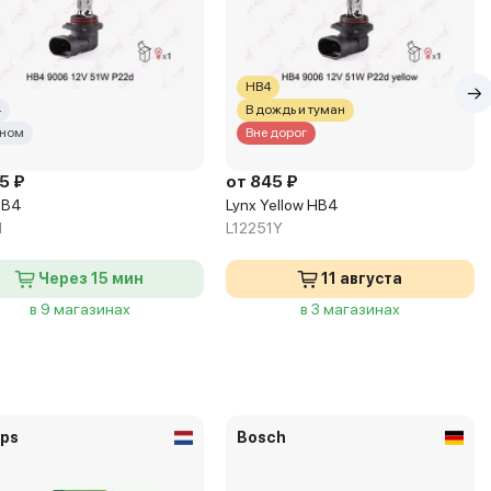
HB4
4
В дождь и туман
ном
Вне дорог
5 ₽
от 845 ₽
HB4
Lynx Yellow HB4
1
L12251Y
Через 15 мин
11 августа
в 9 магазинах
в 3 магазинах
ips
Bosch