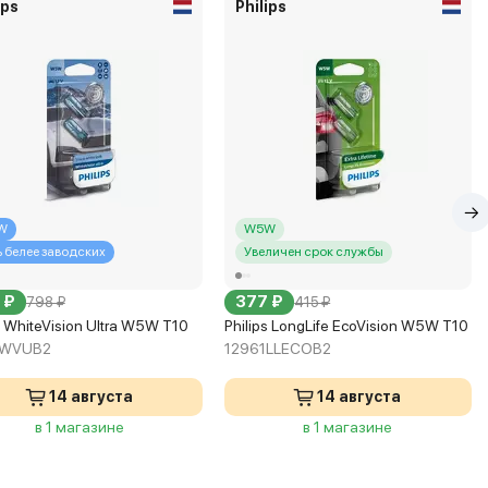
ips
Philips
W
W5W
ь белее заводских
Увеличен срок службы
 ₽
377 ₽
798 ₽
415 ₽
s WhiteVision Ultra W5W T10
Philips LongLife EcoVision W5W T10
1WVUB2
12961LLECOB2
14 августа
14 августа
в 1 магазине
в 1 магазине