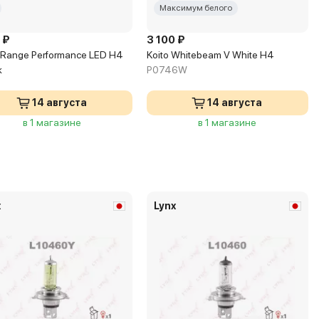
Максимум белого
 ₽
3 100 ₽
 Range Performance LED H4
Koito Whitebeam V White H4
k
P0746W
14 августа
14 августа
в 1 магазине
в 1 магазине
x
Lynx