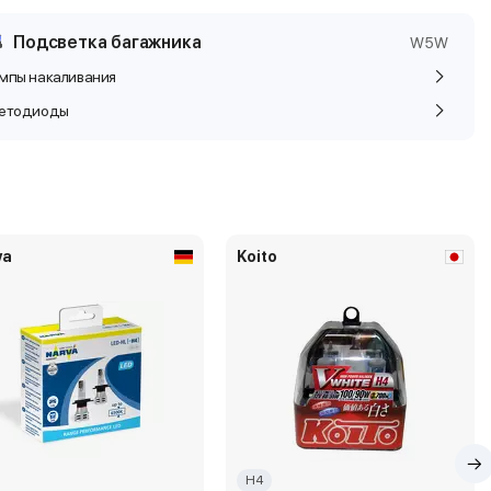
Подсветка багажника
W5W
мпы накаливания
етодиоды
va
Koito
H4