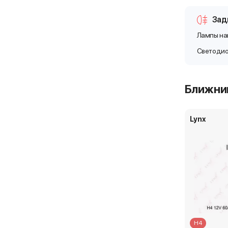
Зад
Лампы на
Светоди
Ближни
Lynx
H4