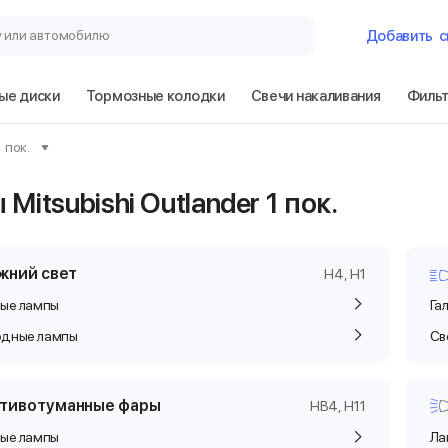
у или автомобилю
Добавить
с
ые диски
Тормозные колодки
Свечи накаливания
Филь
Гараж
1 пок.
Mitsubishi Outla
ы
Mitsubishi Outlander 1 пок.
Сбросить
жний свет
H4, H1
вые лампы
Га
одные лампы
Св
тивотуманные фары
HB4, H11
вые лампы
Ла