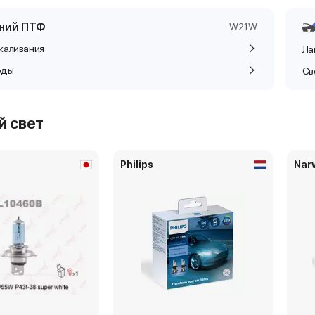
ний ПТФ
W21W
каливания
Ла
оды
Св
й свет
Philips
Nar