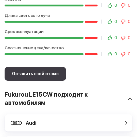
0
0
Длина светового луча
0
0
Срок эксплуатации
0
0
Соотношение цена/качество
0
0
Оставить свой отзыв
Fukurou LE15CW подходит к
автомобилям
Audi