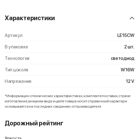
Характеристики
Артикул
LE15CW
В упаковке
2 шт.
Технология
светодиод
Тип цоколя
W16W
Напряжение
12 V
*Информация о технических характеристиках, комплекте поставки, стране
изготовления, внешнем виде и цвете товара носит справочный характер и
основывается на последних сведениях от производителя
Дорожный рейтинг
Яркость