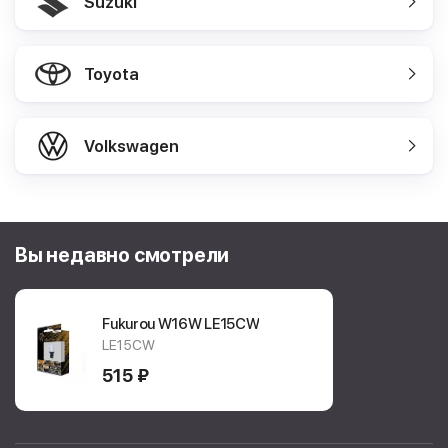
Suzuki
Toyota
Volkswagen
Вы недавно смотрели
Fukurou W16W
LE15CW
LE15CW
515 ₽