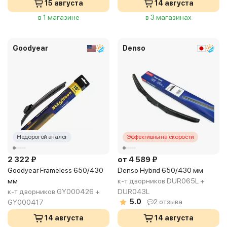
15 августа
14 августа
в 1 магазине
в 3 магазинах
Goodyear
Denso
Недорогой аналог
Эффективны на скорости
2 322 ₽
от 4 589 ₽
Goodyear Frameless 650/430
Denso Hybrid 650/430 мм
мм
к-т дворников DUR065L +
к-т дворников GY000426 +
DUR043L
5.0
2 отзыва
GY000417
14 августа
14 августа