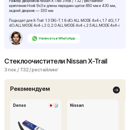
Размер дворников Nissan X-Trail 3 пок. / T32 / рестайлинг:
крепление Hook 9x3 и длины передних щеток 650 мм и 430 мм,
задний дворник — 330 мм
Подходят для X-Trail: 1.3 DIG-T, 1.6 dCi ALL MODE 4x4-i, 1.7 dCi, 1.7
dCi ALL MODE 4x4-i, 2.0, 2.0 ALL MODE 4x4-i, 2.5 ALL MODE 4x4-i
Написать в WhatsApp
Стеклоочистители Nissan X-Trail
3 пок. / T32 / рестайлинг
Рекомендуем
Denso
Nissan
B