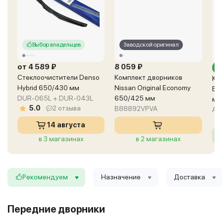
Выбор владельцев
Заводской оригинал
от 4 589 ₽
8 059 ₽
о
Стеклоочистители Denso
Комплект дворников
Ко
Hybrid 650/430 мм
Nissan Original Economy
Bo
DUR-065L + DUR-043L
650/425 мм
мм
5.0
2 отзыва
B88892VPVA
AR
14 августа
в 3 магазинах
в 2 магазинах
Рекомендуем
Назначение
Доставка
Передние дворники