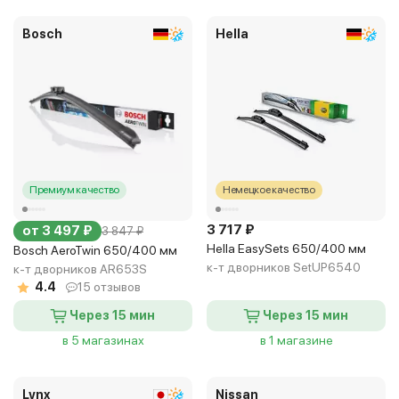
Bosch
Hella
Премиум качество
Немецкое качество
3 717 ₽
от 3 497 ₽
3 847 ₽
Hella EasySets 650/400 мм
Bosch AeroTwin 650/400 мм
к-т дворников SetUP6540
к-т дворников AR653S
4.4
15 отзывов
Через 15 мин
Через 15 мин
в 5 магазинах
в 1 магазине
Lynx
Nissan