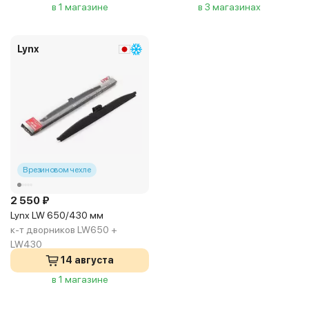
в 1 магазине
в 3 магазинах
Lynx
В резиновом чехле
2 550 ₽
Lynx LW 650/430 мм
к-т дворников LW650 +
LW430
14 августа
в 1 магазине