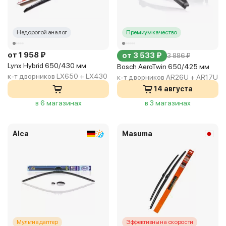
Недорогой аналог
Премиум качество
от 1 958 ₽
от 3 533 ₽
3 886 ₽
Lynx Hybrid 650/430 мм
Bosch AeroTwin 650/425 мм
к-т дворников LX650 + LX430
к-т дворников AR26U + AR17U
14 августа
в 6 магазинах
в 3 магазинах
Alca
Masuma
Мультиадаптер
Эффективны на скорости