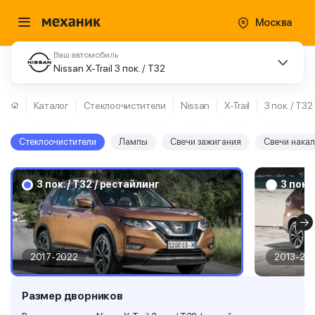
Москва
Ваш автомобиль
Nissan X-Trail 3 пок. / T32
Каталог
Стеклоочистители
Nissan
X-Trail
3 пок. / T32
Стеклоочистители
Лампы
Свечи зажигания
Свечи нака
3 пок. / T32 / рестайлинг
3 пок. 
2017-2022
2013-20
Размер дворников