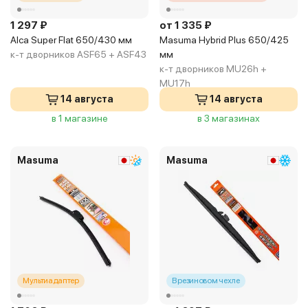
1 297 ₽
от 1 335 ₽
Alca Super Flat 650/430 мм
Masuma Hybrid Plus 650/425
к-т дворников ASF65 + ASF43
мм
к-т дворников MU26h +
MU17h
14 августа
14 августа
в 1 магазине
в 3 магазинах
Masuma
Masuma
Мультиадаптер
В резиновом чехле