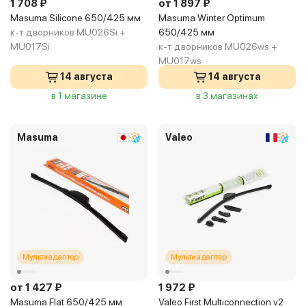
1 708 ₽
от 1 897 ₽
Masuma Silicone 650/425 мм
Masuma Winter Optimum
к-т дворников MU026Si +
650/425 мм
MU017Si
к-т дворников MU026ws +
MU017ws
14 августа
14 августа
в 1 магазине
в 3 магазинах
Masuma
Valeo
Мультиадаптер
Мультиадаптер
от 1 427 ₽
1 972 ₽
Masuma Flat 650/425 мм
Valeo First Multiconnection v2