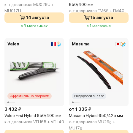
к-т дворников MU026U +
650/400 мм
MU017U
к-т дворников FM65 + FM40
14 августа
15 августа
в 3 магазинах
в 1 магазине
Valeo
Masuma
Эффективны на скорости
Недорогой аналог
3 432 ₽
от 1 335 ₽
Valeo First Hybrid 650/400 мм
Masuma Hybrid 650/425 мм
к-т дворников VFH65 + VFH40
к-т дворников MU26g +
MU17g