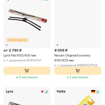
Мультиадаптер
от 2 740 ₽
8 059 ₽
Lynx Flat 650/400 мм
Nissan Original Economy
к-т дворников XF6540H
650/425 мм
к-т дворников B88892VPVA
в 6 магазинах
в 2 магазинах
Lynx
Hella