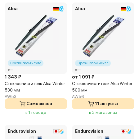
Alca
Alca
В резиновом чехле
В резиновом чехле
1 343 ₽
от 1 091 ₽
Стеклоочиститель Alca Winter
Стеклоочиститель Alca Winter
530 мм
560 мм
AW53
AW56
Самовывоз
11 августа
в 1 городе
в 3 магазинах
Endurovision
Endurovision