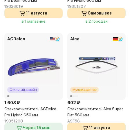
Pro Beam 600 мм
Pro Hybrid 600 мм
19336019
19351207
11 августа
Самовывоз
в 1 магазине
в 2 городах
ACDelco
Alca
Стильный дизайн
Мультиадаптер
1 608 ₽
602 ₽
Стеклоочиститель ACDelco
Стеклоочиститель Alca Super
Pro Hybrid 650 мм
Flat 560 мм
19351208
ASF56
Через 15 мин
11 августа