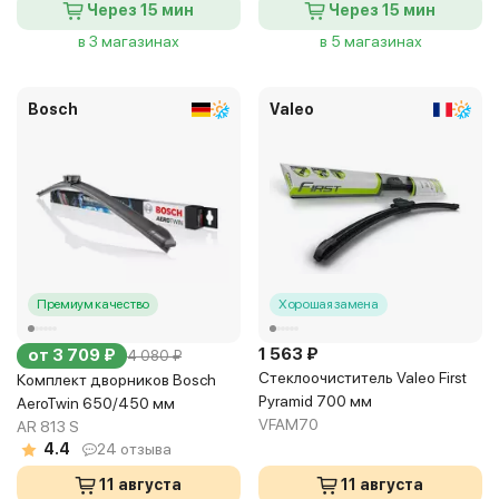
Через 15 мин
Через 15 мин
в 3 магазинах
в 5 магазинах
Bosch
Valeo
Премиум качество
Хорошая замена
1 563 ₽
от 3 709 ₽
4 080 ₽
Стеклоочиститель Valeo First
Комплект дворников Bosch
Pyramid 700 мм
AeroTwin 650/450 мм
VFAM70
AR 813 S
4.4
24 отзыва
11 августа
11 августа