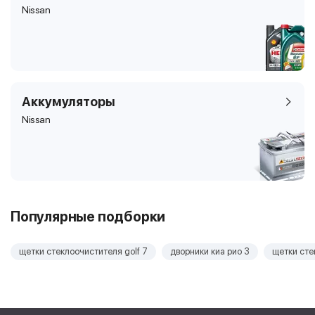
Nissan
Аккумуляторы
Nissan
Популярные подборки
щетки стеклоочистителя golf 7
дворники киа рио 3
щетки сте