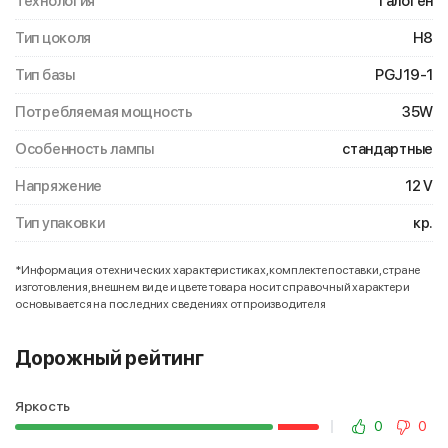
Технология
галоген
Тип цоколя
H8
Тип базы
PGJ19-1
Потребляемая мощность
35W
Особенность лампы
стандартные
Напряжение
12 V
Тип упаковки
кр.
*Информация о технических характеристиках, комплекте поставки, стране
изготовления, внешнем виде и цвете товара носит справочный характер и
основывается на последних сведениях от производителя
Дорожный рейтинг
Яркость
0
0