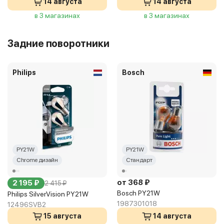
14 августа
14 августа
в 3 магазинах
в 3 магазинах
Задние поворотники
Philips
Bosch
PY21W
PY21W
Chrome дизайн
Стандарт
от 368 ₽
2 195 ₽
2 415 ₽
Bosch PY21W
Philips SilverVision PY21W
1987301018
12496SVB2
15 августа
14 августа