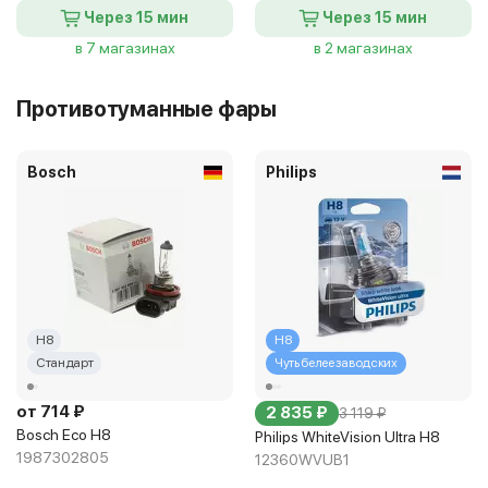
Через 15 мин
Через 15 мин
в 7 магазинах
в 2 магазинах
Противотуманные фары
Bosch
Philips
H8
H8
Стандарт
Чуть белее заводских
от 714 ₽
2 835 ₽
3 119 ₽
Bosch Eco H8
Philips WhiteVision Ultra H8
1987302805
12360WVUB1