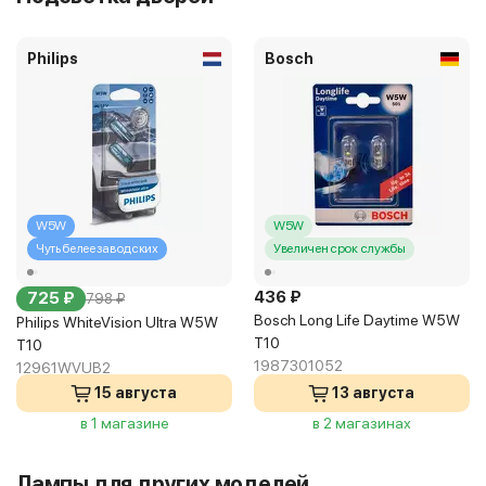
Philips
Bosch
W5W
W5W
Чуть белее заводских
Увеличен срок службы
436 ₽
725 ₽
798 ₽
Bosch Long Life Daytime W5W
Philips WhiteVision Ultra W5W
T10
T10
1987301052
12961WVUB2
15 августа
13 августа
в 1 магазине
в 2 магазинах
Лампы для других моделей