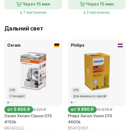
Через 15 мин
Через 15 мин
в 7 магазинах
в 2 магазинах
Дальний свет
Osram
Philips
D1S
D1S
Стандарт
Для замены по одной
от 5 655 ₽
от 9 890 ₽
6 221 ₽
10 879 ₽
Osram Xenarc Classic D1S
Philips Xenon Vision D1S
4150k
4600k
66140CLC
85415VIC1