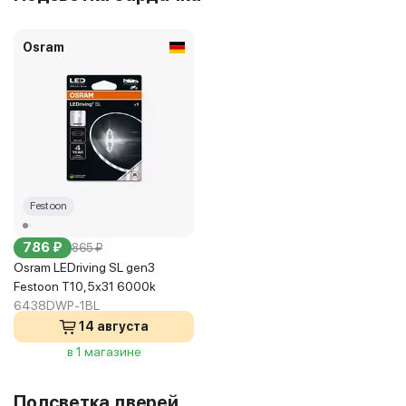
Osram
Festoon
786 ₽
865 ₽
Osram LEDriving SL gen3
Festoon T10,5x31 6000k
6438DWP-1BL
14 августа
в 1 магазине
Подсветка дверей