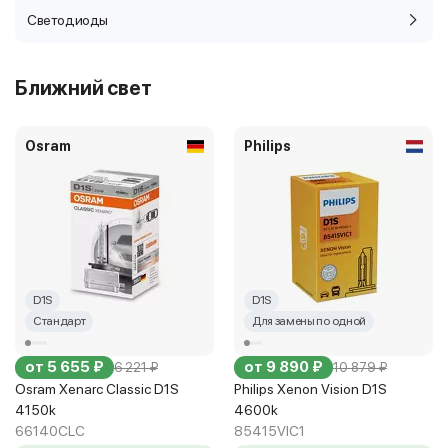
Светодиоды
Ближний свет
Osram
Philips
D1S
D1S
Стандарт
Для замены по одной
от 5 655 ₽
от 9 890 ₽
6 221 ₽
10 879 ₽
Osram Xenarc Classic D1S
Philips Xenon Vision D1S
4150k
4600k
66140CLC
85415VIC1