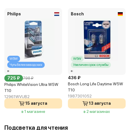
Philips
Bosch
W5W
W5W
Чуть белее заводских
Увеличен срок службы
436 ₽
725 ₽
798 ₽
Bosch Long Life Daytime W5W
Philips WhiteVision Ultra W5W
T10
T10
1987301052
12961WVUB2
15 августа
13 августа
в 1 магазине
в 2 магазинах
Подсветка для чтения