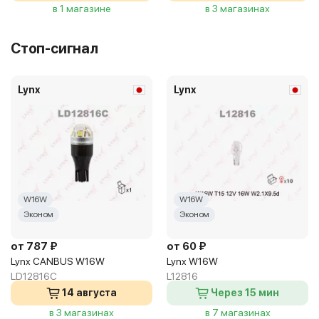
в 1 магазине
в 3 магазинах
Стоп-сигнал
Lynx
Lynx
W16W
W16W
Эконом
Эконом
от 787 ₽
от 60 ₽
Lynx CANBUS W16W
Lynx W16W
LD12816C
L12816
14 августа
Через 15 мин
в 3 магазинах
в 7 магазинах