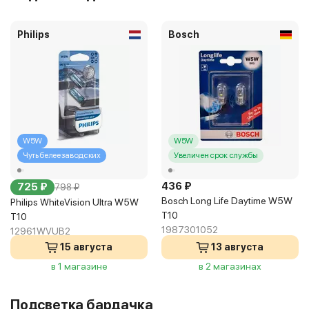
Philips
Bosch
W5W
W5W
Чуть белее заводских
Увеличен срок службы
436 ₽
725 ₽
798 ₽
Bosch Long Life Daytime W5W
Philips WhiteVision Ultra W5W
T10
T10
1987301052
12961WVUB2
15 августа
13 августа
в 1 магазине
в 2 магазинах
Подсветка бардачка