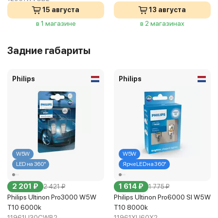
15 августа
13 августа
в 1 магазине
в 2 магазинах
Задние габариты
Philips
Philips
W5W
W5W
LED на 360°
Ярче LED на 360°
2 201 ₽
1 614 ₽
2 421 ₽
1 775 ₽
Philips Ultinon Pro3000 W5W
Philips Ultinon Pro6000 Sl W5W
T10 6000k
T10 8000k
11961U30CWB2
11961XU60X2