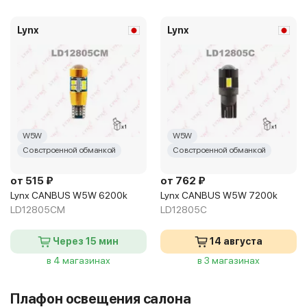
Lynx
Lynx
W5W
W5W
Со встроенной обманкой
Со встроенной обманкой
от 515 ₽
от 762 ₽
Lynx CANBUS W5W 6200k
Lynx CANBUS W5W 7200k
LD12805CM
LD12805C
Через 15 мин
14 августа
в 4 магазинах
в 3 магазинах
Плафон освещения салона