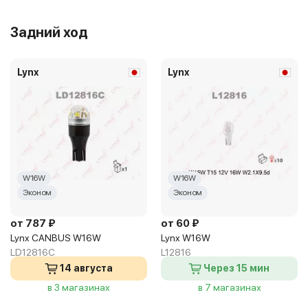
Задний ход
Lynx
Lynx
W16W
W16W
Эконом
Эконом
от 787 ₽
от 60 ₽
Lynx CANBUS W16W
Lynx W16W
LD12816C
L12816
14 августа
Через 15 мин
в 3 магазинах
в 7 магазинах