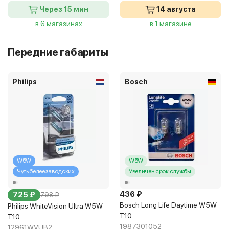
Через 15 мин
14 августа
в 6 магазинах
в 1 магазине
Передние габариты
Philips
Bosch
W5W
W5W
Чуть белее заводских
Увеличен срок службы
436 ₽
725 ₽
798 ₽
Bosch Long Life Daytime W5W
Philips WhiteVision Ultra W5W
T10
T10
1987301052
12961WVUB2