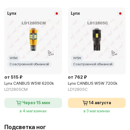
Lynx
Lynx
W5W
W5W
Со встроенной обманкой
Со встроенной обманкой
от 515 ₽
от 762 ₽
Lynx CANBUS W5W 6200k
Lynx CANBUS W5W 7200k
LD12805CM
LD12805C
Через 15 мин
14 августа
в 4 магазинах
в 3 магазинах
Подсветка ног