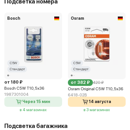
Подсветка номера
Bosch
Osram
C5W
C5W
Стандарт
Стандарт
от 180 ₽
от 382 ₽
420 ₽
Bosch C5W T10,5x36
Osram Original C5W T10,5x36
1987301004
6418-02B
Через 15 мин
14 августа
в 4 магазинах
в 3 магазинах
Подсветка багажника