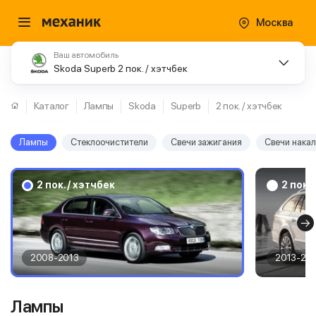
Москва
Ваш автомобиль
Skoda Superb 2 пок. / хэтчбек
Каталог
Лампы
Skoda
Superb
2 пок. / хэтчбек
Лампы
Стеклоочистители
Свечи зажигания
Свечи нака
2 пок. / хэтчбек
2 пок.
2008-2013
2013-201
Лампы