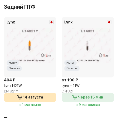
Задний ПТФ
Lynx
Lynx
H21W
H21W
Эконом
Эконом
404 ₽
от 190 ₽
Lynx H21W
Lynx H21W
L14821Y
L14821
14 августа
Через 15 мин
в 1 магазине
в 9 магазинах