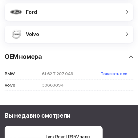
Ford
Volvo
OEM номера
BMW
61 62 7 207 043
Показать все
61 62 7 355 823
Volvo
30663894
Вы недавно смотрели
Lynx Rear LR35V
задний