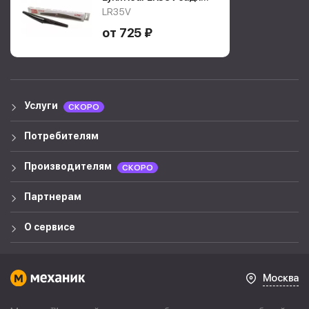
дворник
LR35V
от 725 ₽
Услуги
СКОРО
Потребителям
Производителям
СКОРО
Партнерам
О сервисе
Москва