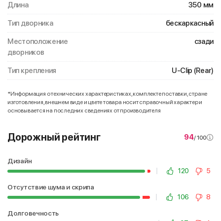
Длина
350 мм
Тип дворника
бескаркасный
Местоположение
сзади
дворников
Тип крепления
U-Clip (Rear)
*Информация о технических характеристиках, комплекте поставки, стране
изготовления, внешнем виде и цвете товара носит справочный характер и
основывается на последних сведениях от производителя
Дорожный рейтинг
94
/ 100
Дизайн
120
5
Отсутствие шума и скрипа
106
8
Долговечность