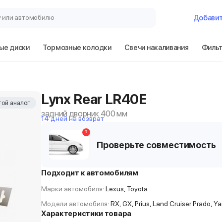
у или автомобилю
Добави
ые диски
Тормозные колодки
Свечи накаливания
Филь
Lynx Rear LR40E
ой аналог
задний дворник 400 мм
14 дней на возврат
?
Проверьте совместимость
Подходит к автомобилям
Марки автомобиля:
Lexus, Toyota
Модели автомобиля:
RX, GX, Prius, Land Cruiser Prado, Ya
Характеристики товара