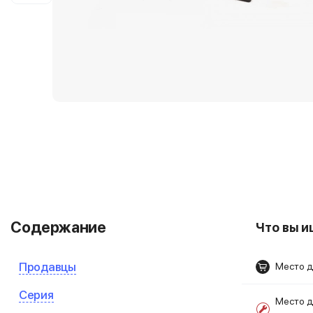
Содержание
Что вы 
Продавцы
Место д
Серия
Место д