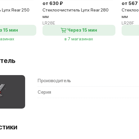
от 630 ₽
от 567
 Lynx Rear 250
Стеклоочиститель Lynx Rear 280
Стеклоо
мм
мм
LR28E
LR28F
з 15 мин
Через 15 мин
газинах
в 7 магазинах
тель
Производитель
Серия
стики