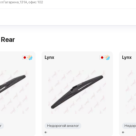
ул Гагарина, 131А, офис 102
Варшавское, 125 стр 2а
1 019 ₽
R40E
задний дворник
ерез 15 мин и позже
 Rear
Lynx
Lynx
 Беломорская, 40 стр 2
1 019 ₽
R40E
задний дворник
ерез 15 мин и позже
г
Недорогой аналог
Недор