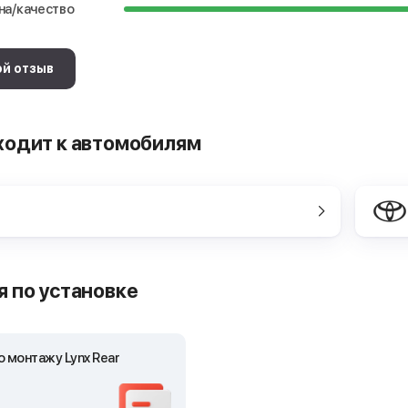
на/качество
ой отзыв
ходит к автомобилям
 по установке
 монтажу Lynx Rear