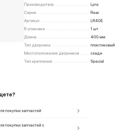
Производитель
Lynx
Серия
Rear
Артикул
LR40E
В упаковке
1 шт.
Длина
400 мм
Тип дворника
пластиковый
Местоположение дворников
сзади
Тип крепления
Special
ищете?
ля покупки запчастей
ля покупки запчастей с