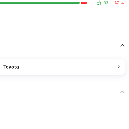
93
4
Toyota