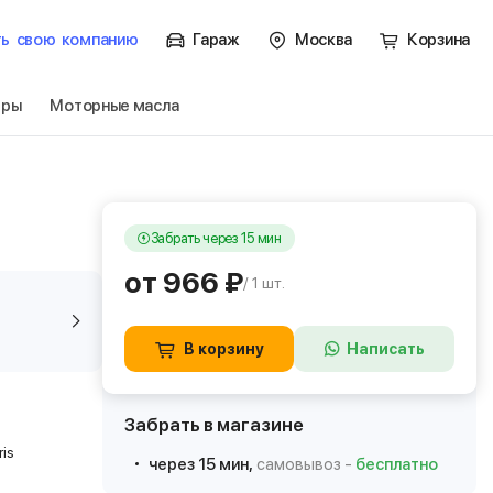
ть
свою
компанию
Гараж
Москва
Корзина
тры
Моторные масла
Забрать через 15 мин
от 966 ₽
/ 1 шт.
В корзину
Написать
Забрать в магазине
ris
через 15 мин,
самовывоз -
бесплатно