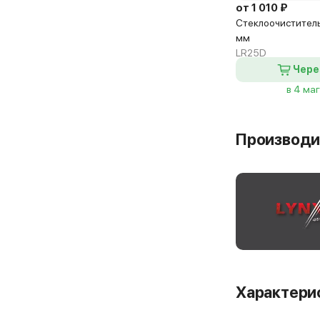
от 1 010 ₽
Стеклоочиститель
мм
LR25D
Чере
в 4 ма
Производи
Характери