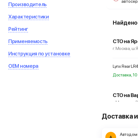
автосе
Производитель
Характеристики
Найден
Рейтинг
Применяемость
СТО на Яр
г. Москва, ш 
Инструкция по установке
OEM номера
Lynx Rear L
Доставка, 10 
СТО на Ва
г. Москва, ш
Доставка и
Lynx Rear L
Автодом
А