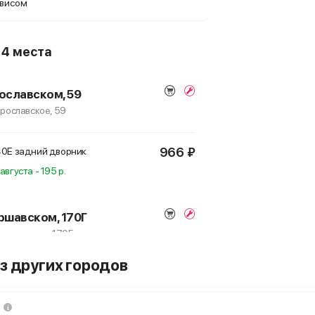
рвисом
о
4 места
ославском, 59
Ярославское, 59
966 ₽
R40E
задний дворник
августа - 195 р.
ршавском, 170Г
 Варшавское, 170Г
з других городов
966 ₽
R40E
задний дворник