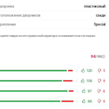
дворника
пластиковый
оположение дворников
сзади
крепления
Special
и цвете товара носит справочный характер и основывается на последних
94
/ 100
120
5
106
8
97
4
94
9