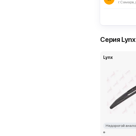
г. Самара, 
ЕвроАвто
г. Москва, ш 
Lynx Rear L
Самовывоз ч
Серия Lynx
ЕвроАвто
Lynx
г. Москва, ул
Lynx Rear L
Самовывоз ч
Недорогой анало