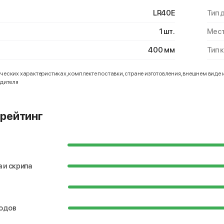
LR40E
Тип 
1 шт.
Мест
400 мм
Тип 
еских характеристиках, комплекте поставки, стране изготовления, внешнем виде 
одителя
рейтинг
 и скрипа
водов