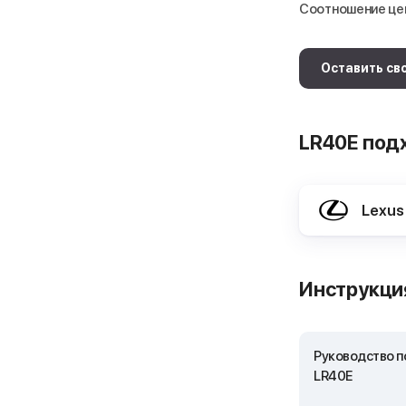
Соотношение це
Оставить св
LR40E под
Lexus
Инструкция
Руководство по
LR40E