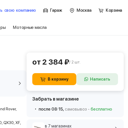
ть
свою
компанию
Гараж
Москва
Корзина
тры
Моторные масла
от 2 384 ₽
/ 2 шт.
В корзину
Написать
Забрать в магазине
and Rover,
после 08:15,
самовывоз -
бесплатно
0, QX30, XF,
в 7 магазинах