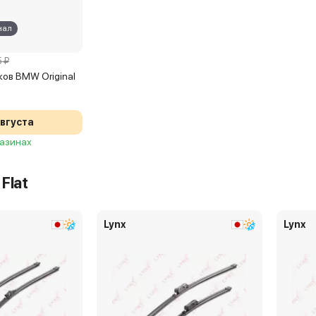
 Беломорская, 40 стр 2
нал
2 478 ₽
рников Lynx Flat
XF6048T
5 ₽
осле 09:15 и позже
ов BMW Original
августа
 1-я Пролетарская, 12
газинах
2 478 ₽
рников Lynx Flat
XF6048T
Flat
осле 09:15 и позже
Lynx
Lynx