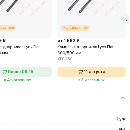
иадаптер
Мультиадаптер
9 ₽
от 1 562 ₽
 дворников Lynx Flat
Комплект дворников Lynx Flat
0 мм
600/500 мм
L
XF6050L
После 09:15
11 августа
в 4 магазинах
в 3 магазинах
Lynx
Flat