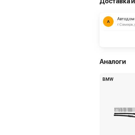
Доставка и
Комплект дво
Автодом
А
г. Самара, 
ЕвроАвто
г. Химки, ш 
Комплект дво
Самовывоз п
Аналоги
ЕвроАвто
BMW
г. Москва, ш 
Комплект дво
Самовывоз п
ЕвроАвто