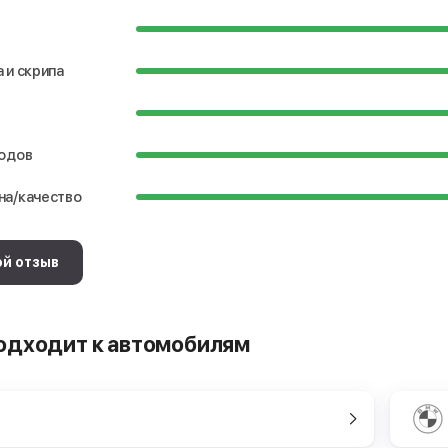
 и скрипа
водов
на/качество
ой отзыв
одходит к автомобилям