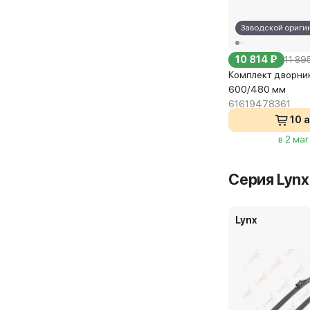
г. Москва, ул
Заводской ориги
Комплект дво
10 814 ₽
11 89
Самовывоз п
Комплект дворник
600/480 мм
61619478361
ЕвроАвто
10 
г. Мытищи, ул
в 2 ма
Комплект дво
Серия Lynx 
Самовывоз п
Lynx