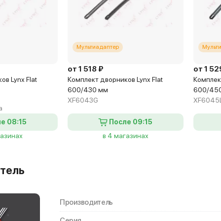
Мультиадаптер
Мульт
от 1 518 ₽
от 1 52
в Lynx Flat
Комплект дворников Lynx Flat
Комплект
600/430 мм
600/45
XF6043G
XF6045
а
е 08:15
После 09:15
газинах
в 4 магазинах
тель
Производитель
Серия