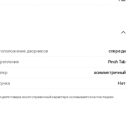
оположение дворников
спереди
крепления
Pinch Tab
лер
асимметричный
унка
Нет
и цвете товара носит справочный характер и основывается на последних