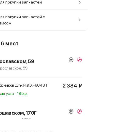
ля покупки запчастей
ля покупки запчастей с
рвисом
о
6 мест
ославском, 59
Ярославское, 59
2 384 ₽
рников Lynx Flat
XF6048T
августа - 195 р.
ршавском, 170Г
 Варшавское, 170Г