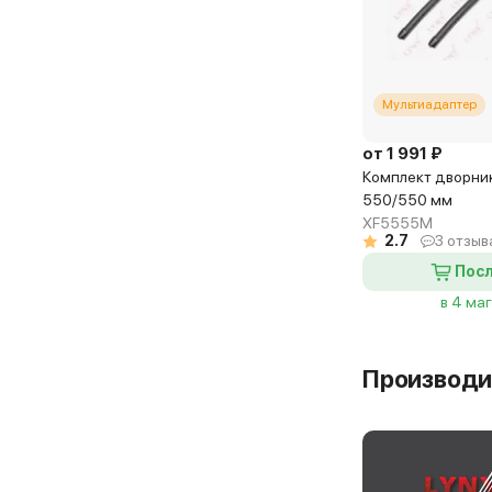
Мультиадаптер
от 1 991 ₽
Комплект дворнико
550/550 мм
XF5555M
2.7
3 отзыв
Посл
в 4 ма
Производи