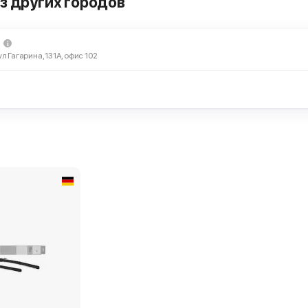
з других городов
2 384 ₽
рников Lynx Flat
XF6048T
ул Гагарина, 131А, офис 102
Ленинградское, 29А стр 2
2 478 ₽
рников Lynx Flat
XF6048T
осле 08:15 и позже
Варшавское, 125 стр 2а
2 478 ₽
рников Lynx Flat
XF6048T
осле 09:15 и позже