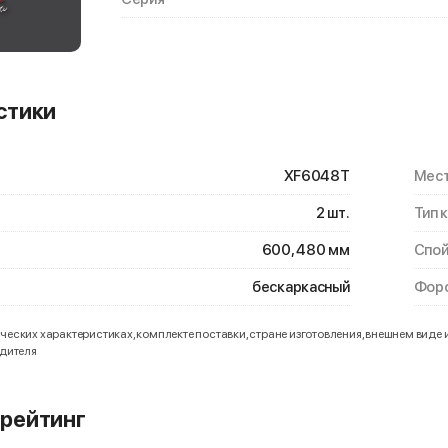
стики
XF6048T
Мест
2 шт.
Тип 
600, 480 мм
Спой
бескаркасный
Форс
еских характеристиках, комплекте поставки, стране изготовления, внешнем виде 
одителя
рейтинг