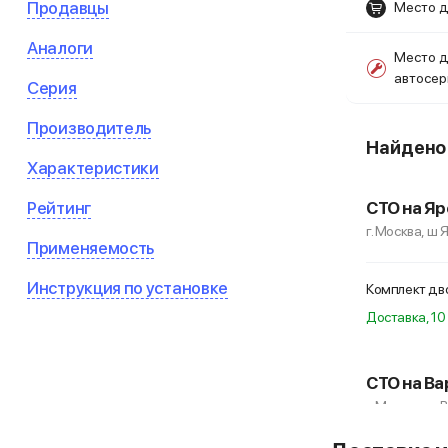
Продавцы
Место д
Аналоги
Место д
автосе
Серия
Производитель
Найден
Характеристики
Рейтинг
СТО на Яр
г. Москва, ш 
Применяемость
Инструкция по установке
Комплект дво
Доставка, 10 
СТО на Ва
г. Москва, ш