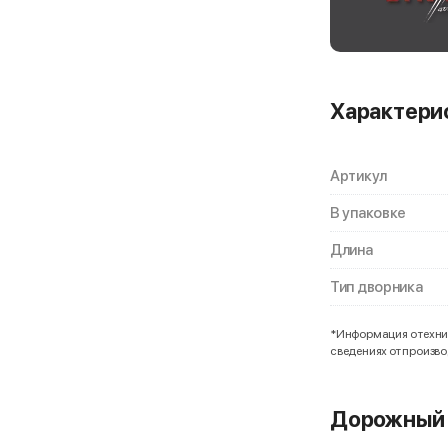
Характери
Артикул
В упаковке
Длина
Тип дворника
*Информация о технич
сведениях от произв
Дорожный 