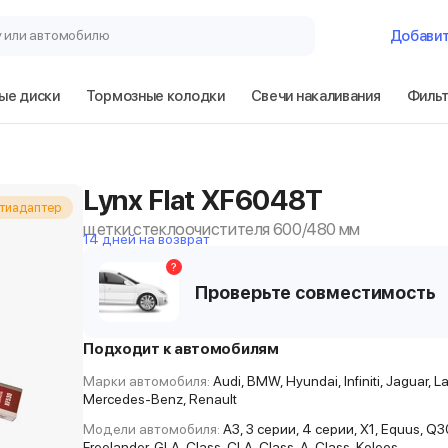
у или автомобилю
Добави
ые диски
Тормозные колодки
Свечи накаливания
Филь
Lynx Flat XF6048T
тиадаптер
щетки стеклоочистителя 600/480 мм
14 дней на возврат
?
Проверьте совместимость
Подходит к автомобилям
Марки автомобиля:
Audi, BMW, Hyundai, Infiniti, Jaguar, L
Mercedes-Benz, Renault
Модели автомобиля:
A3, 3 серии, 4 серии, X1, Equus, Q3
Freelander, GLA-Class, CLA-Class, A-Class, Koleos