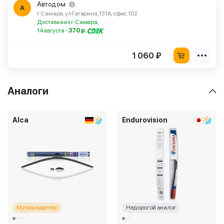
Автодом
А
г. Самара, ул Гагарина, 131А, офис 102
Доставка из г. Самара,
14 августа -
370 р.
1 060 ₽
Аналоги
Alca
Endurovision
Мультиадаптер
Недорогой аналог