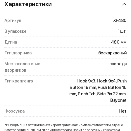
Характеристики
Артикул
XF480
В упаковке
1 шт.
Длина
480 мм
Тип дворника
бескаркасный
Местоположение
спереди
дворников
Тип крепления
Hook 9x3, Hook 9x4, Push
Button 19 mm, Push Button 16
mm, Pinch Tab, Side Pin 22 mm,
Bayonet
Форсунка
Нет
*Информация о технических характеристиках, комплекте поставки, стране
изготовления, внешнем виде и цвете товара носит справочный характер и