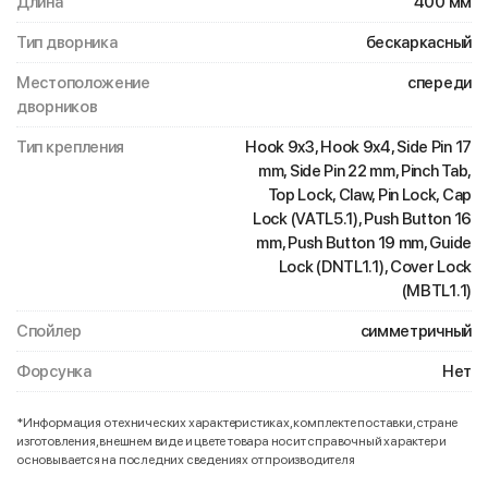
Длина
400 мм
Тип дворника
бескаркасный
Местоположение
спереди
дворников
Тип крепления
Hook 9x3, Hook 9x4, Side Pin 17
mm, Side Pin 22 mm, Pinch Tab,
Top Lock, Claw, Pin Lock, Cap
Lock (VATL5.1), Push Button 16
mm, Push Button 19 mm, Guide
Lock (DNTL1.1), Cover Lock
(MBTL1.1)
Спойлер
симметричный
Форсунка
Нет
*Информация о технических характеристиках, комплекте поставки, стране
изготовления, внешнем виде и цвете товара носит справочный характер и
основывается на последних сведениях от производителя