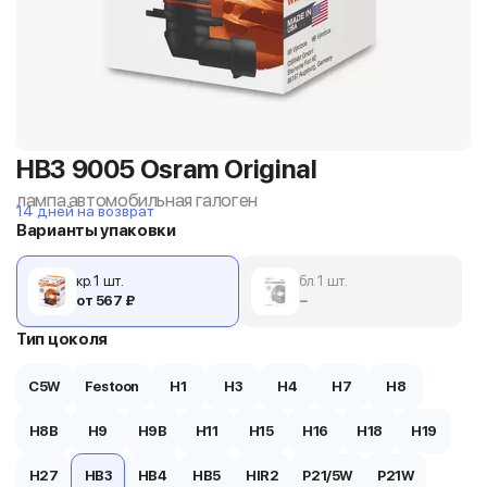
HB3 9005 Osram Original
лампа автомобильная галоген
14 дней на возврат
Варианты упаковки
кр. 1 шт.
бл. 1 шт.
от 567 ₽
−
Тип цоколя
C5W
Festoon
H1
H3
H4
H7
H8
H8B
H9
H9B
H11
H15
H16
H18
H19
H27
HB3
HB4
HB5
HIR2
P21/5W
P21W