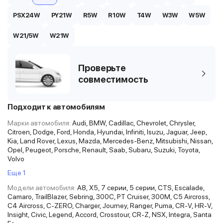
PSX24W
PY21W
R5W
R10W
T4W
W3W
W5W
W21/5W
W21W
Проверьте
совместимость
Подходит к автомобилям
Марки автомобиля:
Audi, BMW, Cadillac, Chevrolet, Chrysler,
Citroen, Dodge, Ford, Honda, Hyundai, Infiniti, Isuzu, Jaguar, Jeep,
Kia, Land Rover, Lexus, Mazda, Mercedes-Benz, Mitsubishi, Nissan,
Opel, Peugeot, Porsche, Renault, Saab, Subaru, Suzuki, Toyota,
Volvo
Еще 1
Модели автомобиля:
A8, X5, 7 серии, 5 серии, CTS, Escalade,
Camaro, TrailBlazer, Sebring, 300C, PT Cruiser, 300M, C5 Aircross,
C4 Aircross, C-ZERO, Charger, Journey, Ranger, Puma, CR-V, HR-V,
Insight, Civic, Legend, Accord, Crosstour, CR-Z, NSX, Integra, Santa