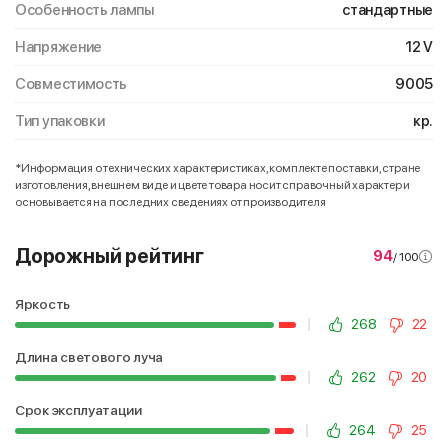
Особенность лампы
стандартные
Напряжение
12 V
Совместимость
9005
Тип упаковки
кр.
*Информация о технических характеристиках, комплекте поставки, стране
изготовления, внешнем виде и цвете товара носит справочный характер и
основывается на последних сведениях от производителя
Дорожный рейтинг
94
/ 100
Яркость
268
22
Длина светового луча
262
20
Срок эксплуатации
264
25