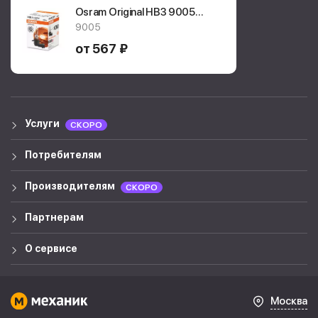
Osram Original HB3 9005
9005
9005
от 567 ₽
Услуги
СКОРО
Потребителям
Производителям
СКОРО
Партнерам
О сервисе
Москва