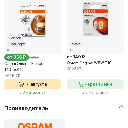
Festoon
Стандарт
W5W
от 140 ₽
от 366 ₽
403 ₽
Osram Original W5W T10
Osram Original Festoon
28252BL
T10,5x41
641102B
14 августа
Через 15 мин
в 3 магазинах
в 5 магазинах
Производитель