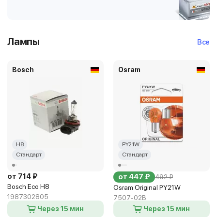
Лампы
Все
Bosch
Osram
H8
PY21W
Стандарт
Стандарт
от 714 ₽
от 447 ₽
492 ₽
Bosch Eco H8
Osram Original PY21W
1987302805
7507-02B
Через 15 мин
Через 15 мин