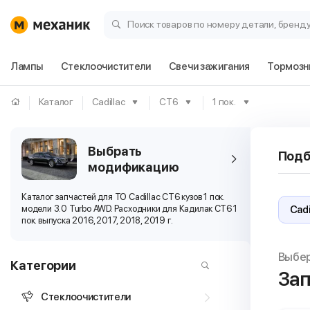
Поиск товаров по номеру детали, бренд
Лампы
Стеклоочистители
Свечи зажигания
Тормозн
Каталог
Cadillac
CT6
1 пок.
Выбрать
Подб
модификацию
Каталог запчастей для ТО Cadillac CT6 кузов 1 пок.
модели 3.0 Turbo AWD. Расходники для Кадилак СТ6 1
пок. выпуска 2016, 2017, 2018, 2019 г.
Выбе
Категории
Зап
Стеклоочистители