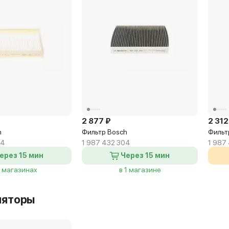
2 877 ₽
2 312
h
Фильтр Bosch
Фильт
04
1 987 432 304
1 987
ерез 15 мин
Через 15 мин
4 магазинах
в 1 магазине
ляторы