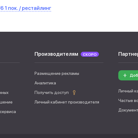
T6 1 пок. / рестайлинг
Производителям
Партне
СКОРО
Размещение рекламы
Доб
Аналитика
Личный к
нных
Получить доступ
Частые в
ашение
Личный кабинет производителя
Документ
 сервиса