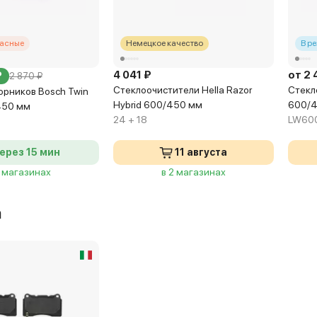
касные
Немецкое качество
В р
4 041 ₽
от 2 
₽
2 870 ₽
Стеклоочистители Hella Razor
Стекл
орников Bosch Twin
Hybrid 600/450 мм
600/
450 мм
24 + 18
LW60
ерез 15 мин
11 августа
3 магазинах
в 2 магазинах
а