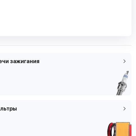
кие характеристики
ель
Cadillac CT6
1 пок.
я
3.0 Turbo AWD
ечи зажигания
2016.01 -
307 кВТ / 418 л.с
ем
2990 см3
бензин
6
льтры
4
мы
седан