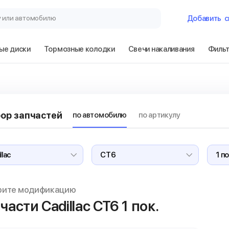
у или автомобилю
Добавить
с
ые диски
Тормозные колодки
Свечи накаливания
Филь
Гараж
Cadillac CT6 1 п
ор запчастей
по автомобилю
по артикулу
Сбросить
рите модификацию
части Cadillac CT6
1 пок.