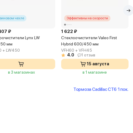
езиновом чехле
Эффективны на скорости
407 ₽
1 622 ₽
оочистители Lynx LW
Стеклоочистители Valeo First
450 мм
Hybrid 600/450 мм
0 + LW450
VFH60 + VFH45
4.0
1 отзыв
15 августа
в 3 магазинах
в 1 магазине
Тормоза Cadillac CT6 1 пок.