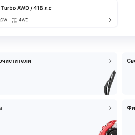
 Turbo AWD / 418 л.с
LGW
4WD
Техничес
Марка и мод
Поколение
Модификаци
очистители
Св
Годы выпуска
Мощность
Рабочий объ
двигателя
Тип топлива
Цилиндры
а
Фи
Клапаны
Тип платфор
Код кузова