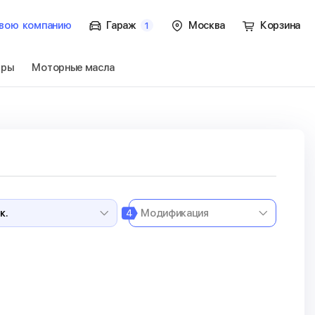
вою
компанию
Гараж
Москва
Корзина
1
тры
Моторные масла
ок.
Перейти
4