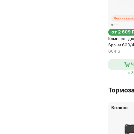
Летние кар
от 2 609 
Комплект дв
Spoiler 600/
604 S
Ч
в 
Тормоз
Brembo