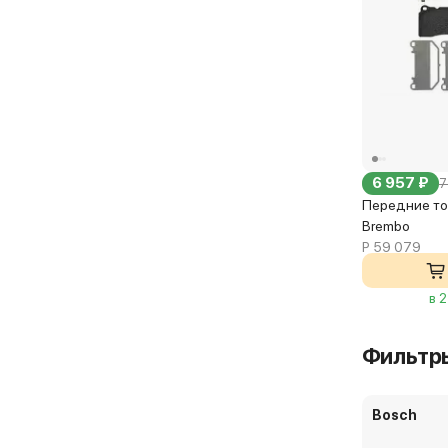
6 957 ₽
7
Передние то
Brembo
P 59 079
в 
Фильтр
Bosch