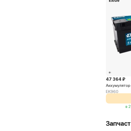
Exide
47 364 ₽
Аккумулятор
EK960
в 
Запчаст