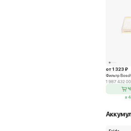
от 1 323 ₽
Фильтр Bosc
1 987 432 0
Ч
в 
Аккуму