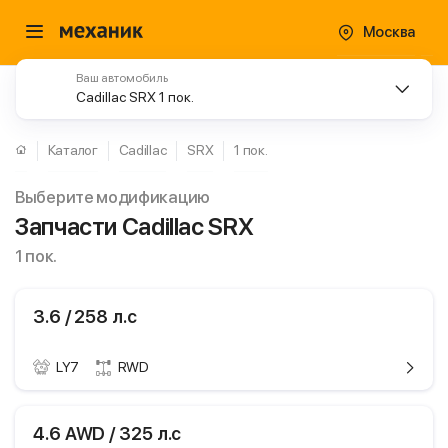
Москва
Ваш автомобиль
Cadillac SRX 1 пок.
Каталог
Cadillac
SRX
1 пок.
Выберите модификацию
Запчасти Cadillac SRX
1 пок.
3.6 / 258 л.с
LY7
RWD
ики
Cadillac SRX
4.6 AWD / 325 л.с