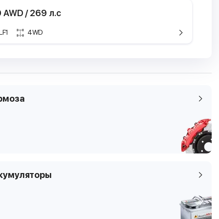
0 AWD / 269 л.с
LF1
4WD
ристики
кие характеристики
ель
ac SRX
Cadillac SRX
2 пок.
я
WD
2.8 AWD
рмоза
1 -
2009.01 -
 / 269 л.с
224 кВТ / 305 л.с
ем
см3
2792 см3
н
бензин
6
кумуляторы
4
мы
SUV