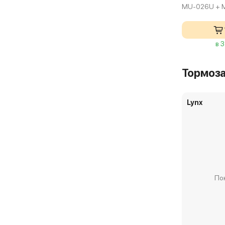
MU-026U + 
в 
Тормоз
Lynx
По