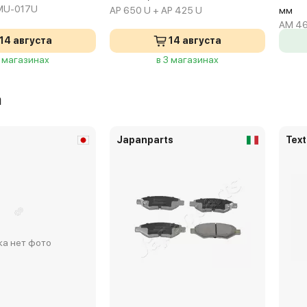
MU-017U
AP 650 U + AP 425 U
мм
AM 46
14 августа
14 августа
3 магазинах
в 3 магазинах
а
Japanparts
Text
ка нет фото