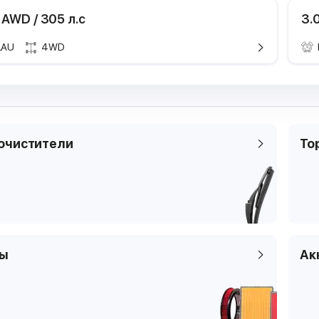
 AWD / 305 л.с
3.
LAU
4WD
Технические характе
Техничес
Марка и модель
Марка и мод
Cadill
Поколение
Поколение
2 пок.
Модификация
Модификаци
3.0 A
очистители
То
Годы выпуска
Годы выпуска
2009.0
Мощность
Мощность
198 кВТ
Рабочий объем
Рабочий объ
2997 
двигателя
двигателя
Тип топлива
Тип топлива
бензи
Цилиндры
Цилиндры
6
ры
Ак
Клапаны
Клапаны
4
Тип платформы
Тип платфор
SUV
Код кузова
Код кузова