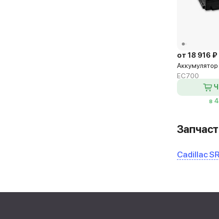
от 18 916 ₽
Аккумулятор 
EC700
Ч
в 
Запчаст
Cadillac S