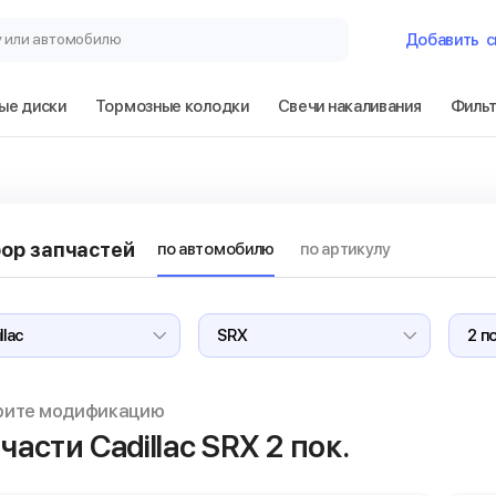
у или автомобилю
Добавить
с
ые диски
Тормозные колодки
Свечи накаливания
Филь
Гараж
Cadillac SRX 2 п
ор запчастей
по автомобилю
по артикулу
Сбросить
рите модификацию
части Cadillac SRX
2 пок.