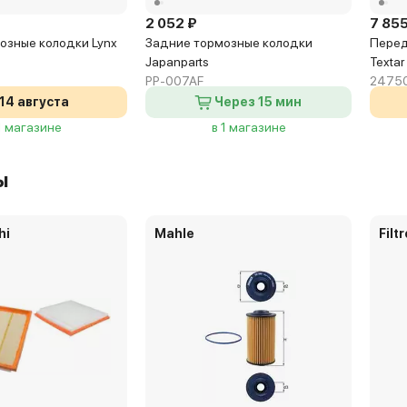
2 052 ₽
7 855
озные колодки Lynx
Задние тормозные колодки
Перед
Japanparts
Textar
PP-007AF
2475
14 августа
Через 15 мин
1 магазине
в 1 магазине
ы
hi
Mahle
Filt