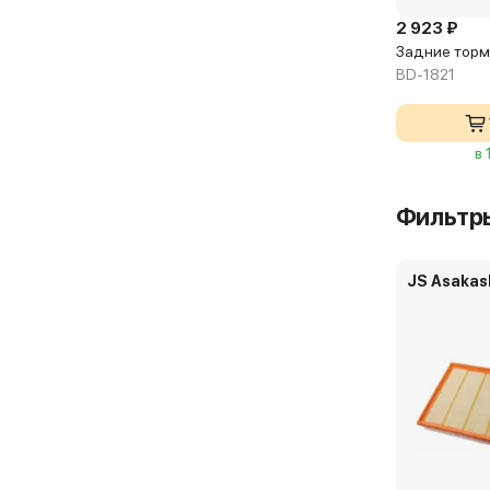
2 923 ₽
Задние торм
BD-1821
в 
Фильтр
JS Asakas