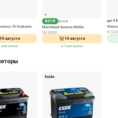
от 1 
821 ₽
903 ₽
ильтр JS Asakashi
Фильтр
Масляный фильтр Mahle
K 122
OX 399D
14 августа
14 августа
1 магазине
в 1 магазине
ляторы
Exide