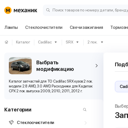
Поиск товаров по номеру детали, бренд
Лампы
Стеклоочистители
Свечи зажигания
Тормозн
Каталог
Cadillac
SRX
2 пок.
Выбрать
Подб
модификацию
Каталог запчастей для ТО Cadillac SRX кузов 2 пок.
модели 2.8 AWD, 3.0 AWD. Расходники для Кадилак
СРХ 2 пок. выпуска 2009, 2010, 2011, 2012 г.
Выбе
Категории
Зап
Стеклоочистители