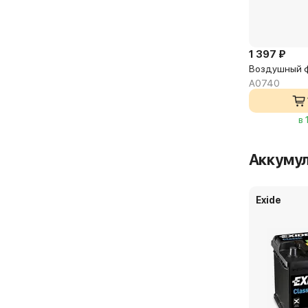
1 397 ₽
Воздушный ф
A0740
в 
Аккуму
Exide