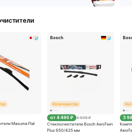
очистители
Bosch
Bos
тер
Мультиадаптер
Мул
от 4 490 ₽
3 98
4 939 ₽
ители Masuma Flat
Стеклоочистители Bosch AeroTwin
Компл
Plus 650/425 мм
AeroT