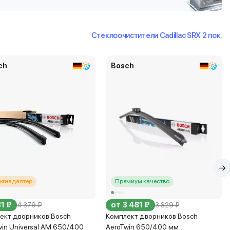
Стеклоочистители Cadillac SRX 2 пок.
ch
Bosch
ьтиадаптер
Премиум качество
1 ₽
от 3 481 ₽
4 379 ₽
3 829 ₽
ект дворников Bosch
Комплект дворников Bosch
win Universal AM 650/400
AeroTwin 650/400 мм