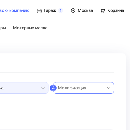
вою
компанию
Гараж
Москва
Корзина
1
тры
Моторные масла
ок.
Перейти
4