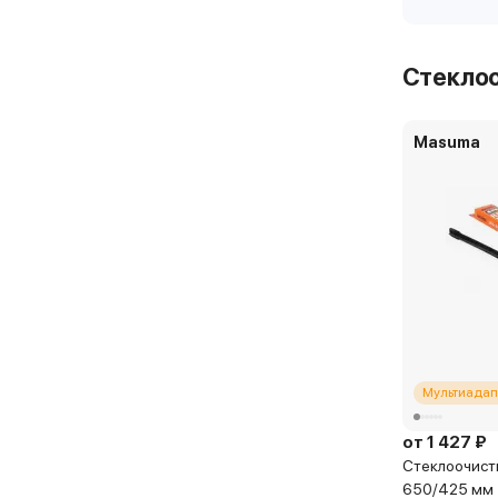
Стекло
Masuma
Мультиадап
от 1 427 ₽
Стеклоочист
650/425 мм