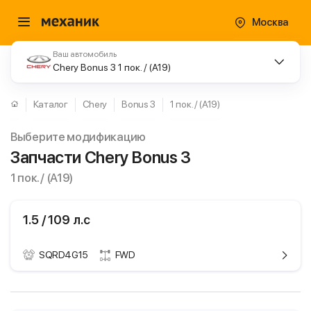
Москва
Ваш автомобиль
Chery Bonus 3 1 пок. / (A19)
Каталог
Chery
Bonus 3
1 пок. / (A19)
Выберите модификацию
Запчасти Chery Bonus 3
1 пок. / (A19)
1.5 / 109 л.с
SQRD4G15
FWD
ики
Chery Bonus 3