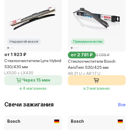
Недорогой аналог
Премиум качество
от 1 923 ₽
от 2 781 ₽
3 059 ₽
Стеклоочистители Lynx Hybrid
Стеклоочистители Bosch
530/430 мм
AeroTwin 530/425 мм
LX530 + LX430
AR 21 U + AR 17 U
Через 15 мин
в 4 магазинах
в 3 магазинах
Свечи зажигания
Все
Bosch
Bosch