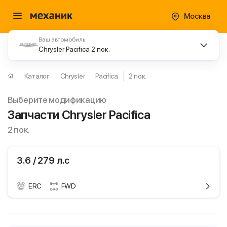
Москва
Ваш автомобиль
Chrysler Pacifica 2 пок.
Каталог
Chrysler
Pacifica
2 пок.
Выберите модификацию
Запчасти Chrysler Pacifica
2 пок.
3.6 / 279 л.с
ERC
FWD
ики
Chrysler Pacifica