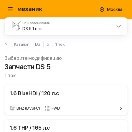
Москва
Ваш автомобиль
DS 5 1 пок.
Каталог
DS
5
1 пок.
Выберите модификацию
Запчасти DS 5
1 пок.
1.6 BlueHDi / 120 л.с
BHZ (DV6FC)
FWD
ики
DS 5
1.6 THP / 165 л.с