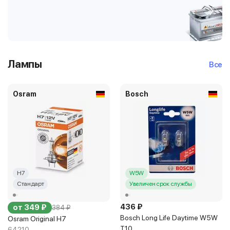
Лампы
Все
Osram
Bosch
H7
W5W
Стандарт
Увеличен срок службы
436 ₽
от 349 ₽
384 ₽
Bosch Long Life Daytime W5W
Osram Original H7
T10
64210