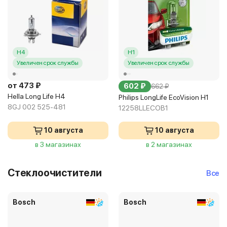
H4
H1
Увеличен срок службы
Увеличен срок службы
от 473 ₽
602 ₽
662 ₽
Hella Long Life H4
Philips LongLife EcoVision H1
8GJ 002 525-481
12258LLECOB1
10 августа
10 августа
в 3 магазинах
в 2 магазинах
Стеклоочистители
Все
Bosch
Bosch