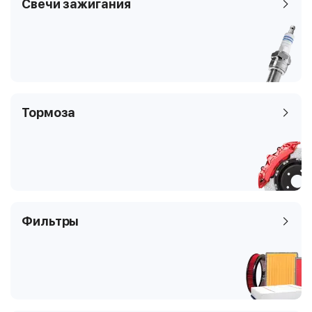
Свечи зажигания
199AXB1A,
199AXL1A,
199BXB1A, 199_
Тормоза
Фильтры