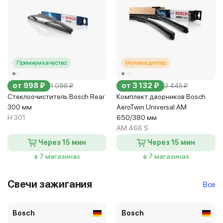
Премиум качество
Мультиадаптер
от 998 ₽
от 3 132 ₽
1 098 ₽
3 445 ₽
Стеклоочиститель Bosch Rear
Комплект дворников Bosch
300 мм
AeroTwin Universal AM
H 301
650/380 мм
AM 466 S
Через 15 мин
Через 15 мин
в 7 магазинах
в 7 магазинах
Свечи зажигания
Все
Bosch
Bosch