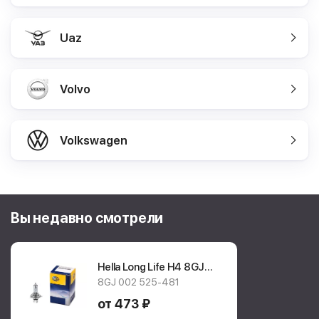
Uaz
Volvo
Volkswagen
Вы недавно смотрели
Hella Long Life H4
8GJ
002 525-481
8GJ 002 525-481
от 473 ₽