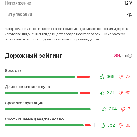
Напряжение
12 V
Тип упаковки
кр.
*Информация о технических характеристиках, комплекте поставки, стране
изготовления, внешнем виде и цвете товара носит справочный характер и
основывается на последних сведениях от производителя
Дорожный рейтинг
89
/ 100
Яркость
368
77
Длина светового луча
372
60
Срок эксплуатации
364
7
Соотношение цена/качество
352
30