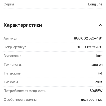
Серия
Long Life
Характеристики
Артикул
8GJ 002 525-481
Сокр. артикул
8GJ002525481
В упаковке
1 шт.
Технология
галоген
Тип цоколя
H4
Тип базы
P43t
Потребляемая мощность
60/55W
Особенность лампы
долговечные