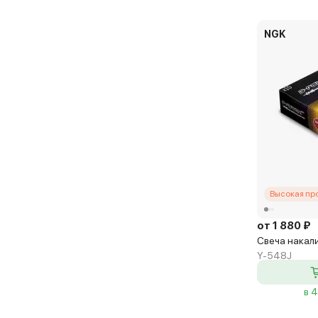
NGK
Высокая пр
от 1 880 ₽
Свеча накал
Y-548J
в 