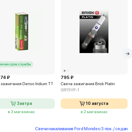
личен срок службы
774 ₽
795 ₽
 зажигания Denso Iridium TT
Свеча зажигания Brisk Platin
GR15YP-1
Завтра
10 августа
в 3 магазинах
в 2 магазинах
Свечи накаливания Ford Mondeo 3 пок. / седан