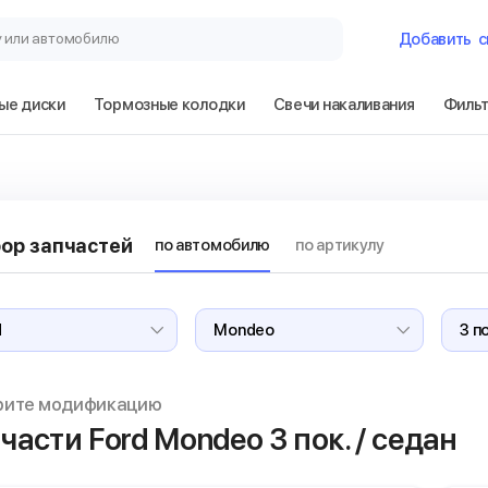
у или автомобилю
Добавить
с
ые диски
Тормозные колодки
Свечи накаливания
Филь
Гараж
Ford Mondeo 3 п
ор запчастей
по автомобилю
по артикулу
Сбросить
рите модификацию
части Ford Mondeo
3 пок. / седан