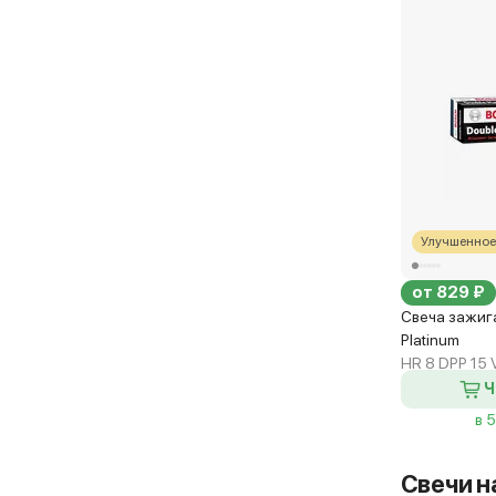
Улучшенное
от 829 ₽
Свеча зажиг
Platinum
HR 8 DPP 15 
Ч
в 
Свечи н