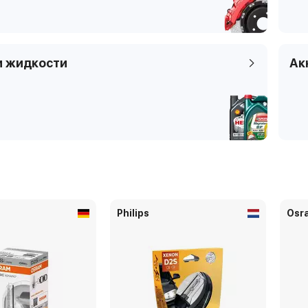
и жидкости
Ак
Philips
Osr