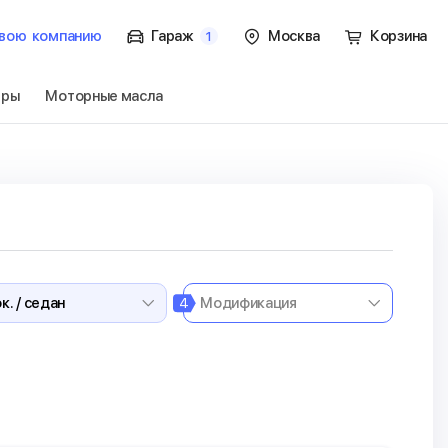
вою
компанию
Гараж
Москва
Корзина
1
тры
Моторные масла
ок. / седан
Перейти
4