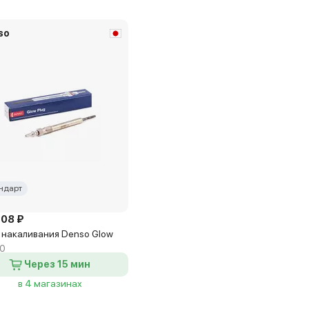
so
ндарт
108 ₽
 накаливания Denso Glow
0
Через 15 мин
в 4 магазинах