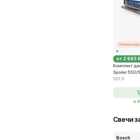
Летние кар
от 2 683 
Комплект дв
Spoiler 550/
551 S
в 
Свечи з
Bosch