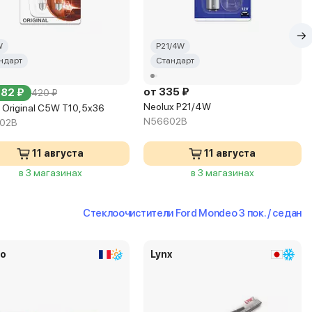
W
P21/4W
ндарт
Стандарт
от 335 ₽
382 ₽
420 ₽
Neolux P21/4W
 Original C5W T10,5x36
N56602B
-02B
11 августа
11 августа
в 3 магазинах
в 3 магазинах
Стеклоочистители Ford Mondeo 3 пок. / седан
eo
Lynx