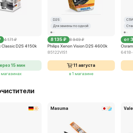
D2S
C5
Для замены по одной
Ста
₽
8 135 ₽
от 
4 171 ₽
8 949 ₽
 Classic D2S 4150k
Philips Xenon Vision D2S 4600k
Osram
85122VIS1
6418
ерез 15 мин
11 августа
8 магазинах
в 1 магазине
очистители
Masuma
Val