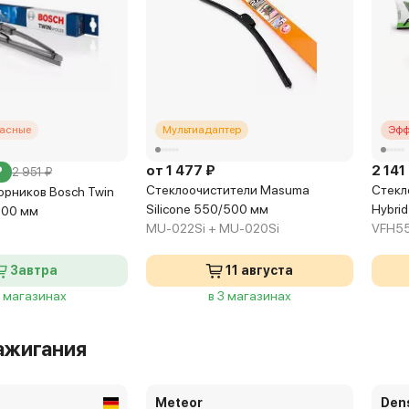
касные
Мультиадаптер
Эфф
от 1 477 ₽
2 141
₽
2 951 ₽
Стеклоочистители Masuma
Стекло
орников Bosch Twin
Silicone 550/500 мм
Hybri
500 мм
MU-022Si + MU-020Si
VFH55
Завтра
11 августа
4 магазинах
в 3 магазинах
ажигания
Meteor
Den