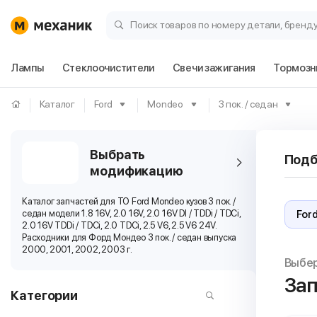
Поиск товаров по номеру детали, бренд
Лампы
Стеклоочистители
Свечи зажигания
Тормозн
Каталог
Ford
Mondeo
3 пок. / седан
Выбрать
Подб
модификацию
Каталог запчастей для ТО Ford Mondeo кузов 3 пок. /
седан модели 1.8 16V, 2.0 16V, 2.0 16V DI / TDDi / TDCi,
2.0 16V TDDi / TDCi, 2.0 TDCi, 2.5 V6, 2.5 V6 24V.
Расходники для Форд Мондео 3 пок. / седан выпуска
2000, 2001, 2002, 2003 г.
Выбе
Зап
Категории