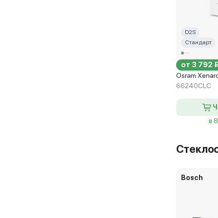
D2S
Стандарт
от 3 792 
Osram Xenarc
66240CLC
Ч
в 
Стекло
Bosch