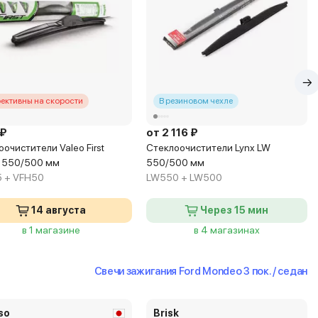
ективны на скорости
В резиновом чехле
 ₽
от 2 116 ₽
очистители Valeo First
Стеклоочистители Lynx LW
d 550/500 мм
550/500 мм
 + VFH50
LW550 + LW500
14 августа
Через 15 мин
в 1 магазине
в 4 магазинах
Свечи зажигания Ford Mondeo 3 пок. / седан
so
Brisk