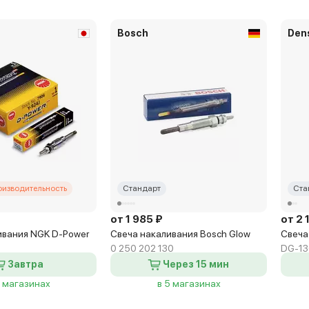
Bosch
Den
оизводительность
Стандарт
Ста
от 1 985 ₽
от 2 
ивания NGK D-Power
Свеча накаливания Bosch Glow
Свеча
0 250 202 130
DG-13
Завтра
Через 15 мин
4 магазинах
в 5 магазинах