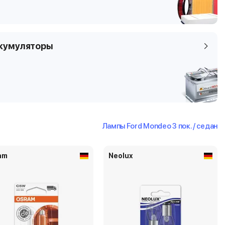
кумуляторы
Лампы Ford Mondeo 3 пок. / седан
am
Neolux