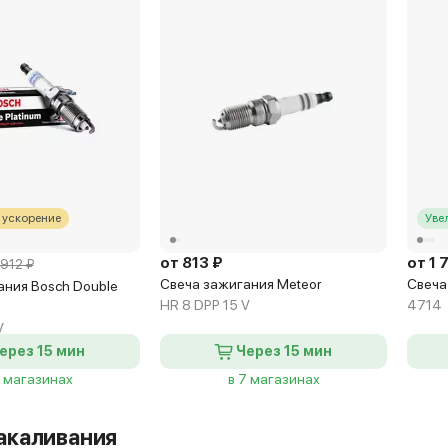
 ускорение
Уве
от 813 ₽
от 1 
912 ₽
Свеча зажигания Meteor
Свеча
ания Bosch Double
HR 8 DPP 15 V
4714
V
ерез 15 мин
Через 15 мин
5 магазинах
в 7 магазинах
акаливания