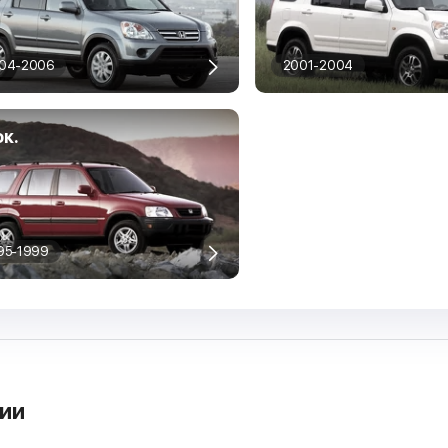
04-2006
2001-2004
ок.
95-1999
рии