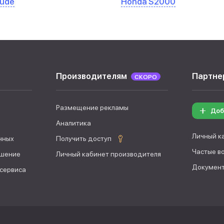
lude
Honda S2000
Производителям
Партне
СКОРО
Размещение рекламы
Доб
Аналитика
Личный к
нных
Получить доступ
Частые в
ашение
Личный кабинет производителя
Документ
 сервиса