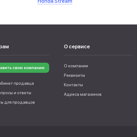
Honda Stream
рам
О сервисе
О компании
авить свою компанию
Реквизиты
абинет продавца
Контакты
опросы и ответы
Адреса магазинов
ы для продавцов