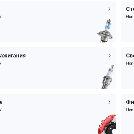
Ст
V
Hon
зажигания
Св
V
Hon
а
Фи
V
Hon