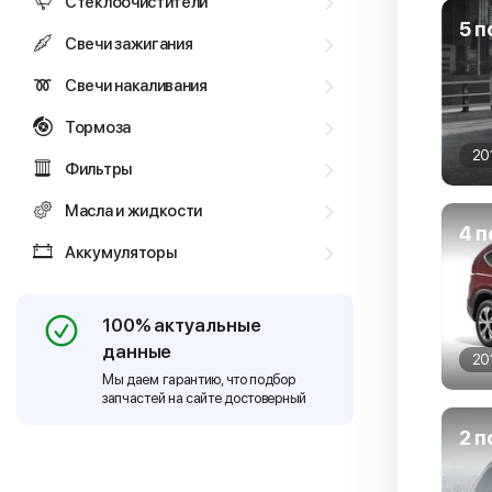
Стеклоочистители
5 п
Свечи зажигания
Свечи накаливания
Тормоза
20
Фильтры
Масла и жидкости
4 п
Аккумуляторы
100% актуальные
данные
20
Мы даем гарантию, что подбор
запчастей на сайте достоверный
2 п