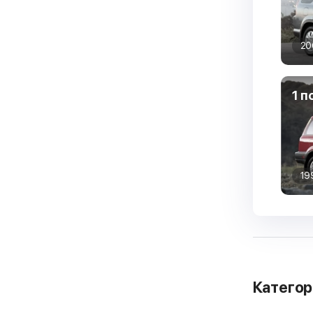
20
1 п
19
Катего