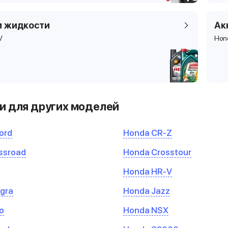
и жидкости
Ак
V
Hon
и для других моделей
ord
Honda CR-Z
ssroad
Honda Crosstour
Honda HR-V
gra
Honda Jazz
o
Honda NSX