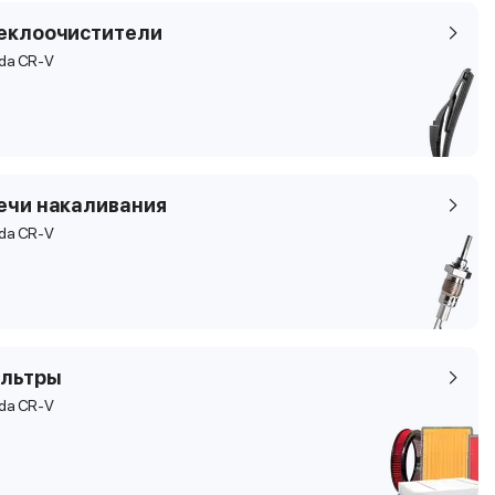
еклоочистители
da CR-V
ечи накаливания
da CR-V
льтры
da CR-V