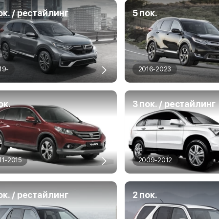
ок. / рестайлинг
5 пок.
19-
2016-2023
ок.
3 пок. / рестайлинг
11-2015
2009-2012
ок. / рестайлинг
2 пок.