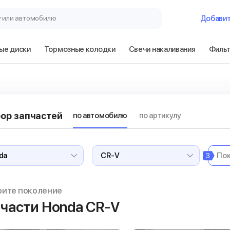
у или автомобилю
Добави
ые диски
Тормозные колодки
Свечи накаливания
Филь
ор запчастей
по автомобилю
по артикулу
3
рите поколение
части Honda CR-V