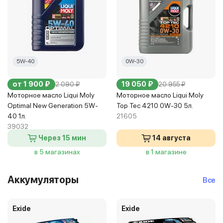
5W-40
0W-30
от 1 900 ₽
19 050 ₽
2 090 ₽
20 955 ₽
Моторное масло Liqui Moly
Моторное масло Liqui Moly
Optimal New Generation 5W-
Top Tec 4210 0W-30 5л.
40 1л.
21605
39032
Через 15 мин
14 августа
в 5 магазинах
в 1 магазине
Аккумуляторы
Все
Exide
Exide