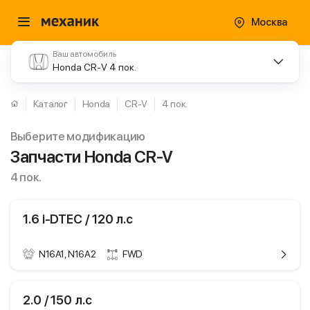
Москва
Ваш автомобиль
Honda CR-V 4 пок.
Каталог
Honda
CR-V
4 пок.
Выберите модификацию
Запчасти Honda CR-V
4 пок.
1.6 i-DTEC / 120 л.с
N16A1, N16A2
FWD
ики
Honda CR-V
2.0 / 150 л.с