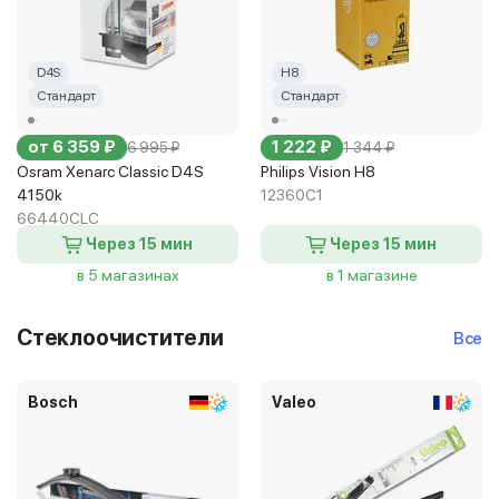
D4S
H8
Стандарт
Стандарт
от 6 359 ₽
1 222 ₽
6 995 ₽
1 344 ₽
Osram Xenarc Classic D4S
Philips Vision H8
4150k
12360C1
66440CLC
Через 15 мин
Через 15 мин
в 5 магазинах
в 1 магазине
Стеклоочистители
Все
Bosch
Valeo