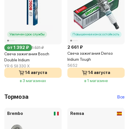
Увеличен срок службы
Повышенная износостойкость
2 661 ₽
от 1 392 ₽
1 531 ₽
Свеча зажигания Denso
Свеча зажигания Bosch
Iridium Tough
Double Iridium
5652
YR 6 SII 330 X
14 августа
14 августа
в 3 магазинах
в 1 магазине
Тормоза
Все
Brembo
Remsa