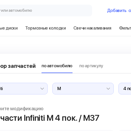
у или автомобилю
Добавить
с
ые диски
Тормозные колодки
Свечи накаливания
Филь
Гараж
Infiniti M 4 пок. 
ор запчастей
по автомобилю
по артикулу
Сбросить
рите модификацию
части Infiniti M
4 пок. / M37