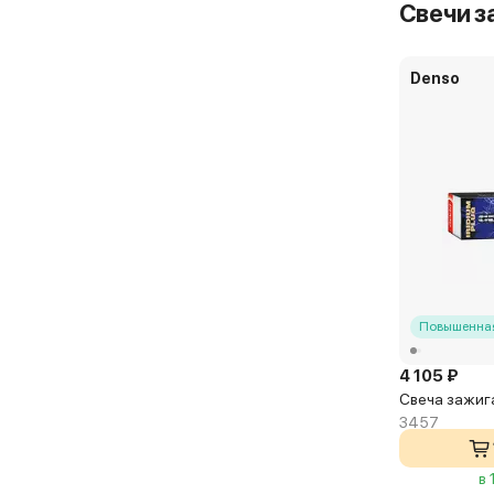
Свечи з
Denso
Повышенная
4 105 ₽
Свеча зажига
3457
в 