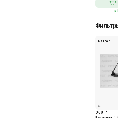
Ч
в 
Фильтр
Patron
830 ₽
Воздушный ф