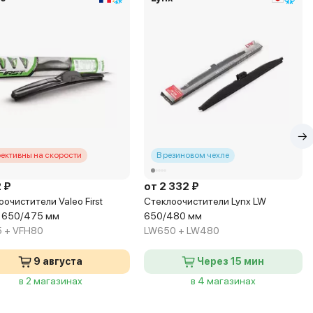
ективны на скорости
В резиновом чехле
 ₽
от 2 332 ₽
очистители Valeo First
Стеклоочистители Lynx LW
d 650/475 мм
650/480 мм
 + VFH80
LW650 + LW480
9 августа
Через 15 мин
в 2 магазинах
в 4 магазинах