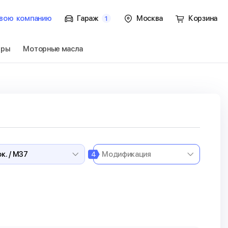
вою
компанию
Гараж
Москва
Корзина
1
тры
Моторные масла
/ M37
Перейти
4