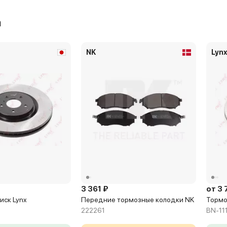
а
NK
Lyn
3 361 ₽
от 3 
иск Lynx
Передние тормозные колодки NK
Тормо
222261
BN-11