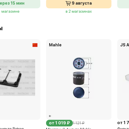
ерез 15 мин
9 августа
1 магазине
в 2 магазинах
ы
Mahle
JS 
от 1 
от 1 019 ₽
1 121 ₽
ильтр Patron
Фильт