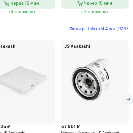
Через 15 мин
Через 15 мин
в 4 магазинах
в 3 магазинах
Фильтры Infiniti M 4 пок. / M37
Asakashi
JS Asakashi
725 ₽
от 901 ₽
р JS Asakashi
Масляный фильтр JS Asakashi