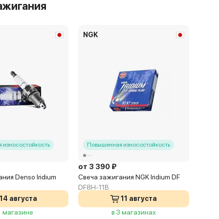
ажигания
NGK
 износостойкость
Повышенная износостойкость
от 3 390 ₽
ния Denso Iridium
Свеча зажигания NGK Iridium DF
DF8H-11B
14 августа
11 августа
1 магазине
в 3 магазинах