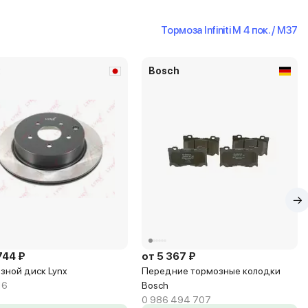
Тормоза Infiniti M 4 пок. / M37
x
Bosch
744 ₽
от 5 367 ₽
зной диск Lynx
Передние тормозные колодки
16
Bosch
0 986 494 707