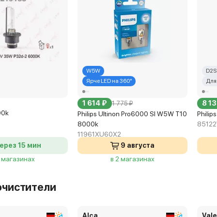
W5W
D2S
Ярче LED на 360°
Для
1 614 ₽
8 13
1 775 ₽
00k
Philips Ultinon Pro6000 Sl W5W T10
Philip
8000k
85122
11961XU60X2
ерез 15 мин
9 августа
3 магазинах
в 2 магазинах
очистители
Alca
Val