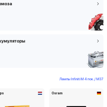
рмоза
кумуляторы
Лампы Infiniti M 4 пок. / M37
ips
Osram