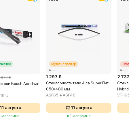
чество
Мультиадаптер
Эфф
1 297 ₽
2 732
 877 ₽
Стеклоочистители Alca Super Flat
Стекло
тели Bosch AeroTwin
650/480 мм
Hybri
ASF65 + ASF48
VFH65
 19 U
11 августа
11 августа
1 магазине
в 1 магазине