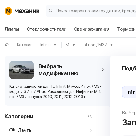
Поиск товаров по номеру детали, бренд
Лампы
Стеклоочистители
Свечи зажигания
Тормозн
Каталог
Infiniti
M
4 пок. / M37
Выбрать
Подб
модификацию
Каталог запчастей для ТО Infiniti M кузов 4 пок. / M37
модели 3.7, 3.7 Allrad. Расходники для Инфинити М 4
пок. / M37 выпуска 2010, 2011, 2012, 2013 г.
Выбе
Категории
Зап
Лампы