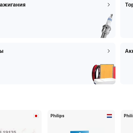
Цилиндры
6
зажигания
То
Клапаны
4
Тип платформы
седан
Код кузова
ры
Ак
Philips
Phil