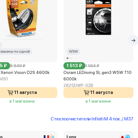
 замены по одной
W5W
5 ₽
1 513 ₽
8 949 ₽
1 664 ₽
s Xenon Vision D2S 4600k
Osram LEDriving SL gen3 W5W T10
VIS1
6000k
2825DWP-02B
11 августа
11 августа
в 1 магазине
в 1 магазине
Стеклоочистители Infiniti M 4 пок. / M37
eo
Lynx