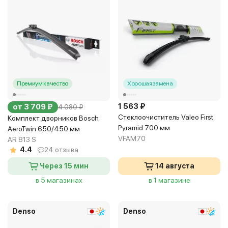
Премиум качество
Хорошая замена
1 563 ₽
от 3 709 ₽
4 080 ₽
Стеклоочиститель Valeo First
Комплект дворников Bosch
Pyramid 700 мм
AeroTwin 650/450 мм
VFAM70
AR 813 S
4.4
24 отзыва
Через 15 мин
14 августа
в 5 магазинах
в 1 магазине
Denso
Denso