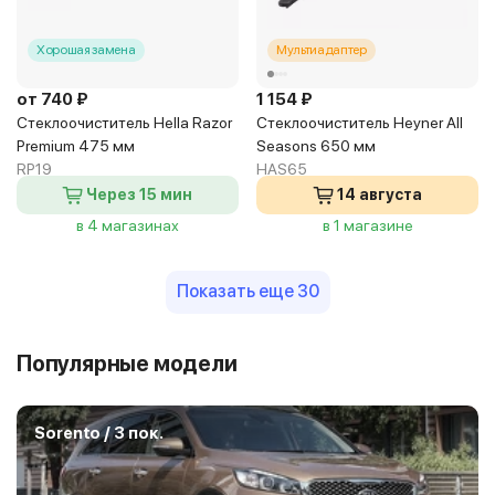
Хорошая замена
Мультиадаптер
от 740 ₽
1 154 ₽
Стеклоочиститель Hella Razor
Стеклоочиститель Heyner All
Premium 475 мм
Seasons 650 мм
RP19
HAS65
Через 15 мин
14 августа
в 4 магазинах
в 1 магазине
Показать еще 30
Популярные модели
Sorento / 3 пок.