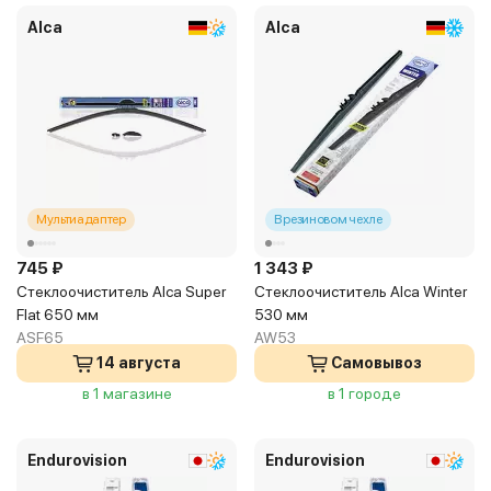
Alca
Alca
Мультиадаптер
В резиновом чехле
745 ₽
1 343 ₽
Стеклоочиститель Alca Super
Стеклоочиститель Alca Winter
Flat 650 мм
530 мм
ASF65
AW53
14 августа
Самовывоз
в 1 магазине
в 1 городе
Endurovision
Endurovision