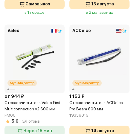
Самовывоз
13 августа
в 1 городе
в 2 магазинах
Valeo
ACDelco
Мультиадаптер
Мультиадаптер
от 944 ₽
1 153 ₽
Стеклоочиститель Valeo First
Стеклоочиститель ACDelco
Multiconnection v2 600 мм
Pro Beam 600 мм
FM60
19336019
5.0
1 отзыв
Через 15 мин
14 августа