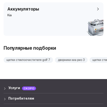
Аккумуляторы
Kia
Популярные подборки
щетки стеклоочистителя golf 7
дворники киа рио 3
щетки сте
Услуги
СКОРО
Потребителям