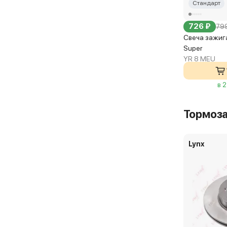
Стандарт
726 ₽
799
Свеча зажига
Super
YR 8 MEU
в 
Тормоз
Lynx