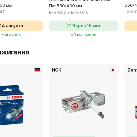
400 мм
550/
Flat 550/400 мм
H40
LX550
EFR-055 + EFR-040
14 августа
Через 15 мин
1 магазине
в 1 магазине
ажигания
NGK
Den