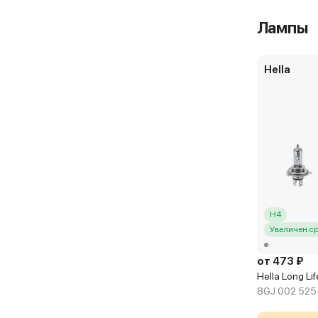
Лампы
Hella
H4
Увеличен с
от 473 ₽
Hella Long Li
8GJ 002 525