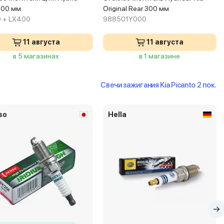
400 мм
Original Rear 300 мм
 + LX400
988501Y000
11 августа
11 августа
в 5 магазинах
в 1 магазине
Свечи зажигания Kia Picanto 2 пок.
so
Hella