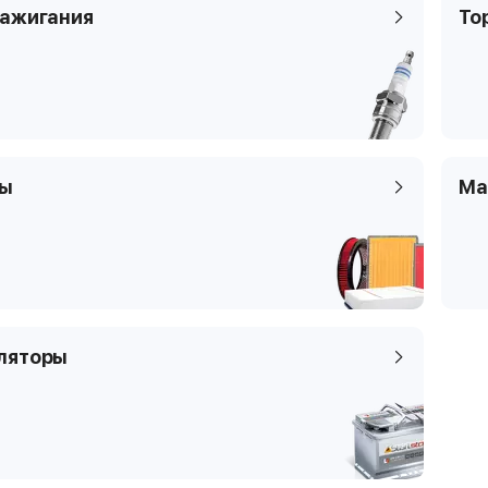
Цилиндры
4
Код кузова
Код кузова
TA
зажигания
То
Клапаны
4
Тип платформы
Наклонная задняя
часть
Код кузова
TA
ры
Ма
ляторы