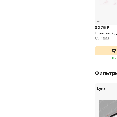
3 275 ₽
Тормозной д
BN-1553
в 
Фильтр
Lynx