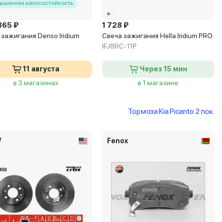
ышенная износостойкость
365 ₽
1 728 ₽
 зажигания Denso Iridium
Свеча зажигания Hella Iridium PRO
IFJ8RC-11P
11 августа
Через 15 мин
в 3 магазинах
в 1 магазине
Тормоза Kia Picanto 2 пок.
W
Fenox