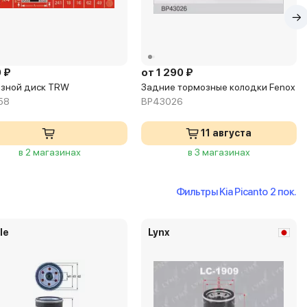
 ₽
от 1 290 ₽
зной диск TRW
Задние тормозные колодки Fenox
58
BP43026
11 августа
в 2 магазинах
в 3 магазинах
Фильтры Kia Picanto 2 пок.
le
Lynx