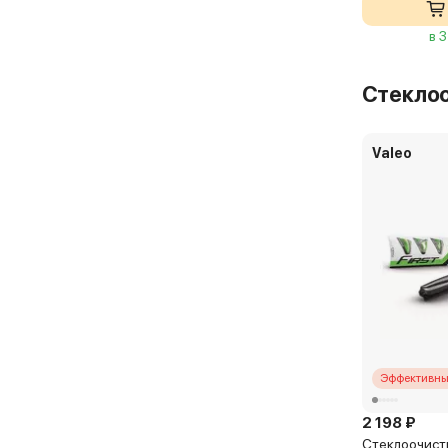
в 
Стекло
Valeo
Эффективны
2 198 ₽
Стеклоочисти