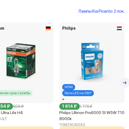
Лампы Kia Picanto 2 пок.
am
Philips
W5W
личен срок службы
Ярче LED на 360°
554 ₽
1 614 ₽
609 ₽
1 775 ₽
Ultra Life H4
Philips Ultinon Pro6000 Sl W5W T10
3ULT
8000k
11961XU60X2