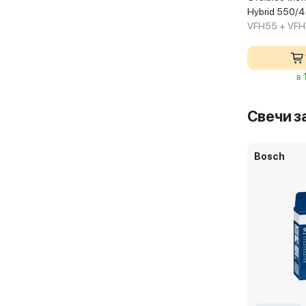
Hybrid 550/
VFH55 + VF
в 
Свечи з
Bosch