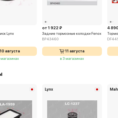
от 1 922 ₽
4 890
иск Lynx
Задние тормозные колодки Fenox
Тормо
BP43460
DF44
10 августа
11 августа
2 магазинах
в 3 магазинах
ы
Lynx
Mah