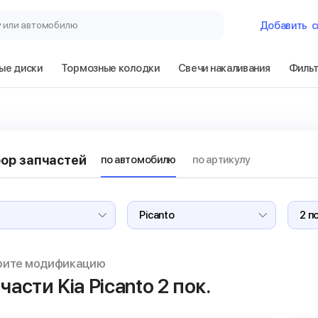
у или автомобилю
Добавить
с
ые диски
Тормозные колодки
Свечи накаливания
Филь
Гараж
Kia Picanto 2 по
ор запчастей
по автомобилю
по артикулу
Сбросить
рите модификацию
части Kia Picanto
2 пок.