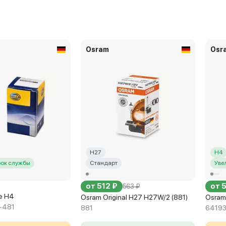
Osram
Osr
H27
H4
рок службы
Стандарт
Уве
от 512 ₽
от 
563 ₽
fe H4
Osram Original H27 H27W/2 (881)
Osram 
-481
881
6419