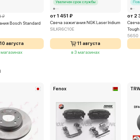
Увеличен срок службы
Пов
от 1 451 ₽
от 2 
 ₽
Свеча зажигания NGK Laser Iridium
Свеча
ния Bosch Standard
SILKR6C10E
Tough
5650
10 августа
11 августа
2 магазинах
в 3 магазинах
а
Fenox
TR