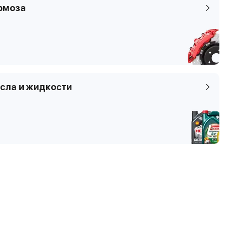
TA
рмоза
сла и жидкости