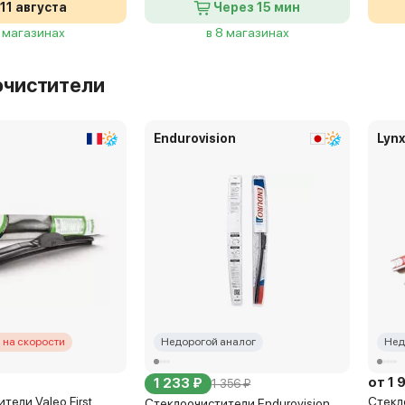
11 августа
Через 15 мин
3 магазинах
в 8 магазинах
очистители
Endurovision
Lyn
 на скорости
Недорогой аналог
Нед
от 1 
1 233 ₽
1 356 ₽
тели Valeo First
Стекл
Стеклоочистители Endurovision