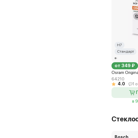
H7
Стандарт
от 349 ₽
Osram Origin
64210
4.0
1 
в 
Стекло
Bosch