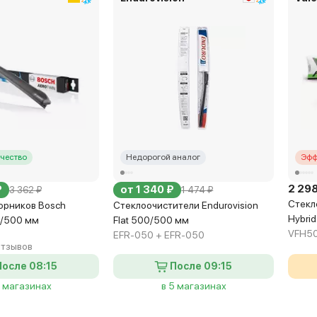
чество
Недорогой аналог
Эфф
2 298
₽
от 1 340 ₽
3 362 ₽
1 474 ₽
Стекло
орников Bosch
Стеклоочистители Endurovision
Hybri
0/500 мм
Flat 500/500 мм
VFH50
EFR-050 + EFR-050
отзывов
После 08:15
После 09:15
7 магазинах
в 5 магазинах