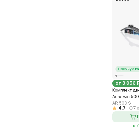
Премиум ка
от 3 056 
Комплект дв
AeroTwin 50
AR 500 S
4.7
7 
в 