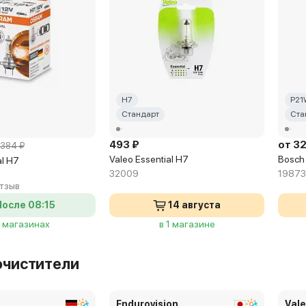
H7
P21
Стандарт
Ста
493 ₽
от 3
384 ₽
Valeo Essential H7
Bosch
al H7
32009
19873
отзыв
После 08:15
14 августа
9 магазинах
в 1 магазине
очистители
Endurovision
Val