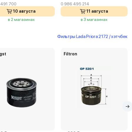
 491 700
0 986 495 214
10 августа
11 августа
в 2 магазинах
в 3 магазинах
Фильтры Lada Priora 2172 / хэтчбек
gst
Filtron