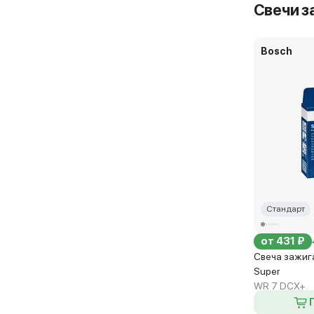
Свечи з
Bosch
Стандарт
от 431 ₽
Свеча зажига
Super
WR 7 DCX+