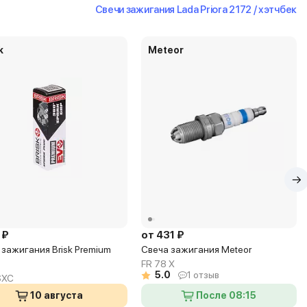
Свечи зажигания Lada Priora 2172 / хэтчбек
k
Meteor
 ₽
от 431 ₽
 зажигания Brisk Premium
Свеча зажигания Meteor
FR 78 X
5.0
1 отзыв
SXC
10 августа
После 08:15