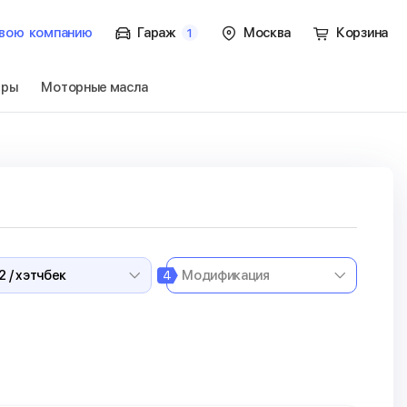
вою
компанию
Гараж
Москва
Корзина
1
тры
Моторные масла
 / хэтчбек
Перейти
4