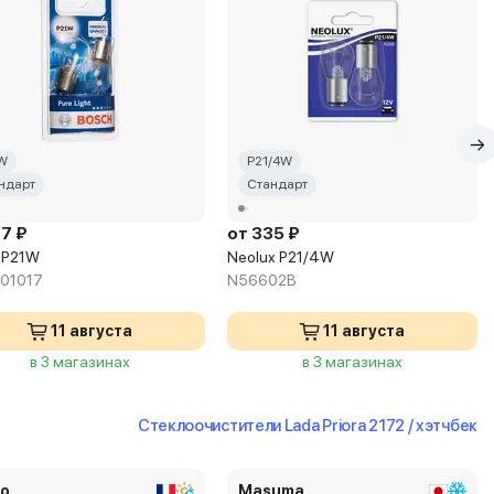
W
P21/4W
ндарт
Стандарт
27 ₽
от 335 ₽
 P21W
Neolux P21/4W
01017
N56602B
11 августа
11 августа
в 3 магазинах
в 3 магазинах
Стеклоочистители Lada Priora 2172 / хэтчбек
eo
Masuma