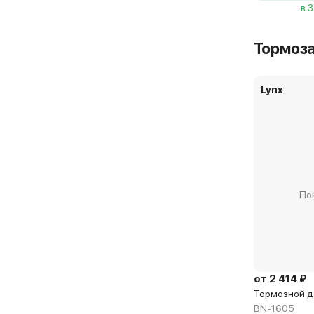
в 
Тормоз
Lynx
По
от 2 414 ₽
Тормозной д
BN-1605