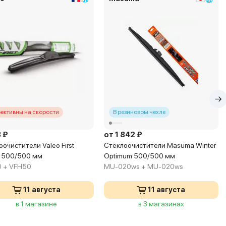
ективны на скорости
В резиновом чехле
 ₽
от 1 842 ₽
очистители Valeo First
Стеклоочистители Masuma Winter
d 500/500 мм
Optimum 500/500 мм
 + VFH50
MU-020ws + MU-020ws
11 августа
11 августа
в 1 магазине
в 3 магазинах