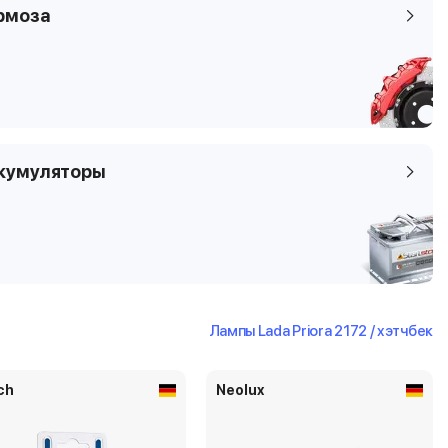
2172
рмоза
ная задняя
кумуляторы
Лампы Lada Priora 2172 / хэтчбек
ch
Neolux