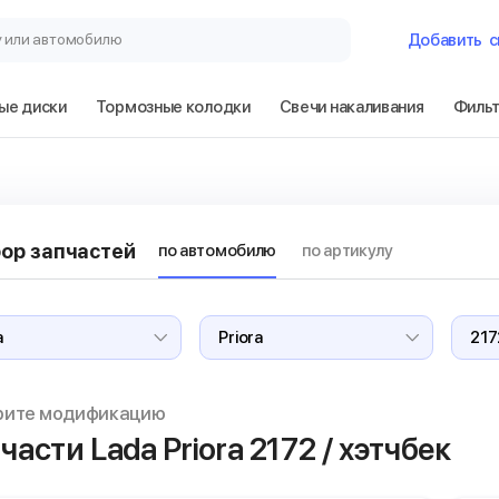
у или автомобилю
Добавить
с
ые диски
Тормозные колодки
Свечи накаливания
Филь
Гараж
Lada Priora 2172
ор запчастей
по автомобилю
по артикулу
Сбросить
рите модификацию
части Lada Priora
2172 / хэтчбек