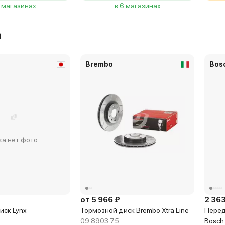
3 магазинах
в 6 магазинах
а
Brembo
Bos
ка нет фото
от 5 966 ₽
2 363
иск Lynx
Тормозной диск Brembo Xtra Line
Перед
09.8903.75
Bosch