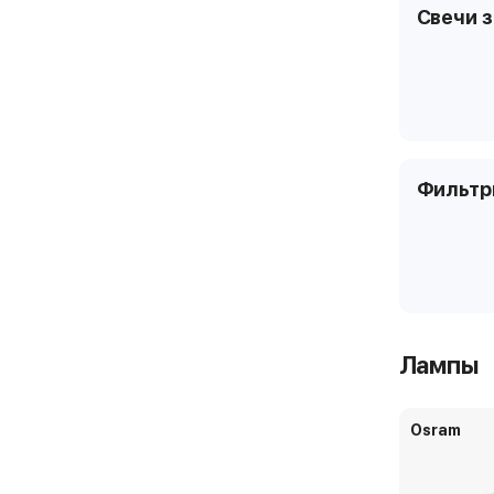
Свечи 
Фильт
Лампы
Osram