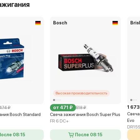
ажигания
Bosch
Bris
Высокая производительность
1 673
от 471 ₽
474 ₽
518 ₽
Свеча
ния Bosch Standard
Свеча зажигания Bosch Super Plus
Evo
FR 6 DC+
DR15
После 08:15
После 08:15