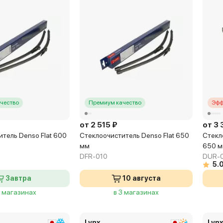
чество
Премиум качество
Эфф
от 2 515 ₽
от 3 
тель Denso Flat 600
Стеклоочиститель Denso Flat 650
Стекл
мм
650 
DFR-010
DUR-
5.
Завтра
10 августа
6 магазинах
в 3 магазинах
Lynx
Lyn