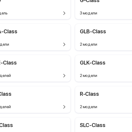
V
G-Class
дель
3 модели
-Class
GLB-Class
дели
2 модели
-Class
GLK-Class
делей
2 модели
lass
R-Class
делей
2 модели
Class
SLC-Class