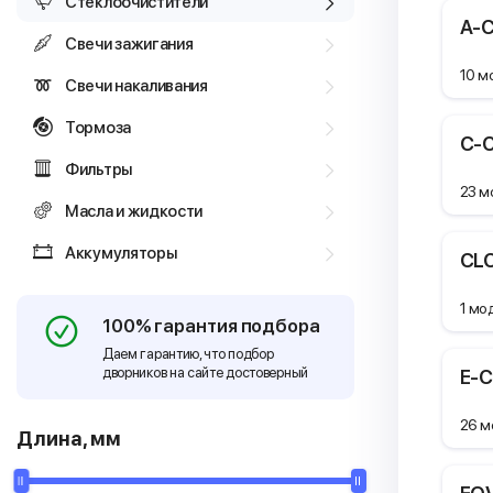
Стеклоочистители
A-C
Свечи зажигания
10 м
Свечи накаливания
Тормоза
C-C
Фильтры
23 м
Масла и жидкости
Аккумуляторы
CLC
1 мо
100% гарантия подбора
Даем гарантию, что подбор
дворников на сайте достоверный
E-C
26 м
Длина, мм