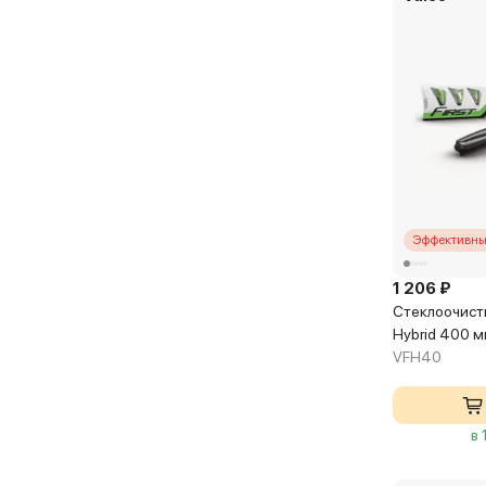
Эффективны
1 206 ₽
Стеклоочисти
Hybrid 400 
VFH40
в 