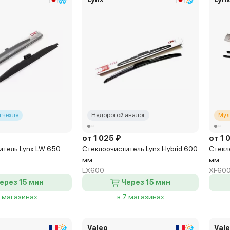
 чехле
Недорогой аналог
Мул
от 1 025 ₽
от 1 
итель Lynx LW 650
Стеклоочиститель Lynx Hybrid 600
Стекл
мм
мм
LX600
XF60
ерез 15 мин
Через 15 мин
7 магазинах
в 7 магазинах
Valeo
Val