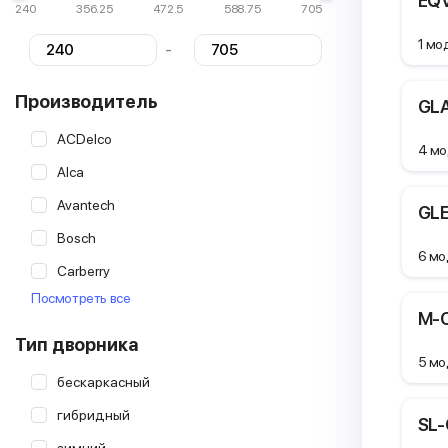
EQ
240
356.25
472.5
588.75
705
1 мо
-
Производитель
GLA
ACDelco
4 мо
Alca
Avantech
GLE
Bosch
6 мо
Carberry
Посмотреть все
Champion
M-C
Continental
Тип дворника
5 мо
Denso
бескаркасный
Endurovision
гибридный
SL-
Goodyear