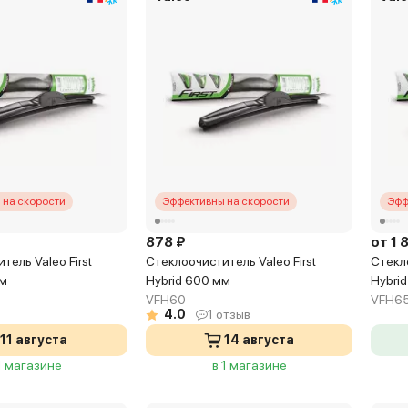
 на скорости
Эффективны на скорости
Эфф
878 ₽
от 1 
тель Valeo First
Стеклоочиститель Valeo First
Стекло
мм
Hybrid 600 мм
Hybri
VFH60
VFH6
4.0
1 отзыв
11 августа
14 августа
1 магазине
в 1 магазине