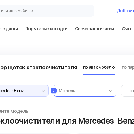
у или автомобилю
Добави
ые диски
Тормозные колодки
Свечи накаливания
Филь
ор щеток стеклоочистителя
по автомобилю
по па
2
рите модель
клоочистители для Mercedes-Ben