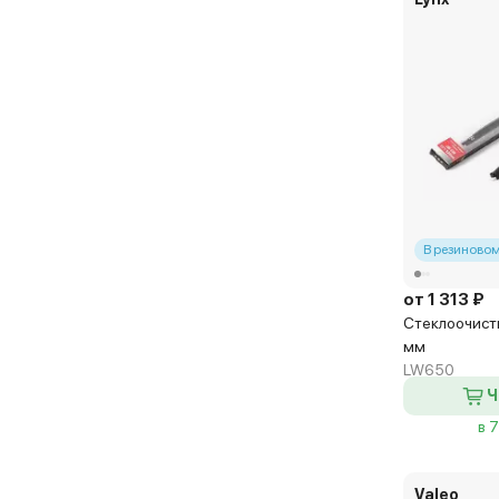
Push Button Special
Roc Lock 3 (Rear)
Roc Lock 4 (Rear)
Side Mounting
Side Pin 17 mm
Side Pin 22 mm
Side Pin 22 mm Special
В резиновом
Special
от 1 313 ₽
Top Lock
Стеклоочист
Trunnion (Rear)
мм
LW650
U-Clip (Rear)
Ч
V-Notch (Rear)
в 
Valeo