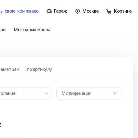
ть
свою
компанию
Гараж
Москва
Корзина
тры
Моторные масла
раметрам
по артикулу
z