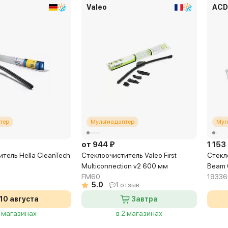
Valeo
ACD
тер
Мультиадаптер
Мул
от 944 ₽
1 153
тель Hella CleanTech
Стеклоочиститель Valeo First
Стекл
Multiconnection v2 600 мм
Beam 
FM60
19336
5.0
1 отзыв
10 августа
Завтра
2 магазинах
в 2 магазинах