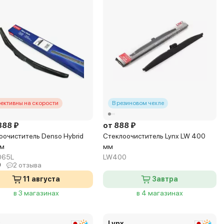
ективны на скорости
В резиновом чехле
388 ₽
от 888 ₽
оочиститель Denso Hybrid
Стеклоочиститель Lynx LW 400
мм
мм
065L
LW400
0
2 отзыва
11 августа
Завтра
в 3 магазинах
в 4 магазинах
x
Lynx