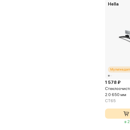
Hella
Мультиадап
1 578 ₽
Стеклоочисти
2.0 650 мм
CT65
в 