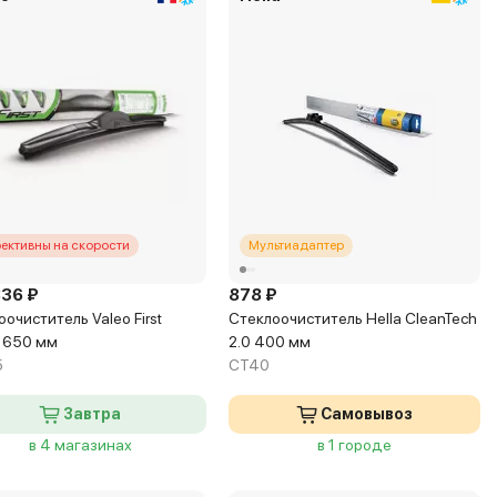
ективны на скорости
Мультиадаптер
836 ₽
878 ₽
очиститель Valeo First
Стеклоочиститель Hella CleanTech
d 650 мм
2.0 400 мм
5
CT40
Завтра
Самовывоз
в 4 магазинах
в 1 городе