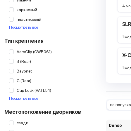
зимний
4 мо
Hella
каркасный
Heyner
пластиковый
SLR
Lynx
Посмотреть все
рессорный
Masuma
1 мо
Тип крепления
Mercedes-Benz
AeroClip (GWB061)
Osawa
X-C
B (Rear)
RoadRunner
1 мо
Bayonet
SWF
C (Rear)
Trico
Cap Lock (VATL5.1)
Valeo
Посмотреть все
Claw
по популя
Cover Lock (MBTL1.1)
Местоположение дворников
DirectFit 1 (Rear)
сзади
Denso
Double Post (Rear)