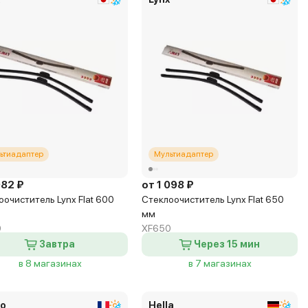
ьтиадаптер
Мультиадаптер
082 ₽
от 1 098 ₽
оочиститель Lynx Flat 600
Стеклоочиститель Lynx Flat 650
мм
0
XF650
Завтра
Через 15 мин
в 8 магазинах
в 7 магазинах
eo
Hella