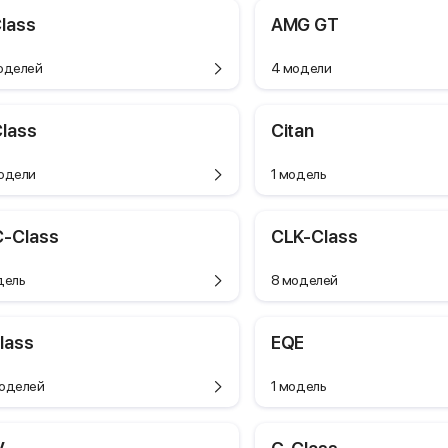
lass
AMG GT
оделей
4 модели
lass
Citan
одели
1 модель
-Class
CLK-Class
дель
8 моделей
lass
EQE
оделей
1 модель