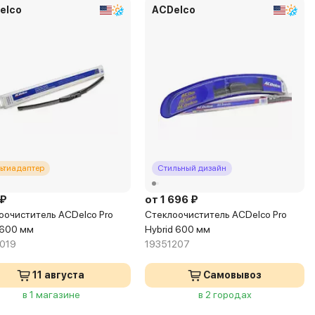
elco
ACDelco
ьтиадаптер
Стильный дизайн
 ₽
от 1 696 ₽
оочиститель ACDelco Pro
Стеклоочиститель ACDelco Pro
600 мм
Hybrid 600 мм
019
19351207
11 августа
Самовывоз
в 1 магазине
в 2 городах