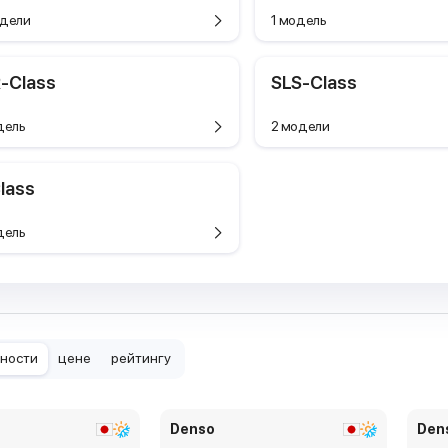
дели
1 модель
-Class
SLS-Class
дель
2 модели
lass
дель
рности
цене
рейтингу
Denso
Den