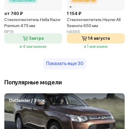
Хорошая замена
Мультиадаптер
от 740 ₽
1 154 ₽
Стеклоочиститель Hella Razor
Стеклоочиститель Heyner All
Premium 475 мм
Seasons 650 мм
RP19
HAS65
Завтра
14 августа
в 4 магазинах
в 1 магазине
Показать еще 30
Популярные модели
Outlander / 3 пок.