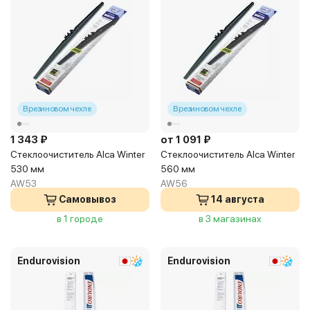
В резиновом чехле
В резиновом чехле
1 343 ₽
от 1 091 ₽
Стеклоочиститель Alca Winter
Стеклоочиститель Alca Winter
530 мм
560 мм
AW53
AW56
Самовывоз
14 августа
в 1 городе
в 3 магазинах
Endurovision
Endurovision