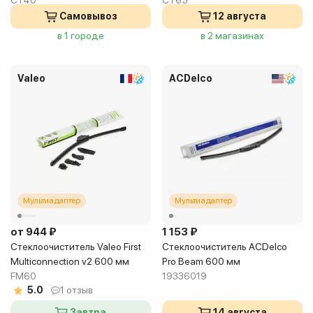
CT40
CT65
Самовывоз
12 августа
в 1 городе
в 2 магазинах
Valeo
ACDelco
Мультиадаптер
Мультиадаптер
от 944 ₽
1 153 ₽
Стеклоочиститель Valeo First
Стеклоочиститель ACDelco
Multiconnection v2 600 мм
Pro Beam 600 мм
FM60
19336019
5.0
1 отзыв
Завтра
14 августа