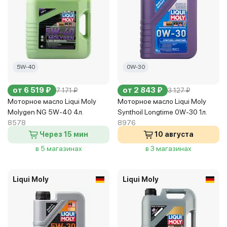
5W-40
0W-30
от 6 519 ₽
от 2 843 ₽
7 171 ₽
3 127 ₽
Моторное масло Liqui Moly
Моторное масло Liqui Moly
Molygen NG 5W-40 4л.
Synthoil Longtime 0W-30 1л.
8578
8976
Через 15 мин
10 августа
в 5 магазинах
в 3 магазинах
Liqui Moly
Liqui Moly