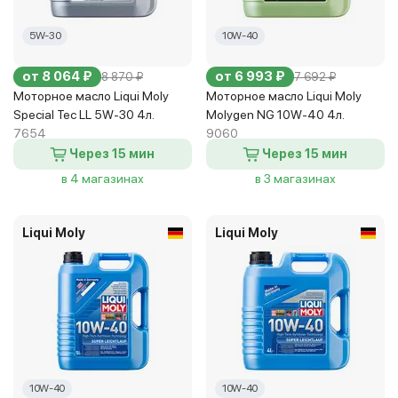
5W-30
10W-40
от 8 064 ₽
от 6 993 ₽
8 870 ₽
7 692 ₽
Моторное масло Liqui Moly
Моторное масло Liqui Moly
Special Tec LL 5W-30 4л.
Molygen NG 10W-40 4л.
7654
9060
Через 15 мин
Через 15 мин
в 4 магазинах
в 3 магазинах
Liqui Moly
Liqui Moly
10W-40
10W-40