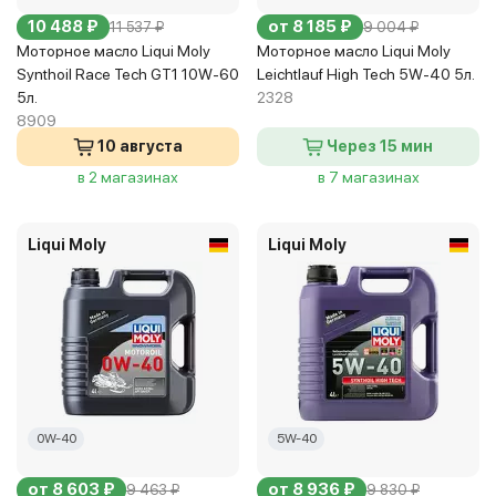
10 488 ₽
от 8 185 ₽
11 537 ₽
9 004 ₽
Моторное масло Liqui Moly
Моторное масло Liqui Moly
Synthoil Race Tech GT1 10W-60
Leichtlauf High Tech 5W-40 5л.
5л.
2328
8909
10 августа
Через 15 мин
в 2 магазинах
в 7 магазинах
Liqui Moly
Liqui Moly
0W-40
5W-40
от 8 603 ₽
от 8 936 ₽
9 463 ₽
9 830 ₽