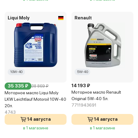
Liqui Moly
Renault
10W-40
5W-40
14 193 ₽
35 335 ₽
38 869 ₽
Моторное масло Renault
Моторное масло Liqui Moly
Original 5W-40 5л.
LKW Leichtlauf Motoroil 10W-40
7711943691
20л.
4743
14 августа
14 августа
в 1 магазине
в 1 магазине