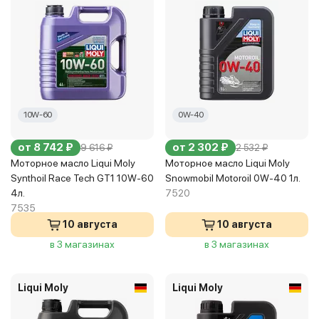
10W-60
0W-40
от 8 742 ₽
от 2 302 ₽
9 616 ₽
2 532 ₽
Моторное масло Liqui Moly
Моторное масло Liqui Moly
Synthoil Race Tech GT1 10W-60
Snowmobil Motoroil 0W-40 1л.
4л.
7520
7535
10 августа
10 августа
в 3 магазинах
в 3 магазинах
Liqui Moly
Liqui Moly