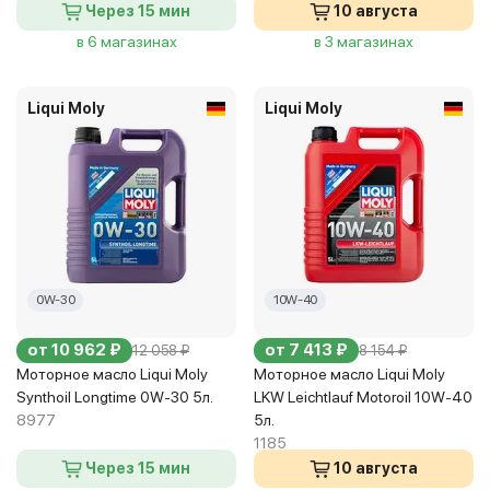
Через 15 мин
10 августа
в 6 магазинах
в 3 магазинах
Liqui Moly
Liqui Moly
0W-30
10W-40
от 10 962 ₽
от 7 413 ₽
12 058 ₽
8 154 ₽
Моторное масло Liqui Moly
Моторное масло Liqui Moly
Synthoil Longtime 0W-30 5л.
LKW Leichtlauf Motoroil 10W-40
8977
5л.
1185
Через 15 мин
10 августа