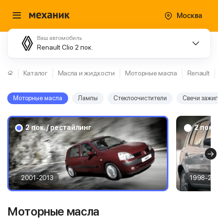
Москва
Ваш автомобиль
Renault Clio 2 пок.
Каталог
Масла и жидкости
Моторные масла
Renault
Моторные масла
Лампы
Стеклоочистители
Свечи зажи
2 пок. / рестайлинг
2 пок.
2001-2013
1998-20
Моторные масла