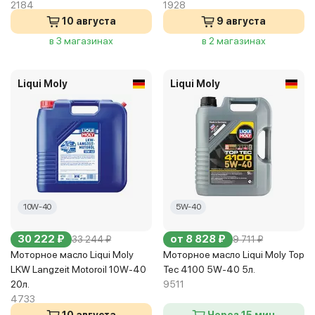
2184
1928
10 августа
9 августа
в 3 магазинах
в 2 магазинах
Liqui Moly
Liqui Moly
10W-40
5W-40
30 222 ₽
от 8 828 ₽
33 244 ₽
9 711 ₽
Моторное масло Liqui Moly
Моторное масло Liqui Moly Top
LKW Langzeit Motoroil 10W-40
Tec 4100 5W-40 5л.
20л.
9511
4733