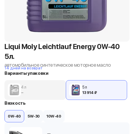
Liqui Moly Leichtlauf Energy 0W-40
5л.
автомобильное синтетическое моторное масло
14 дней на возврат
Варианты упаковки
4 л
5 л
−
13 914 ₽
Вязкость
0W-40
5W-30
10W-40