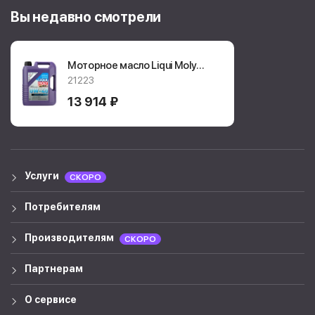
Вы недавно смотрели
Моторное масло Liqui Moly
Leichtlauf Energy 0W-40
21223
5л.
21223
13 914 ₽
Услуги
СКОРО
Потребителям
Производителям
СКОРО
Партнерам
О сервисе