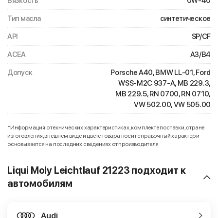
Вязкость
0W-40
Тип масла
синтетическое
API
SP/CF
ACEA
A3/B4
Допуск
Porsche A40, BMW LL-01, Ford
WSS-M2C 937-A, MB 229.3,
MB 229.5, RN 0700, RN 0710,
VW 502.00, VW 505.00
*Информация о технических характеристиках, комплекте поставки, стране
изготовления, внешнем виде и цвете товара носит справочный характер и
основывается на последних сведениях от производителя
Liqui Moly Leichtlauf 21223 подходит к
автомобилям
Audi