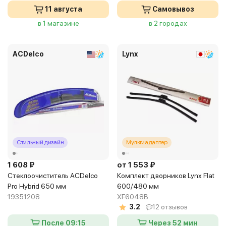
11 августа
Самовывоз
в 1 магазине
в 2 городах
ACDelco
Lynx
Стильный дизайн
Мультиадаптер
1 608 ₽
от 1 553 ₽
Стеклоочиститель ACDelco
Комплект дворников Lynx Flat
Pro Hybrid 650 мм
600/480 мм
19351208
XF6048B
3.2
12 отзывов
После 09:15
Через 52 мин