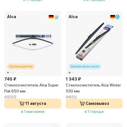
Alca
Alca
Мультиадаптер
В резиновом чехле
745 ₽
1 343 ₽
Стеклоочиститель Alca Super
Стеклоочиститель Alca Winter
Flat 650 мм
530 мм
ASF65
AW53
11 августа
Самовывоз
в 1 магазине
в 1 городе