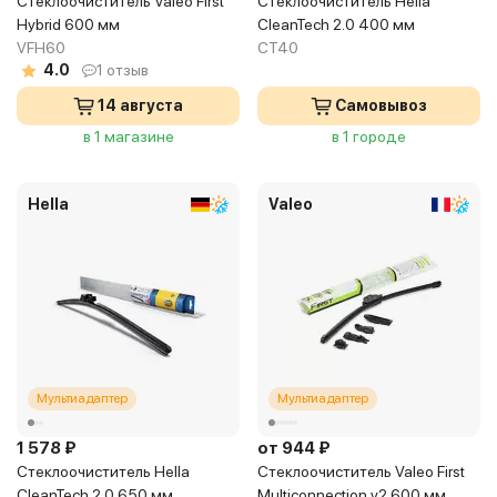
Стеклоочиститель Valeo First
Стеклоочиститель Hella
Hybrid 600 мм
CleanTech 2.0 400 мм
VFH60
CT40
4.0
1 отзыв
14 августа
Самовывоз
в 1 магазине
в 1 городе
Hella
Valeo
Мультиадаптер
Мультиадаптер
1 578 ₽
от 944 ₽
Стеклоочиститель Hella
Стеклоочиститель Valeo First
CleanTech 2.0 650 мм
Multiconnection v2 600 мм