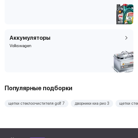
Аккумуляторы
Volkswagen
Популярные подборки
щетки стеклоочистителя golf 7
дворники киа рио 3
щетки сте