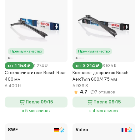
Премиум качество
Премиум качество
от 1 158 ₽
от 3 214 ₽
1 274 ₽
3 535 ₽
Стеклоочиститель Bosch Rear
Комплект дворников Bosch
400 мм
AeroTwin 600/475 мм
A 400 H
A 936 S
4.7
7 отзывов
После 09:15
После 09:15
в 5 магазинах
в 4 магазинах
SWF
Valeo