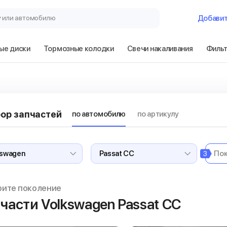
у или автомобилю
Добави
ые диски
Тормозные колодки
Свечи накаливания
Филь
ор запчастей
по автомобилю
по артикулу
3
рите поколение
части Volkswagen Passat CC