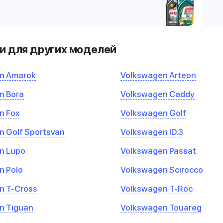
и для других моделей
n Amarok
Volkswagen Arteon
n Bora
Volkswagen Caddy
n Fox
Volkswagen Golf
 Golf Sportsvan
Volkswagen ID.3
n Lupo
Volkswagen Passat
n Polo
Volkswagen Scirocco
n T-Cross
Volkswagen T-Roc
n Tiguan
Volkswagen Touareg