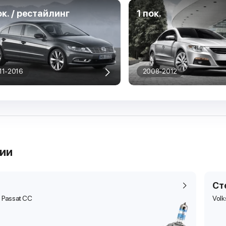
ок. / рестайлинг
1 пок.
11-2016
2008-2012
рии
Ст
 Passat CC
Vol