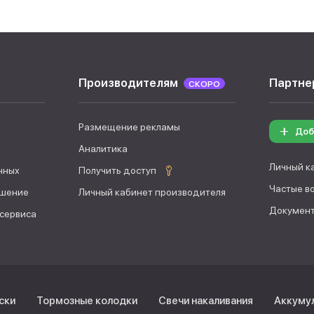
Производителям
Партне
СКОРО
Размещение рекламы
Доб
Аналитика
Личный к
нных
Получить доступ
Частые в
ашение
Личный кабинет производителя
Документ
 сервиса
ски
Тормозные колодки
Свечи накаливания
Аккуму