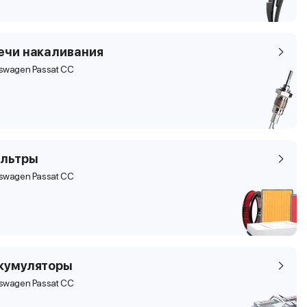
ечи накаливания
kswagen Passat CC
льтры
kswagen Passat CC
кумуляторы
kswagen Passat CC