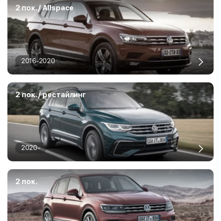
2 пок. / Allspace
2016-2020
2 пок. / рестайлинг
2020-
2 пок.